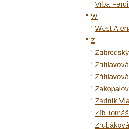
Vrba Ferd
W
West Alen
Z
Zábrodský
Záhlavová
Záhlavová
Zakopalov
Zedník Vla
Zíb Tomáš
Zrubákov