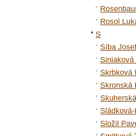
Rosenbau
Rosol Luk
S
Síba Jose
Siniaková 
Skrbková 
Skronská 
Skuherská
Sládková-
Složil Pav