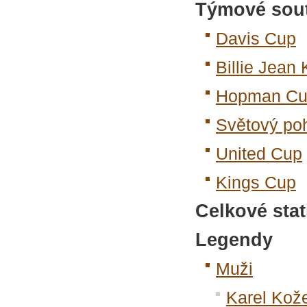
Týmové sou
Davis Cup
Billie Jean
Hopman C
Světový poh
United Cup
Kings Cup
Celkové stat
Legendy
Muži
Karel Kož