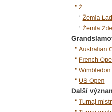
Ž
Žemla Lad
Žemla Zd
Grandslamov
Australian 
French Ope
Wimbledon
US Open
Další význa
Turnaj mist