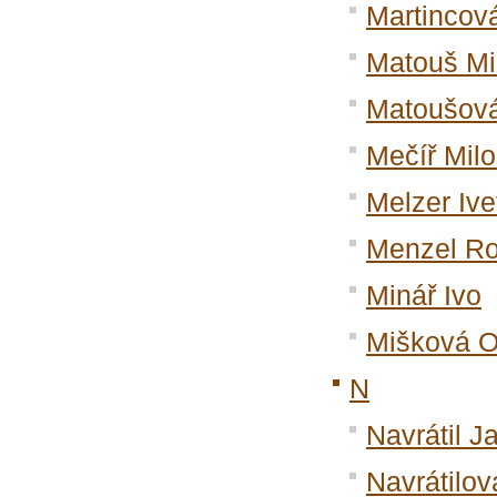
Martincov
Matouš Mi
Matoušov
Mečíř Milo
Melzer Ive
Menzel Ro
Minář Ivo
Mišková O
N
Navrátil J
Navrátilov