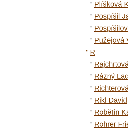
Plíšková K
Pospíšil J
Pospíšilo
Pužejová 
R
Rajchrtov
Rázný Lad
Richterov
Rikl David
Robětín K
Rohrer Fri