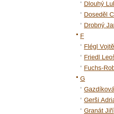
Dlouhý Lu
Doseděl Ct
Drobný Ja
F
Flégl Vojt
Friedl Leo
Fuchs-Rob
G
Gazdíková
Gerši Adri
Granát Jiří