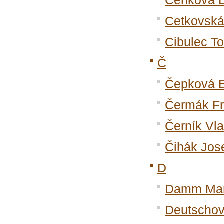
Cenková 
Cetkovská
Cibulec T
Č
Čepková
Čermák Fr
Černík Vla
Čihák Jos
D
Damm Mar
Deutschov