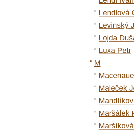
Lendl Ivan
Lendlová 
Levinský 
Lojda Duš
Luxa Petr
M
Macenaue
Maleček J
Mandlíko
Maršálek 
Maršíková