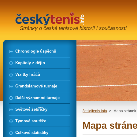
Stránky o české tenisové historii i současnosti
Chronologie úspěchů
Kapitoly z dějin
Vizitky hráčů
Grandslamové turnaje
Další významné turnaje
Světové žebříčky
českýtenis.info
>
Mapa stránek
Týmové soutěže
Mapa strán
Celkové statistiky