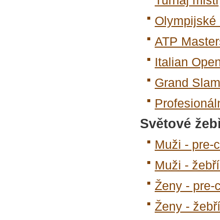
Turnaj mist
Olympijské 
ATP Master
Italian Ope
Grand Sla
Profesionáln
Světové žeb
Muži - pre-
Muži - žebř
Ženy - pre-
Ženy - žeb