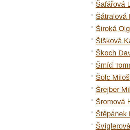
Šafářová 
Šátralová
Široká Ol
Šišková K
Škoch Dav
Šmíd Tom
Šolc Miloš
Šrejber Mi
Šromová 
Štěpánek
Švíglerov