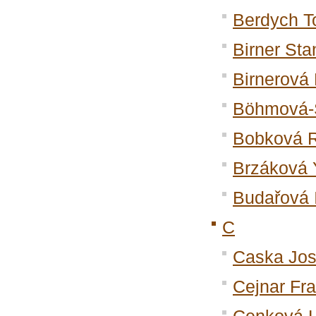
Berdych 
Birner Sta
Birnerová
Böhmová-S
Bobková 
Brzáková
Budařová 
C
Caska Jos
Cejnar Fra