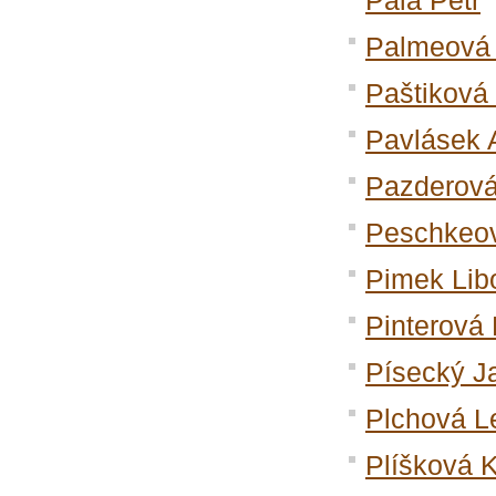
Pála Petr
Palmeová
Paštiková
Pavlásek
Pazderová
Peschkeov
Pimek Lib
Pinterová 
Písecký J
Plchová L
Plíšková K