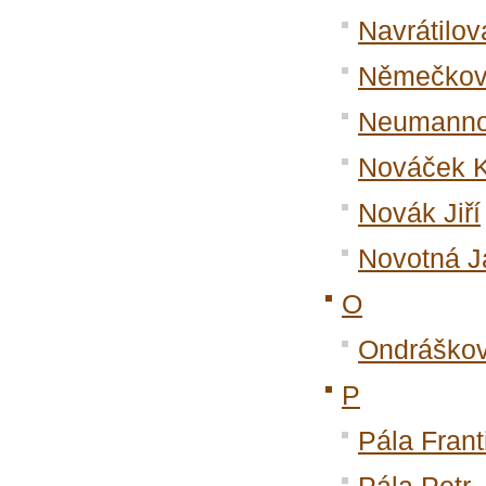
Navrátilov
Němečkov
Neumanno
Nováček K
Novák Jiří
Novotná J
O
Ondráško
P
Pála Frant