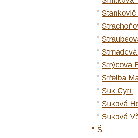
Smitková 
Stankovič 
Strachoňo
Straubeov
Strnadová
Strýcová 
Střelba Ma
Suk Cyril
Suková H
Suková V
Š