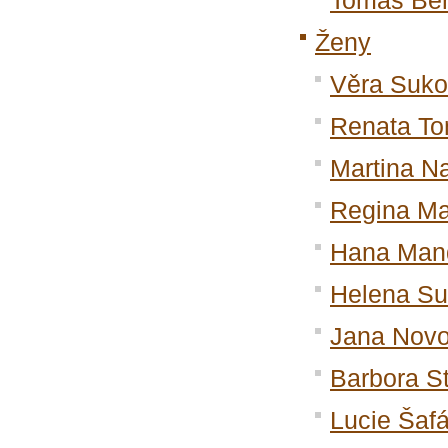
Tomáš Be
Ženy
Věra Suk
Renata T
Martina Na
Regina Ma
Hana Man
Helena S
Jana Novo
Barbora S
Lucie Šaf