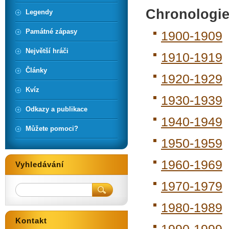
Chronologi
Legendy
Památné zápasy
1900-1909
Největší hráči
1910-1919
Články
1920-1929
Kvíz
1930-1939
Odkazy a publikace
1940-1949
Můžete pomoci?
1950-1959
1960-1969
Vyhledávání
1970-1979
1980-1989
Kontakt