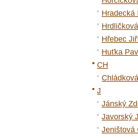
Horčičková
Hradecká 
Hrdličkov
Hřebec Jiř
Huťka Pav
CH
Chládková
J
Jánský Z
Javorský J
Jeništová