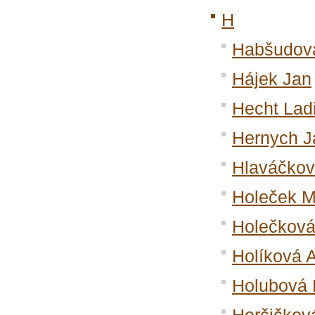
H
Habšudová
Hájek Jan
Hecht Lad
Hernych J
Hlaváčkov
Holeček M
Holečková
Holíková 
Holubová 