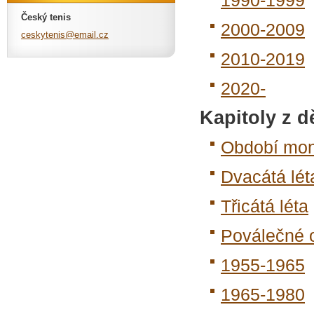
1990-1999
Český tenis
2000-2009
ceskyten
is@email
.cz
2010-2019
2020-
Kapitoly z d
Období mon
Dvacátá lét
Třicátá léta
Poválečné 
1955-1965
1965-1980