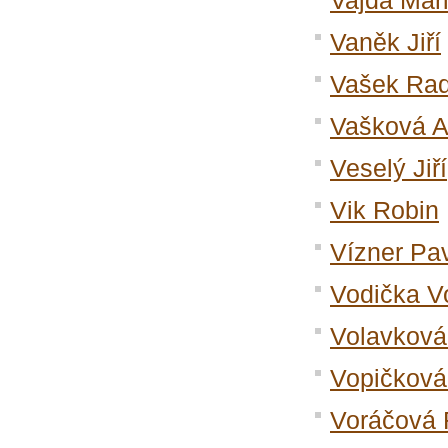
Vajda Mar
Vaněk Jiří
Vašek Ra
Vašková A
Veselý Jiří
Vik Robin
Vízner Pa
Vodička V
Volavková 
Vopičková
Voráčová 