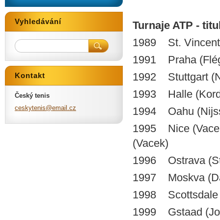
Vyhledávání
Turnaje ATP - titu
1989 St. Vincent
1991 Praha (Flégl
1992 Stuttgart (Ni
Kontakt
1993 Halle (Korda
Český tenis
ceskyten
is@email
.cz
1994 Oahu (Nijsse
1995 Nice (Vacek)
(Vacek)
1996 Ostrava (St
1997 Moskva (
1998 Scottsdale (
1999 Gstaad (Jo