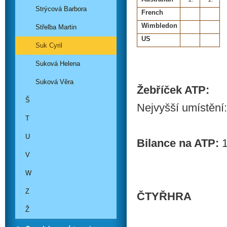
Strýcová Barbora
French
Wimbledon
Střelba Martin
US
Suk Cyril
Suková Helena
Suková Věra
Žebříček ATP:
Š
Nejvyšší umístění:
T
U
Bilance na ATP:
1
V
W
Z
ČTYŘHRA
Ž