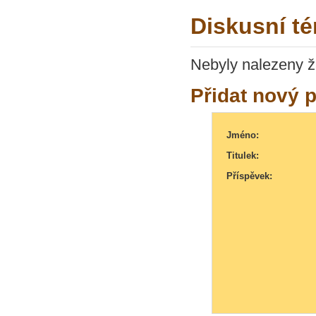
Diskusní té
Nebyly nalezeny ž
Přidat nový 
Jméno:
Titulek:
Příspěvek: