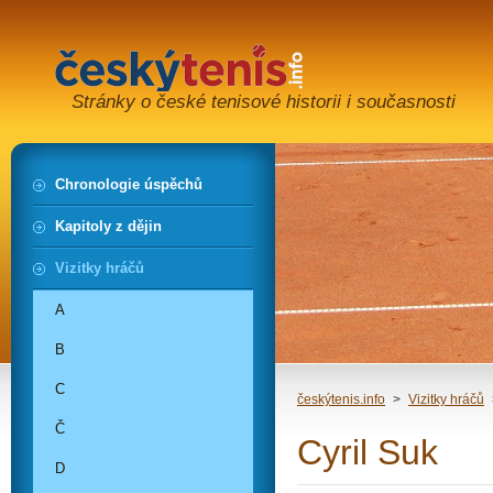
Stránky o české tenisové historii i současnosti
Chronologie úspěchů
Kapitoly z dějin
Vizitky hráčů
A
B
C
českýtenis.info
>
Vizitky hráčů
Č
Cyril Suk
D