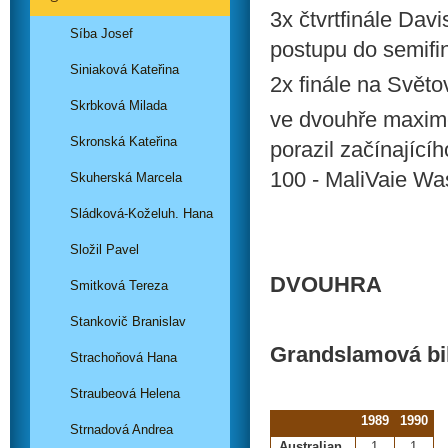
3x čtvrtfinále Dav
Síba Josef
postupu do semifi
Siniaková Kateřina
2x finále na Svět
Skrbková Milada
ve dvouhře maxime
Skronská Kateřina
porazil začínající
100 - MaliVaie Wa
Skuherská Marcela
Sládková-Koželuh. Hana
Složil Pavel
DVOUHRA
Smitková Tereza
Stankovič Branislav
Grandslamová bi
Strachoňová Hana
Straubeová Helena
1989
1990
Strnadová Andrea
Australian
1.
1.