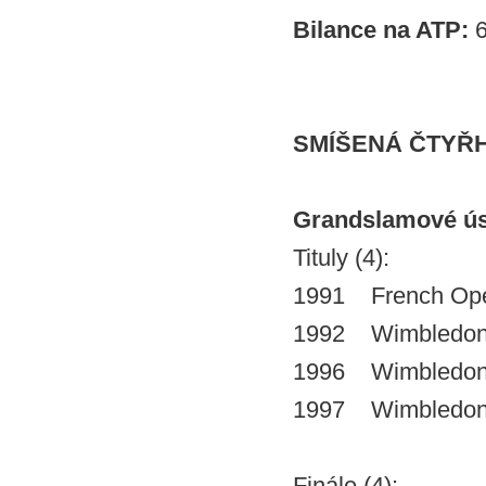
Bilance na ATP:
6
SMÍŠENÁ ČTYŘ
Grandslamové ú
Tituly (4):
1991 French Ope
1992 Wimbledon 
1996 Wimbledon
1997 Wimbledon
Finále (4):