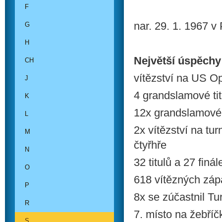
F
nar. 29. 1. 1967 v
G
H
Největší úspěchy
CH
vítězství na US O
J
4 grandslamové tit
K
12x grandslamové 
L
2x vítězství na tu
M
čtyřhře
N
32 titulů a 27 fin
O
618 vítězných záp
P
8x se zúčastnil Tu
R
7. místo na žebříč
S