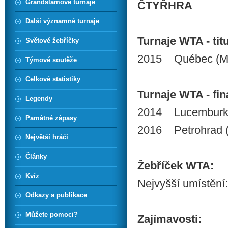
Grandslamové turnaje
ČTYŘHRA
Další významné turnaje
Turnaje WTA - titu
Světové žebříčky
2015 Québec (M
Týmové soutěže
Celkové statistiky
Turnaje WTA - finá
Legendy
2014 Lucemburk 
Památné zápasy
2016 Petrohrad (
Největší hráči
Články
Žebříček WTA:
Kvíz
Nejvyšší umístění:
Odkazy a publikace
Můžete pomoci?
Zajímavosti: