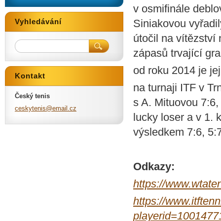
v osmifinále debl
Vyhledávání
Siniakovou vyřadil
útočil na vítězstv
zápasů trvající g
od roku 2014 je je
Kontakt
na turnaji ITF v T
Český tenis
s A. Mituovou 7:6,
ceskyten
is@email
.cz
lucky loser a v 1.
výsledkem 7:6, 5:7
Odkazy:
https://www.wtate
https://www.itftenn
playerid=1001477