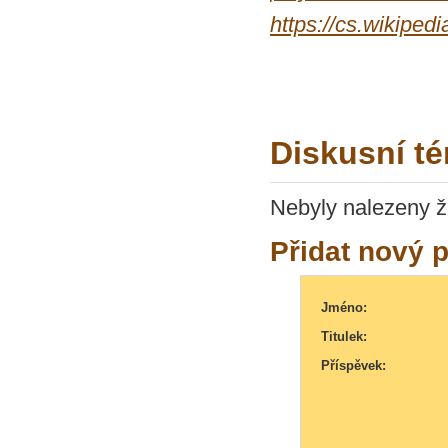
https://cs.wiki
Diskusní té
Nebyly nalezeny ž
Přidat nový 
Jméno:
Titulek:
Příspěvek: