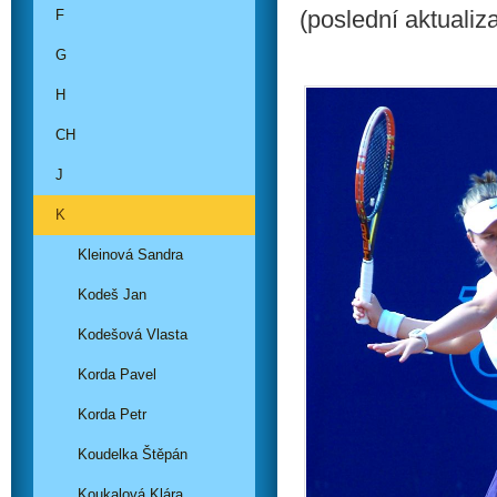
(poslední aktualiz
F
G
H
CH
J
K
Kleinová Sandra
Kodeš Jan
Kodešová Vlasta
Korda Pavel
Korda Petr
Koudelka Štěpán
Koukalová Klára