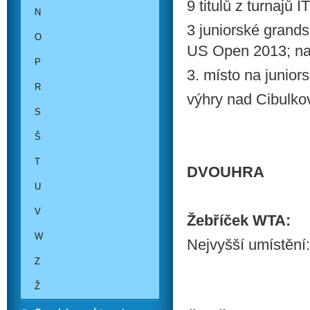
9 titulů z turnajů 
N
3 juniorské grand
O
US Open 2013; na 
P
3. místo na junio
R
výhry nad Cibulko
S
Š
T
DVOUHRA
U
V
Žebříček WTA:
W
Nejvyšší umístění:
Z
Ž