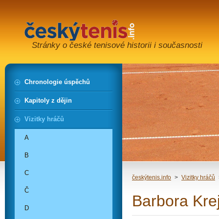
Stránky o české tenisové historii i současnosti
Chronologie úspěchů
Kapitoly z dějin
Vizitky hráčů
A
B
C
českýtenis.info
>
Vizitky hráčů
Č
Barbora Kre
D