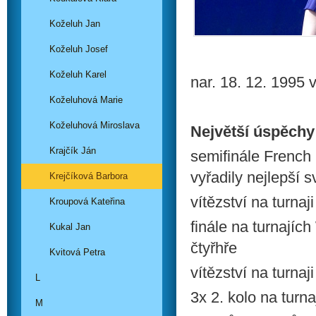
Koželuh Jan
Koželuh Josef
Koželuh Karel
nar. 18. 12. 1995 
Koželuhová Marie
Koželuhová Miroslava
Největší úspěchy
Krajčík Ján
semifinále French
vyřadily nejlepší 
Krejčíková Barbora
vítězství na turna
Kroupová Kateřina
finále na turnají
Kukal Jan
čtyřhře
Kvitová Petra
vítězství na turna
L
3x 2. kolo na tur
M