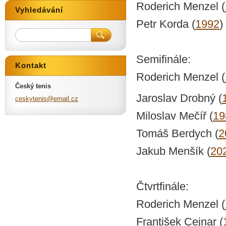
Roderich Menzel (
Vyhledávání
Petr Korda (
1992
)
Semifinále:
Kontakt
Roderich Menzel (
Český tenis
Jaroslav Drobný (
ceskyten
is@email
.cz
Miloslav Mečíř (
19
Tomáš Berdych (
2
Jakub Menšík (
20
Čtvrtfinále:
Roderich Menzel (
František Cejnar (