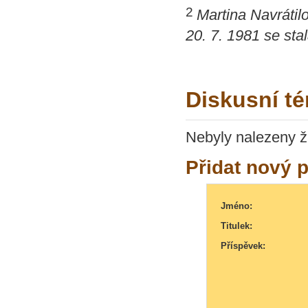
2
Martina Navráti
20. 7. 1981 se st
Diskusní t
Nebyly nalezeny ž
Přidat nový 
Jméno:
Titulek:
Příspěvek: