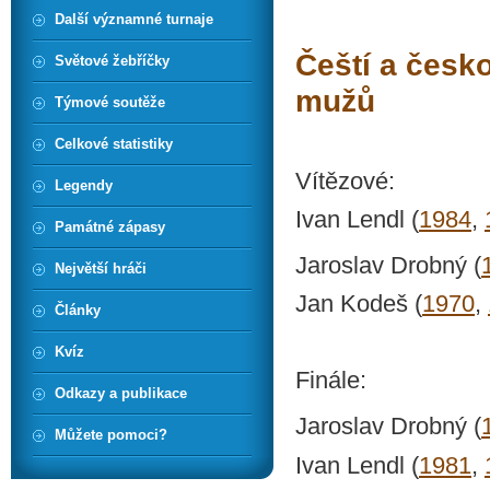
Další významné turnaje
Čeští a česko
Světové žebříčky
mužů
Týmové soutěže
Celkové statistiky
Vítězové:
Legendy
Ivan Lendl (
1984
,
Památné zápasy
Jaroslav Drobný (
Největší hráči
Jan Kodeš (
1970
,
Články
Kvíz
Finále:
Odkazy a publikace
Jaroslav Drobný (
Můžete pomoci?
Ivan Lendl (
1981
,