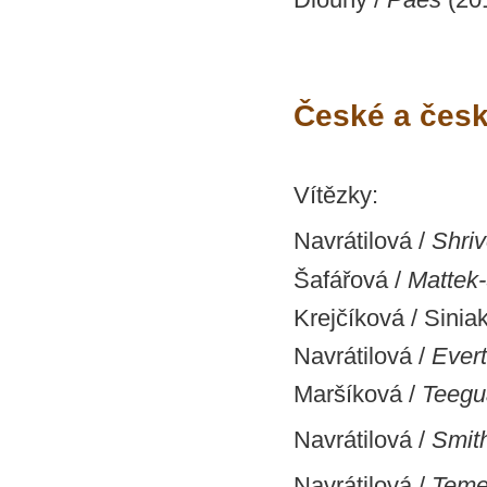
České a česk
Vítězky:
Navrátilová /
Shriv
Šafářová /
Mattek
Krejčíková / Sinia
Navrátilová /
Evert
Maršíková /
Teegu
Navrátilová /
Smit
Navrátilová /
Teme