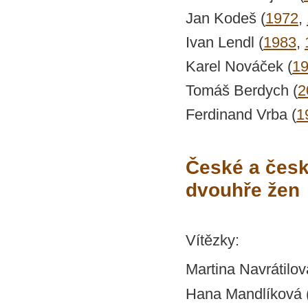
Jan Kodeš (
1972
,
Ivan Lendl (
1983
,
Karel Nováček (
1
Tomáš Berdych (
2
Ferdinand Vrba (
1
České a česk
dvouhře žen
Vítězky:
Martina Navrátilov
Hana Mandlíková 