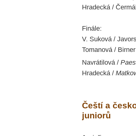
Hradecká / Čermá
Finále:
V. Suková / Javor
Tomanová / Birner
Navrátilová /
Paes
Hradecká /
Matko
Čeští a česk
juniorů