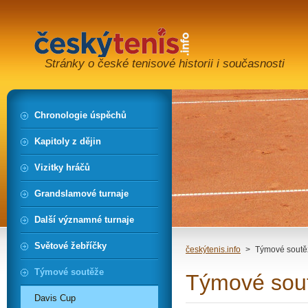
Stránky o české tenisové historii i současnosti
Chronologie úspěchů
Kapitoly z dějin
Vizitky hráčů
Grandslamové turnaje
Další významné turnaje
Světové žebříčky
českýtenis.info
>
Týmové soutě
Týmové soutěže
Týmové sou
Davis Cup