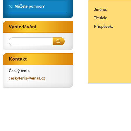
Můžete pomoci?
Jméno:
Titulek:
Vyhledávání
Příspěvek:
Kontakt
Český tenis
ceskyten
is@email
.cz