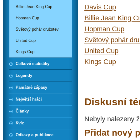
Davis Cup
Billie Jean King Cup
Billie Jean King C
Hopman Cup
Hopman Cup
Světový pohár družstev
Světový pohár dru
United Cup
United Cup
Kings Cup
Kings Cup
Celkové statistiky
Legendy
Památné zápasy
Diskusní t
Největší hráči
Články
Nebyly nalezeny ž
Kvíz
Přidat nový 
Odkazy a publikace