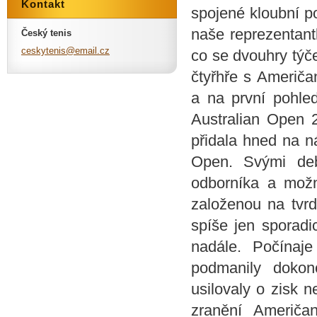
Kontakt
spojené kloubní p
naše reprezentant
Český tenis
ceskyten
is@email
.cz
co se dvouhry týč
čtyřhře s Američa
a na první pohle
Australian Open 2
přidala hned na n
Open. Svými deb
odborníka a mož
založenou na tvrd
spíše jen sporadi
nadále. Počína
podmanily dokon
usilovaly o zisk 
zranění Američa