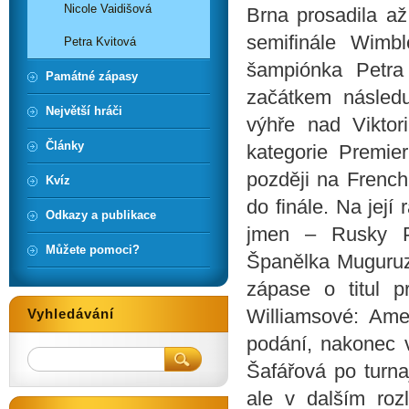
Nicole Vaidišová
Brna prosadila až
semifinále Wimb
Petra Kvitová
šampiónka Petra 
Památné zápasy
začátkem následu
Největší hráči
výhře nad Viktori
Články
kategorie Premie
později na French
Kvíz
do finále. Na její
Odkazy a publikace
jmen – Rusky P
Můžete pomoci?
Španělka Muguruz
zápase o titul p
Williamsové: Ame
Vyhledávání
podání, nakonec 
Šafářová po turna
ale v dalším rozl