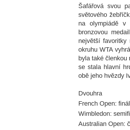
Šafářová svou pa
světového žebříčk
na olympiádě v 
bronzovou medail
největší favoritk
okruhu WTA vyhrála
byla také členkou
se stala hlavní hr
obě jeho hvězdy I
Dvouhra
French Open: finá
Wimbledon: semifi
Australian Open: č