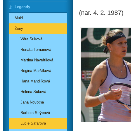
Legendy
(nar. 4. 2. 1987)
Muži
Ženy
Věra Suková
Renata Tomanová
Martina Navrátilová
Regina Maršíková
Hana Mandlíková
Helena Suková
Jana Novotná
Barbora Strýcová
Lucie Šafářová