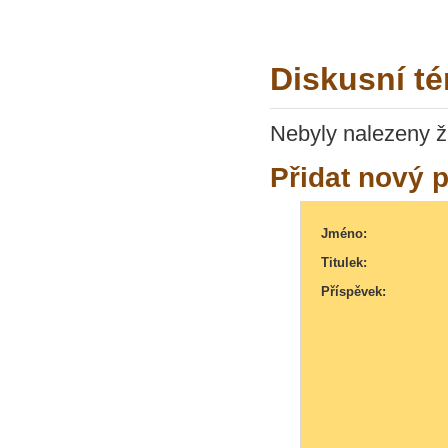
Diskusní té
Nebyly nalezeny ž
Přidat nový 
Jméno:
Titulek:
Příspěvek: