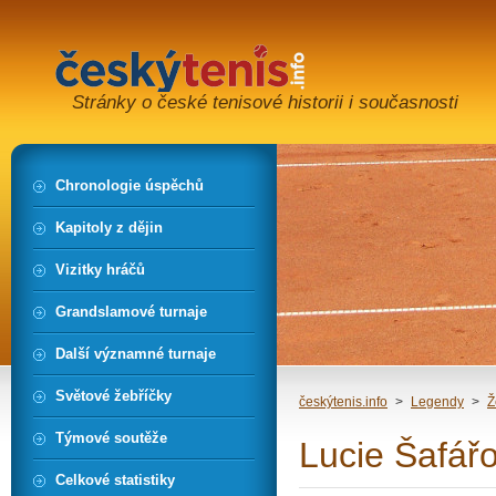
Stránky o české tenisové historii i současnosti
Chronologie úspěchů
Kapitoly z dějin
Vizitky hráčů
Grandslamové turnaje
Další významné turnaje
Světové žebříčky
českýtenis.info
>
Legendy
>
Ž
Týmové soutěže
Lucie Šafář
Celkové statistiky