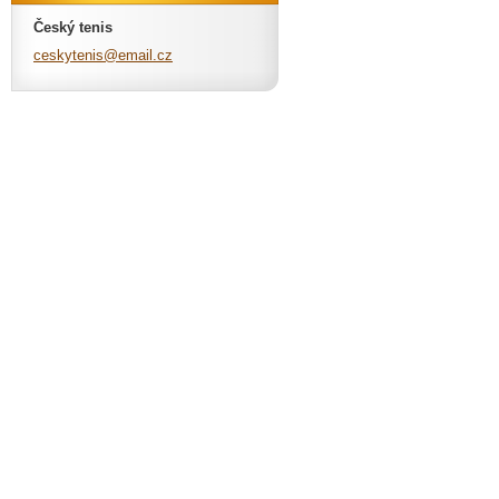
Český tenis
ceskyten
is@email
.cz