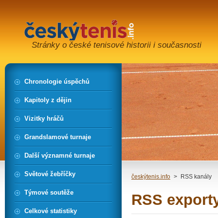
Stránky o české tenisové historii i současnosti
Chronologie úspěchů
Kapitoly z dějin
Vizitky hráčů
Grandslamové turnaje
Další významné turnaje
Světové žebříčky
českýtenis.info
>
RSS kanály
Týmové soutěže
RSS export
Celkové statistiky