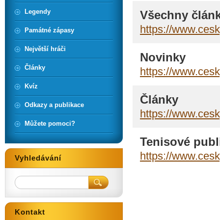
Legendy
Všechny člán
https://www.cesky
Památné zápasy
Největší hráči
Novinky
Články
https://www.cesk
Kvíz
Články
Odkazy a publikace
https://www.cesky
Můžete pomoci?
Tenisové publ
https://www.cesk
Vyhledávání
Kontakt