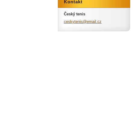
Kontakt
Český tenis
ceskyten
is@email
.cz