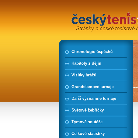
Stránky o české tenisové hi
Chronologie úspěchů
Kapitoly z dějin
Vizitky hráčů
Grandslamové turnaje
Další významné turnaje
Světové žebříčky
Týmové soutěže
Celkové statistiky