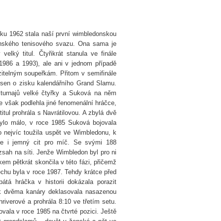
oku 1962 stala naší první wimbledonskou
venského tenisového svazu. Ona sama je
elký titul. Čtyřikrát stanula ve finále
986 a 1993), ale ani v jednom případě
zitelným soupeřkám. Přitom v semifinále
é sen o zisku kalendářního Grand Slamu.
h turnajů velké čtyřky a Suková na něm
le však podlehla jiné fenomenální hráčce,
tul prohrála s Navrátilovou. A zbylá dvě
bylo málo, v roce 1985 Suková bojovala
 nejvíc toužila uspět ve Wimbledonu, k
je i jemný cit pro míč. Se svými 188
zsah na síti. Jenže Wimbledon byl pro ni
em pětkrát skončila v této fázi, přičemž
pěchu byla v roce 1987. Tehdy krátce před
tá hráčka v historii dokázala porazit
pak dvěma kanáry deklasovala nasazenou
riverové a prohrála 8:10 ve třetím setu.
ovala v roce 1985 na čtvrté pozici. Ještě