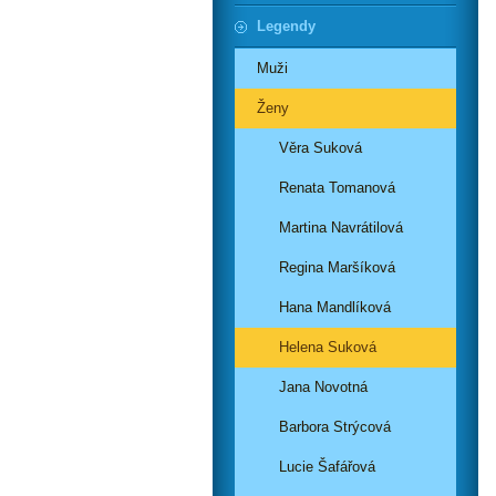
Legendy
Muži
Ženy
Věra Suková
Renata Tomanová
Martina Navrátilová
Regina Maršíková
Hana Mandlíková
Helena Suková
Jana Novotná
Barbora Strýcová
Lucie Šafářová