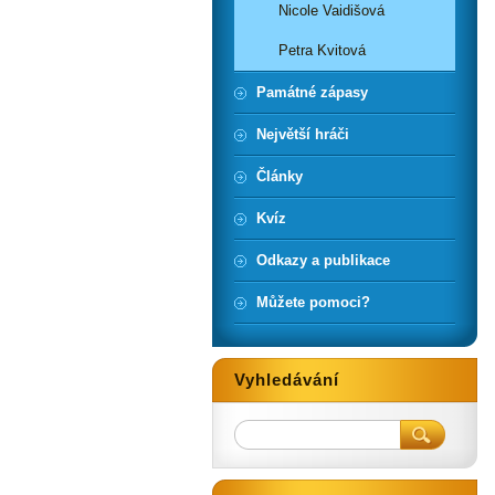
Nicole Vaidišová
Petra Kvitová
Památné zápasy
Největší hráči
Články
Kvíz
Odkazy a publikace
Můžete pomoci?
Vyhledávání