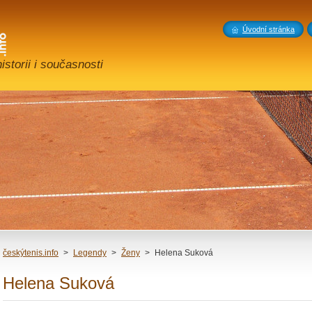
Úvodní stránka
storii i současnosti
českýtenis.info
>
Legendy
>
Ženy
>
Helena Suková
Helena Suková