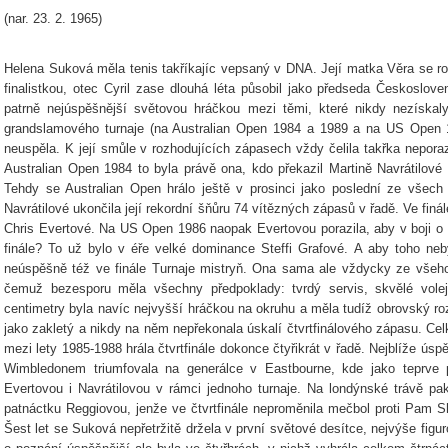
(nar. 23. 2. 1965)
Helena Suková měla tenis takříkajíc vepsaný v DNA. Její matka Věra se r
finalistkou, otec Cyril zase dlouhá léta působil jako předseda Českoslo
patrně nejúspěšnější světovou hráčkou mezi těmi, které nikdy nezískaly v
grandslamového turnaje (na Australian Open 1984 a 1989 a na US Open 1
neuspěla. K její smůle v rozhodujících zápasech vždy čelila takřka nepora
Australian Open 1984 to byla právě ona, kdo překazil Martině Navrátilov
Tehdy se Australian Open hrálo ještě v prosinci jako poslední ze všec
Navrátilové ukončila její rekordní šňůru 74 vítězných zápasů v řadě. Ve finá
Chris Evertové. Na US Open 1986 naopak Evertovou porazila, aby v boji o ti
finále? To už bylo v éře velké dominance Steffi Grafové. A aby toho ne
neúspěšně též ve finále Turnaje mistryň. Ona sama ale vždycky ze všeho
čemuž bezesporu měla všechny předpoklady: tvrdý servis, skvělé vole
centimetry byla navíc nejvyšší hráčkou na okruhu a měla tudíž obrovský ro
jako zakletý a nikdy na něm nepřekonala úskalí čtvrtfinálového zápasu. Celk
mezi lety 1985-1988 hrála čtvrtfinále dokonce čtyřikrát v řadě. Nejblíže ús
Wimbledonem triumfovala na generálce v Eastbourne, kde jako teprve pá
Evertovou i Navrátilovou v rámci jednoho turnaje. Na londýnské trávě 
patnáctku Reggiovou, jenže ve čtvrtfinále neproměnila mečbol proti Pam Sh
Šest let se Suková nepřetržitě držela v první světové desítce, nejvýše figur