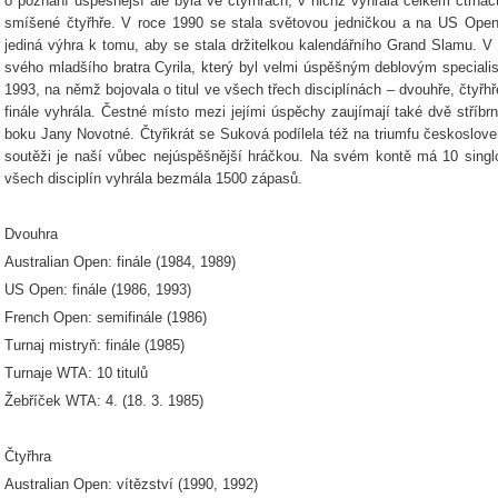
o poznání úspěšnější ale byla ve čtyřhrách, v nichž vyhrála celkem čtrná
smíšené čtyřhře. V roce 1990 se stala světovou jedničkou a na US Open
jediná výhra k tomu, aby se stala držitelkou kalendářního Grand Slamu. V m
svého mladšího bratra Cyrila, který byl velmi úspěšným deblovým specialis
1993, na němž bojovala o titul ve všech třech disciplínách – dvouhře, čtyřh
finále vyhrála. Čestné místo mezi jejími úspěchy zaujímají také dvě stříbr
boku Jany Novotné. Čtyřikrát se Suková podílela též na triumfu českoslov
soutěži je naší vůbec nejúspěšnější hráčkou. Na svém kontě má 10 singlo
všech disciplín vyhrála bezmála 1500 zápasů.
Dvouhra
Australian Open: finále (1984, 1989)
US Open: finále (1986, 1993)
French Open: semifinále (1986)
Turnaj mistryň: finále (1985)
Turnaje WTA: 10 titulů
Žebříček WTA: 4. (18. 3. 1985)
Čtyřhra
Australian Open: vítězství (1990, 1992)