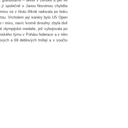
ct grandslamů – devět v ženské a pět ve
 jí společně s Janou Novotnou chyběla
ixu se z titulu třikrát radovala po boku
tou. Vrcholem její kariéry bylo US Open
ře i mixu, navíc kromě dvouhry zbylá dvě
né olympijské medaile, jež vybojovala po
enského týmu v Poháru federace a v této
vých a 69 deblových trofejí a v součtu