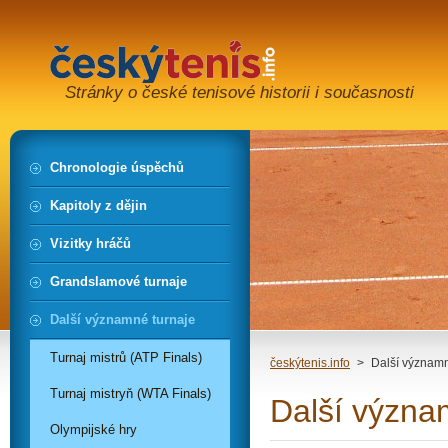
Stránky o české tenisové historii i současnosti
Chronologie úspěchů
Kapitoly z dějin
Vizitky hráčů
Grandslamové turnaje
Další významné turnaje
Turnaj mistrů (ATP Finals)
českýtenis.info
>
Další významn
Turnaj mistryň (WTA Finals)
Další význa
Olympijské hry