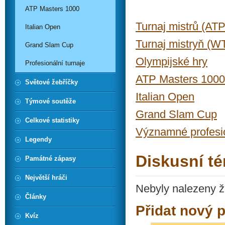
ATP Masters 1000
Turnaj mistrů (ATP
Italian Open
Turnaj mistryň (WT
Grand Slam Cup
Olympijské hry
Profesionální turnaje
ATP Masters 1000
Světové žebříčky
Italian Open
Týmové soutěže
Grand Slam Cup
Celkové statistiky
Významné profesio
Legendy
Diskusní té
Památné zápasy
Největší hráči
Nebyly nalezeny ž
Články
Přidat nový 
Kvíz