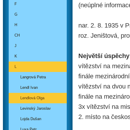
(neúplné informac
F
G
nar. 2. 8. 1935 v 
H
roz. Jeništová, p
CH
J
Největší úspěchy
K
vítězství na mezin
L
finále mezinárodn
Langrová Petra
vítězství na dvou
Lendl Ivan
finále na mezinár
Lendlová Olga
3x vítězství na mi
Levinský Jaroslav
2. místo na česko
Lojda Dušan
Luxa Petr