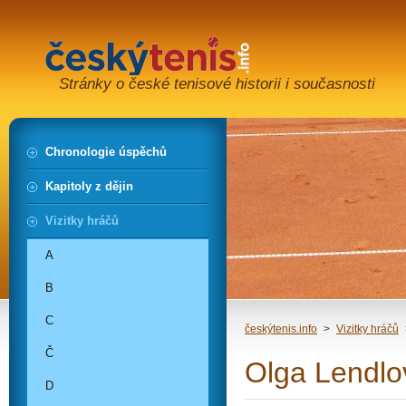
Stránky o české tenisové historii i současnosti
Chronologie úspěchů
Kapitoly z dějin
Vizitky hráčů
A
B
C
českýtenis.info
>
Vizitky hráčů
Č
Olga Lendlo
D