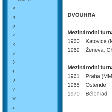
M
DVOUHRA
N
O
Mezinárodní turnaj
P
1960 Katovice (
R
1969 Ženeva, C
S
Š
Mezinárodní turnaj
T
1961 Praha (MM 
U
1968 Ostende
V
1970 Bělehrad
W
Z