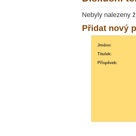
Nebyly nalezeny ž
Přidat nový 
Jméno:
Titulek:
Příspěvek: