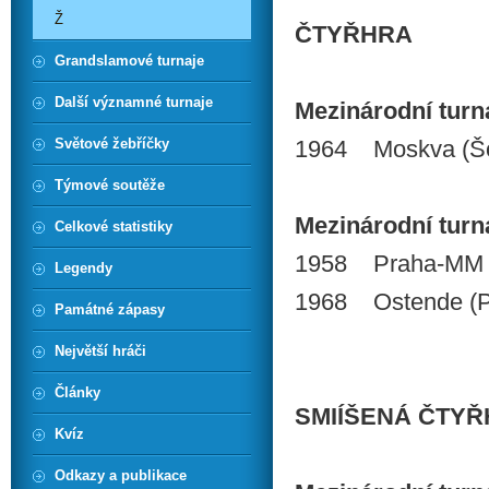
Ž
ČTYŘHRA
Grandslamové turnaje
Další významné turnaje
Mezinárodní turnaj
Světové žebříčky
1964 Moskva (Š
Týmové soutěže
Mezinárodní turnaj
Celkové statistiky
1958 Praha-MM Č
Legendy
1968 Ostende (P
Památné zápasy
Největší hráči
Články
SMIÍŠENÁ ČTY
Kvíz
Odkazy a publikace