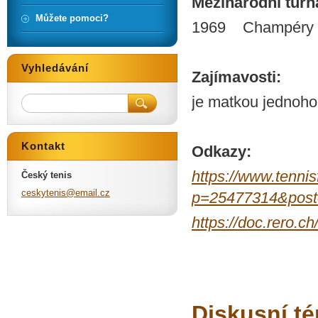
Mezinárodní turnaj
Můžete pomoci?
1969 Champéry (
Vyhledávání
Zajímavosti:
je matkou jednoho 
Kontakt
Odkazy:
https://www.tenn
Český tenis
ceskyten
is@email
.cz
p=25477314&post
https://doc.rero.c
Diskusní t