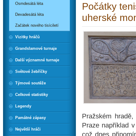
Počátky ten
Osmdesátá léta
Devadesátá léta
uherské mon
Začátek nového tisíciletí
Vizitky hráčů
Grandslamové turnaje
Další významné turnaje
Světové žebříčky
Týmové soutěže
Celkové statistiky
Legendy
Pražském hradě, j
Památné zápasy
Praze například v 
Největší hráči
což dnes připomín