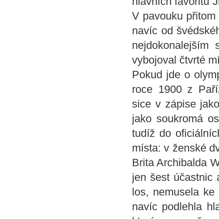
hlavních favoritů 
V pavouku přitom 
navíc od švédskéh
nejdokonalejším
vybojoval čtvrté mí
Pokud jde o olympi
roce 1900 z Pař
sice v zápise jak
jako soukromá os
tudíž do oficiálníc
místa: v ženské dv
Brita Archibalda 
jen šest účastnic
los, nemusela ke 
navíc podlehla hl