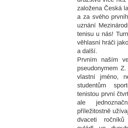
založena Česká la
a za svého prvníh
uznání Mezinárodn
tenisu u nás! Turn
věhlasní hráči jak
a další.
Prvním naším v
pseudonymem Z. M
vlastní jméno, n
studentům spor
tenistou první čtvr
ale jednozn
příležitostně uží
dvaceti ročníků