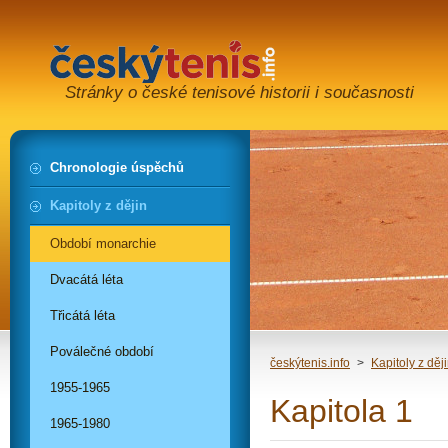
Stránky o české tenisové historii i současnosti
Chronologie úspěchů
Kapitoly z dějin
Období monarchie
Dvacátá léta
Třicátá léta
Poválečné období
českýtenis.info
>
Kapitoly z děj
1955-1965
Kapitola 1
1965-1980