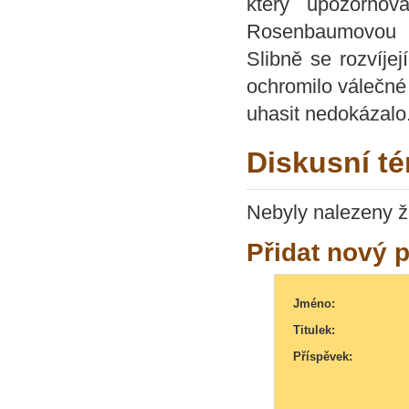
který upozorňov
Rosenbaumovou z
Slibně se rozvíjej
ochromilo válečné
uhasit nedokázalo
Diskusní t
Nebyly nalezeny ž
Přidat nový 
Jméno:
Titulek:
Příspěvek: