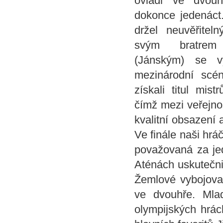
ovládl ve dvou
dokonce jedenáct
držel neuvěřitel
svým bratr
(Jánským) se v
mezinárodní scé
získali titul mis
čímž mezi veřejnos
kvalitní obsazení a
Ve finále naši hráč
považovaná za jed
Aténách uskutečnil
Žemlové vybojoval
ve dvouhře. Mla
olympijských hrác