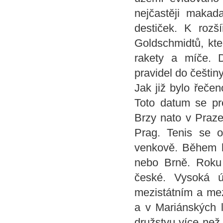
nejčastěji maka
destiček. K rozší
Goldschmidtů, kte
rakety a míče. D
pravidel do češtin
Jak již bylo řeče
Toto datum se pr
Brzy nato v Praz
Prag. Tenis se o
venkově. Během k
nebo Brně. Roku 
české. Vysoká ú
mezistátním a me
a v Mariánských l
družstvu více než 