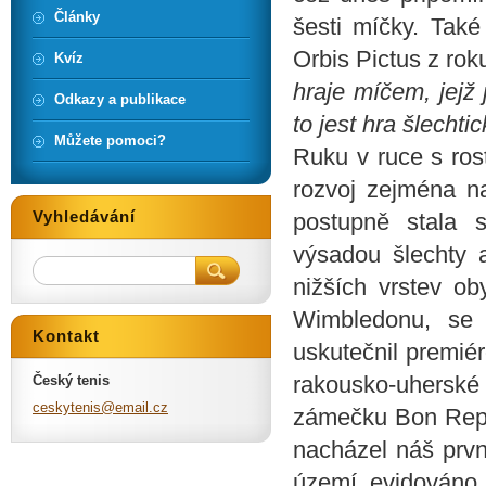
Články
šesti míčky. Tak
Orbis Pictus z rok
Kvíz
hraje míčem, jejž 
Odkazy a publikace
to jest hra šlechti
Můžete pomoci?
Ruku v ruce s rost
rozvoj zejména na
Vyhledávání
postupně stala s
výsadou šlechty a
nižších vrstev ob
Wimbledonu, se
Kontakt
uskutečnil premiér
rakousko-uherské
Český tenis
ceskyten
is@email
.cz
zámečku Bon Repo
nacházel náš prvn
území evidováno 