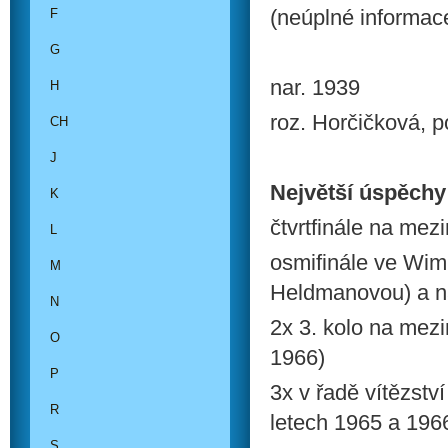
(neúplné informac
F
G
nar. 1939
H
roz. Horčičková, p
CH
J
Největší úspěchy
K
čtvrtfinále na mez
L
osmifinále ve Wim
M
Heldmanovou) a n
N
2x 3. kolo na mez
O
1966)
P
3x v řadě vítězstv
R
letech 1965 a 1966
S