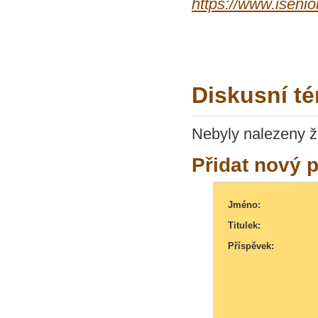
https://www.isenio
Diskusní té
Nebyly nalezeny ž
Přidat nový 
Jméno:
Titulek:
Příspěvek: