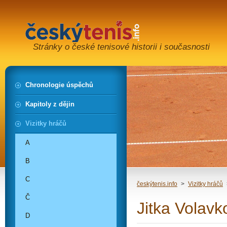
Stránky o české tenisové historii i současnosti
Chronologie úspěchů
Kapitoly z dějin
Vizitky hráčů
A
B
C
českýtenis.info
>
Vizitky hráčů
Č
Jitka Volavk
D