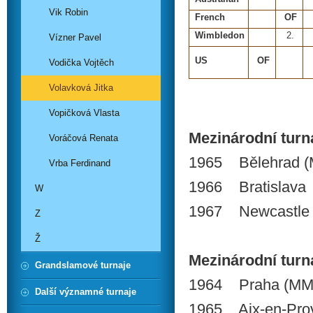
Vik Robin
French
OF
Wimbledon
2.
Vízner Pavel
US
OF
Vodička Vojtěch
Volavková Jitka
Vopičková Vlasta
Mezinárodní turnaj
Voráčová Renata
1965 Bělehrad (
Vrba Ferdinand
1966 Bratislava
W
1967 Newcastle
Z
Ž
Mezinárodní turnaj
Grandslamové turnaje
1964 Praha (MM 
Další významné turnaje
1965 Aix-en-Pro