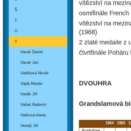
vítězství na mezin
Š
osmifinále French
T
vítězství na mezi
(1968)
U
2 zlaté medaile z 
V
čtvrtfinále Poháru
Vacek Daniel
Vacek Jan
Vaidišová Nicole
DVOUHRA
Vajda Marián
Vaněk Jiří
Grandslamová bi
Vašek Radomír
Vašková Alena
1964
1965
1
Veselý Jiří
Australian