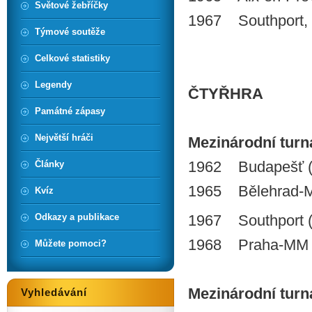
Světové žebříčky
1967 Southport,
Týmové soutěže
Celkové statistiky
Legendy
ČTYŘHRA
Památné zápasy
Největší hráči
Mezinárodní turnaj
1962 Budapešť (Dm
Články
1965 Bělehrad-M
Kvíz
Odkazy a publikace
1967 Southport (
1968 Praha-MM Č
Můžete pomoci?
Mezinárodní turnaj
Vyhledávání