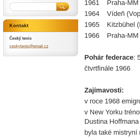
1961 Praha-MM Č
1964 Vídeň (Vopič
1965 Kitzbühel (
Kontakt
1966 Praha-MM Č
Český tenis
ceskyten
is@email
.cz
Pohár federace
: 
čtvrtfinále 1966
Zajímavosti:
v roce 1968 emigr
v New Yorku trénov
Dustina Hoffmana 
byla také mistryní