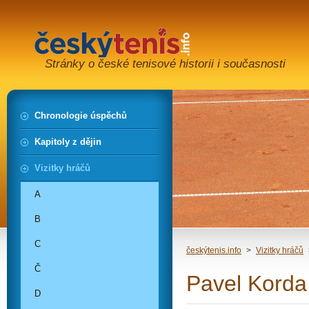
Stránky o české tenisové historii i současnosti
Chronologie úspěchů
Kapitoly z dějin
Vizitky hráčů
A
B
C
českýtenis.info
>
Vizitky hráčů
Č
Pavel Korda
D