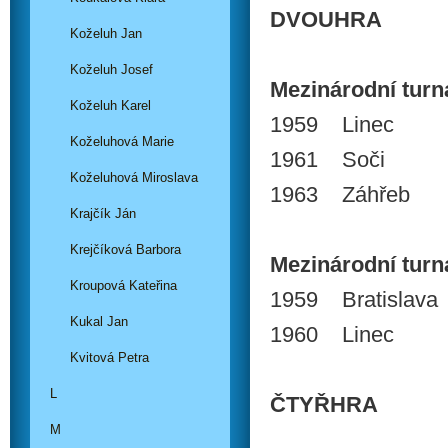
DVOUHRA
Koželuh Jan
Koželuh Josef
Mezinárodní turnaj
Koželuh Karel
1959 Linec
Koželuhová Marie
1961 Soči
Koželuhová Miroslava
1963 Záhřeb
Krajčík Ján
Krejčíková Barbora
Mezinárodní turnaj
Kroupová Kateřina
1959 Bratislava
Kukal Jan
1960 Linec
Kvitová Petra
L
ČTYŘHRA
M