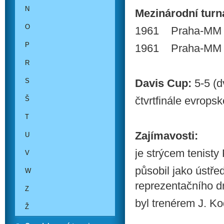
N
Mezinárodní turnaj
O
1961 Praha-MM Č
P
1961 Praha-MM Č
R
S
Davis Cup:
5-5 (d
čtvrtfinále evrop
Š
T
Zajímavosti:
U
je strýcem tenisty
V
působil jako ústře
W
reprezentačního dr
Z
byl trenérem J. K
Ž