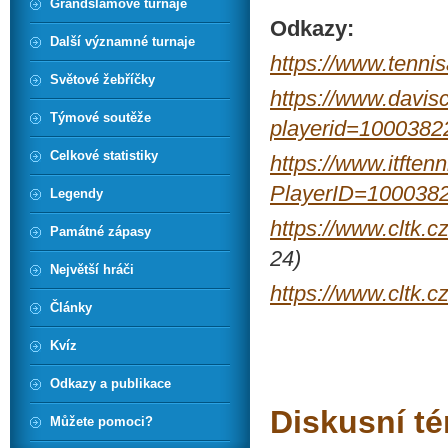
Grandslamové turnaje
Odkazy:
Další významné turnaje
https://www.tenni
Světové žebříčky
https://www.davisc
Týmové soutěže
playerid=1000382
Celkové statistiky
https://www.itftenn
PlayerID=100038
Legendy
https://www.cltk.
Památné zápasy
24)
Největší hráči
https://www.cltk.c
Články
Kvíz
Odkazy a publikace
Diskusní t
Můžete pomoci?