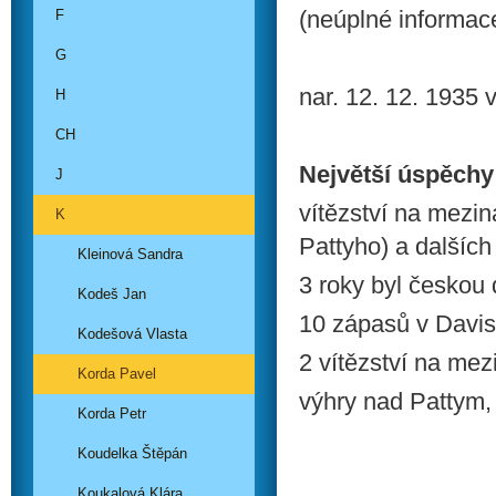
(neúplné informac
F
G
nar. 12. 12. 1935 
H
CH
Největší úspěchy
J
vítězství na mezin
K
Pattyho) a dalších
Kleinová Sandra
3 roky byl českou
Kodeš Jan
10 zápasů v Davis
Kodešová Vlasta
2 vítězství na mez
Korda Pavel
výhry nad Pattym, 
Korda Petr
Koudelka Štěpán
Koukalová Klára