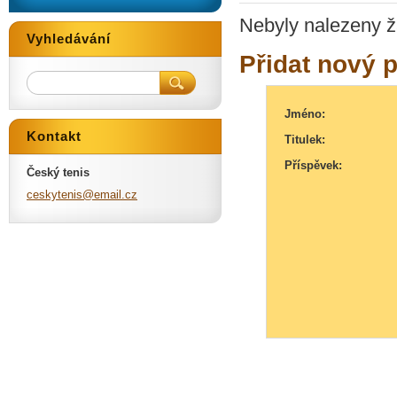
Nebyly nalezeny ž
Vyhledávání
Přidat nový 
Jméno:
Kontakt
Titulek:
Příspěvek:
Český tenis
ceskyten
is@email
.cz