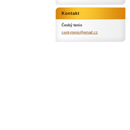
Kontakt
Český tenis
ceskyten
is@email
.cz