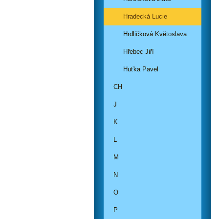
Hradecká Lucie
Hrdličková Květoslava
Hřebec Jiří
Huťka Pavel
CH
J
K
L
M
N
O
P