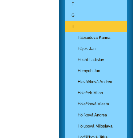
F
G
H
Habšudová Karina
Hájek Jan
Hecht Ladislav
Hernych Jan
Hlaváčková Andrea
Holeček Milan
Holečková Vlasta
Holíková Andrea
Holubová Miloslava
Horčičková Jitka