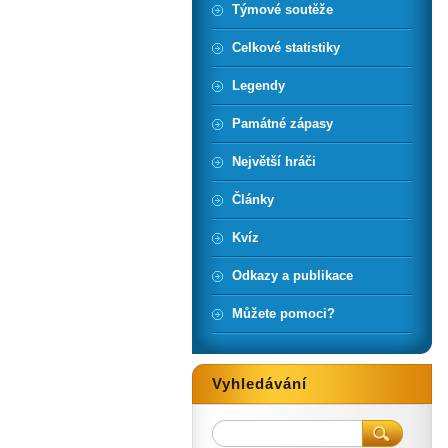
Týmové soutěže
Celkové statistiky
Legendy
Památné zápasy
Největší hráči
Články
Kvíz
Odkazy a publikace
Můžete pomoci?
Vyhledávání