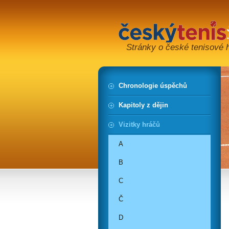
Stránky o české tenisové hi
Chronologie úspěchů
Kapitoly z dějin
Vizitky hráčů
A
B
C
Č
D