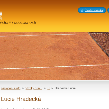
Úvodní stránka
storii i současnosti
českýtenis.info
>
Vizitky hráčů
>
H
>
Hradecká Lucie
Lucie Hradecká