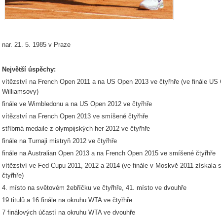
nar. 21. 5. 1985 v Praze
Největší úspěchy:
vítězství na French Open 2011 a na US Open 2013 ve čtyřhře (ve finále US
Williamsovy)
finále ve Wimbledonu a na US Open 2012 ve čtyřhře
vítězství na French Open 2013 ve smíšené čtyřhře
stříbrná medaile z olympijských her 2012 ve čtyřhře
finále na Turnaji mistryň 2012 ve čtyřhře
finále na Australian Open 2013 a na French Open 2015 ve smíšené čtyřhře
vítězství ve Fed Cupu 2011, 2012 a 2014 (ve finále v Moskvě 2011 získala
čtyřhře)
4. místo na světovém žebříčku ve čtyřhře, 41. místo ve dvouhře
19 titulů a 16 finále na okruhu WTA ve čtyřhře
7 finálových účastí na okruhu WTA ve dvouhře