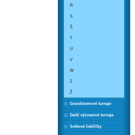
R
S
Š
T
U
V
W
Z
Ž
Grandslamové turnaje
Další významné turnaje
Světové žebříčky