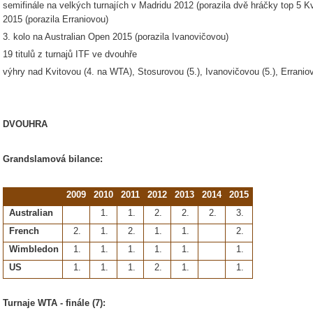
semifinále na velkých turnajích v Madridu 2012 (porazila dvě hráčky top 5 K
2015 (porazila Erraniovou)
3. kolo na Australian Open 2015 (porazila Ivanovičovou)
19 titulů z turnajů ITF ve dvouhře
výhry nad Kvitovou (4. na WTA), Stosurovou (5.), Ivanovičovou (5.), Erran
DVOUHRA
Grandslamová bilance:
2009
2010
2011
2012
2013
2014
2015
Australian
1.
1.
2.
2.
2.
3.
French
2.
1.
2.
1.
1.
2.
Wimbledon
1.
1.
1.
1.
1.
1.
US
1.
1.
1.
2.
1.
1.
Turnaje WTA - finále (7):