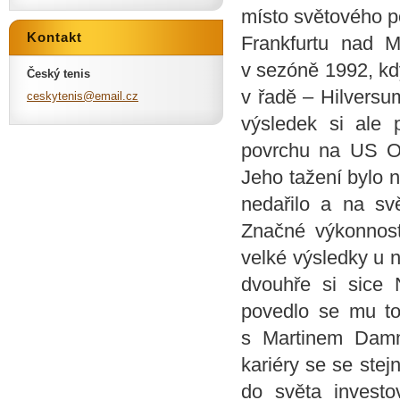
místo světového po
Kontakt
Frankfurtu nad 
v sezóně 1992, kd
Český tenis
v řadě – Hilversu
ceskyten
is@email
.cz
výsledek si ale 
povrchu na US Op
Jeho tažení bylo n
nedařilo a na sv
Značné výkonnost
velké výsledky u n
dvouhře si sice 
povedlo se mu to
s Martinem Damm
kariéry se se stej
do světa investo