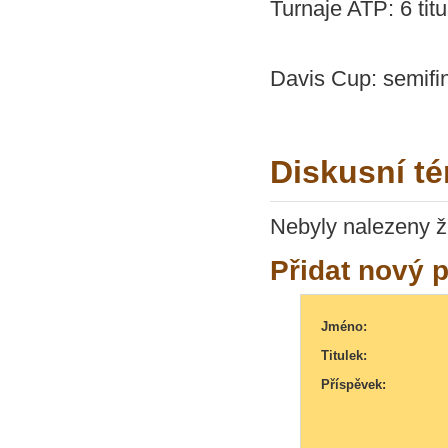
Turnaje ATP: 6 titu
Davis Cup: semifi
Diskusní t
Nebyly nalezeny ž
Přidat nový 
Jméno:
Titulek:
Příspěvek: