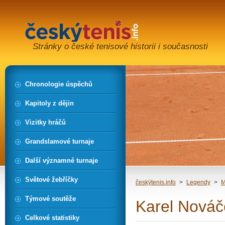
Stránky o české tenisové historii i současnosti
Chronologie úspěchů
Kapitoly z dějin
Vizitky hráčů
Grandslamové turnaje
Další významné turnaje
Světové žebříčky
českýtenis.info
>
Legendy
>
M
Týmové soutěže
Karel Nováč
Celkové statistiky