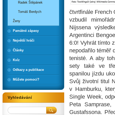
Radek Štěpánek
čtvrtfinále French
Tomáš Berdych
vzbudil mimořád
Ženy
Nijssena výsledk
Památné zápasy
Argentinci Bengoec
Největší hráči
6:0! Vyhrát tímto
nepodařilo téměř dv
Články
tenisté. A aby to
Kvíz
sety také ve tř
Odkazy a publikace
spanilou jízdu uko
Můžete pomoci?
Svůj životní titu
v Hamburku, kter
Single Week, odpo
Vyhledávání
Peta Samprase, 
Gustafssona. Pře