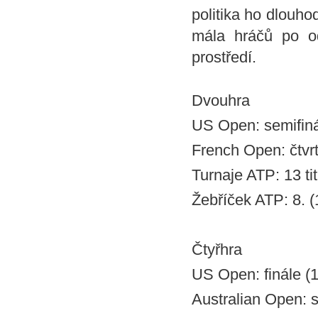
politika ho dlouho
mála hráčů po od
prostředí.
Dvouhra
US Open: semifiná
French Open: čtvrt
Turnaje ATP: 13 tit
Žebříček ATP: 8. (
Čtyřhra
US Open: finále (
Australian Open: s