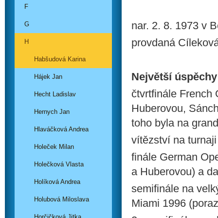
F
nar. 2. 8. 1973 v B
G
provdaná Cílekov
H
Habšudová Karina
Největší úspěchy
Hájek Jan
čtvrtfinále French
Hecht Ladislav
Huberovou, Sánche
Hernych Jan
toho byla na grand
Hlaváčková Andrea
vítězství na turna
Holeček Milan
finále German Ope
Holečková Vlasta
a Huberovou) a da
Holíková Andrea
semifinále na velk
Holubová Miloslava
Miami 1996 (poraz
Horčičková Jitka