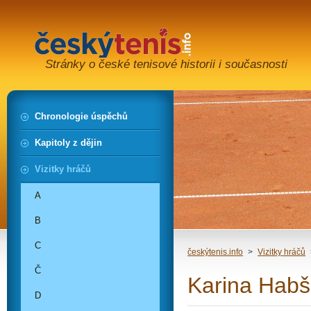
Stránky o české tenisové historii i současnosti
Chronologie úspěchů
Kapitoly z dějin
Vizitky hráčů
A
B
C
českýtenis.info
>
Vizitky hráčů
Č
Karina Hab
D