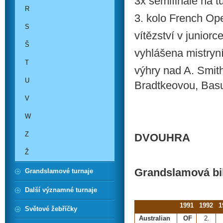
3x semifinále na 
R
3. kolo French Op
S
vítězství v junior
Š
vyhlášena mistryní
T
výhry nad A. Smit
U
Bradtkeovou, Bas
V
W
Z
DVOUHRA
Ž
Grandslamová bi
Grandslamové turnaje
Další významné turnaje
1991
1992
1
Světové žebříčky
Australian
OF
2.