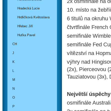
2x osmifinále na 
Hradecká Lucie
10. místo na žebř
Hrdličková Květoslava
6 titulů na okruhu
čtvrtfinále French
Hřebec Jiří
semifinále Wimble
Huťka Pavel
semifinále Fed C
CH
vítězství na Hop
J
výhry nad Hingiso
K
(2x), Pierceovou (
L
Tauziatovou (3x),
M
N
Největší úspěchy
O
osmifinále Austra
P