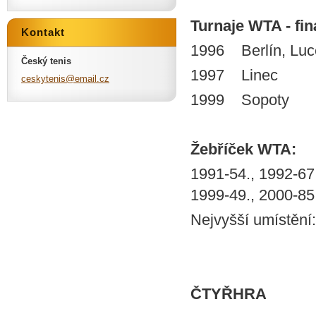
Turnaje WTA - finá
Kontakt
1996 Berlín, Lu
Český tenis
1997 Linec
ceskyten
is@email
.cz
1999 Sopoty
Žebříček WTA:
1991-54., 1992-67.
1999-49., 2000-85
Nejvyšší umístění:
ČTYŘHRA