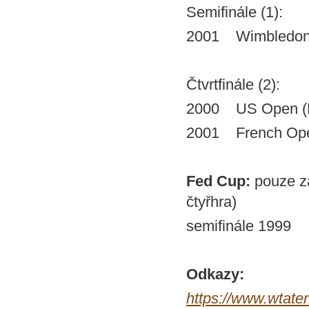
Semifinále (1):
2001 Wimbledon 
Čtvrtfinále (2):
2000 US Open (R
2001 French Open
Fed Cup:
pouze z
čtyřhra)
semifinále 1999
Odkazy:
https://www.wtaten