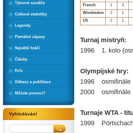
Týmové soutěže
French
1.
3.
Wimbledon
2.
1.
Celkové statistiky
US
2.
1.
Legendy
Památné zápasy
Turnaj mistryň:
Největší hráči
1996 1. kolo (osm
Články
Olympijské hry:
Kvíz
1996 osmifinále
Odkazy a publikace
2000 osmifinále
Můžete pomoci?
Turnaje WTA - titu
Vyhledávání
1999 Pörtschac