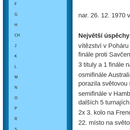
F
nar. 26. 12. 1970 v
G
H
Největší úspěchy
CH
vítězství v Pohár
J
finále proti Savče
K
3 tituly a 1 finál
L
osmifinále Austra
M
porazila světovou
N
semifinále v Hamb
O
dalších 5 turnají
P
2x 3. kolo na Fre
R
22. místo na svět
S