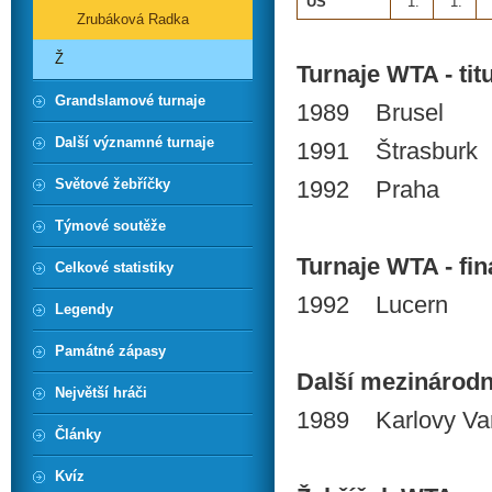
US
1.
1.
Zrubáková Radka
Ž
Turnaje WTA - titu
Grandslamové turnaje
1989 Brusel
Další významné turnaje
1991 Štrasburk
Světové žebříčky
1992 Praha
Týmové soutěže
Turnaje WTA - finá
Celkové statistiky
1992 Lucern
Legendy
Památné zápasy
Další mezinárodní 
Největší hráči
1989 Karlovy Va
Články
Kvíz