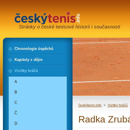
Stránky o české tenisové historii i současnosti
Chronologie úspěchů
Kapitoly z dějin
Vizitky hráčů
A
B
C
českýtenis.info
>
Vizitky hráčů
Č
Radka Zrub
D