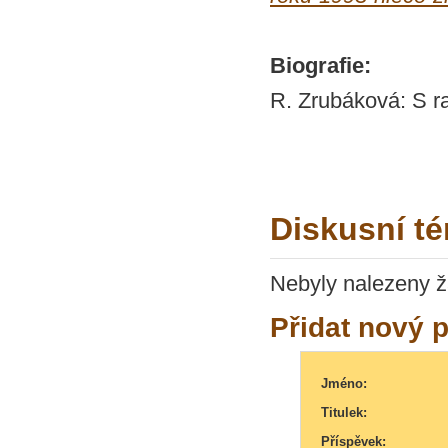
Biografie:
R. Zrubáková: S r
Diskusní t
Nebyly nalezeny ž
Přidat nový 
Jméno:
Titulek:
Příspěvek: