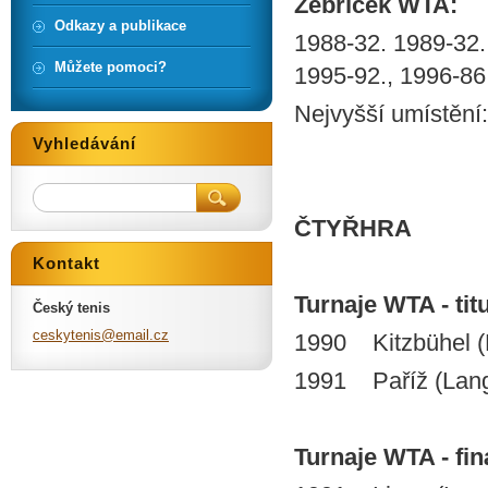
Žebříček WTA:
Odkazy a publikace
1988-32. 1989-32.,
Můžete pomoci?
1995-92., 1996-86
Nejvyšší umístění:
Vyhledávání
ČTYŘHRA
Kontakt
Turnaje WTA - titu
Český tenis
ceskyten
is@email
.cz
1990 Kitzbühel (
1991 Paříž (Lang
Turnaje WTA - finá