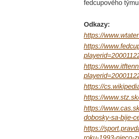
fedcupového týmu
Odkazy:
https://www.wtate
https://www.fedcup
playerid=2000112
https://www.itftenn
playerid=2000112
https://cs.wiki
https://www.stz.s
https://www.cas.s
dobosky-sa-bije-ce
https://sport.prav
roku-1993-nieco-z