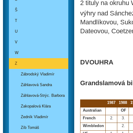
2 tituly na okruhu
Š
výhry nad Sánchez
T
Mandlíkovou, Suk
Dateovou, Coetzer
U
V
W
DVOUHRA
Z
Zábrodský Vladimír
Grandslamová bi
Záhlavová Sandra
Záhlavová-Strýc. Barbora
1987
1988
1
Zakopalová Klára
Australian
OF
Zedník Vladimír
French
2.
3.
Wimbledon
2.
Zíb Tomáš