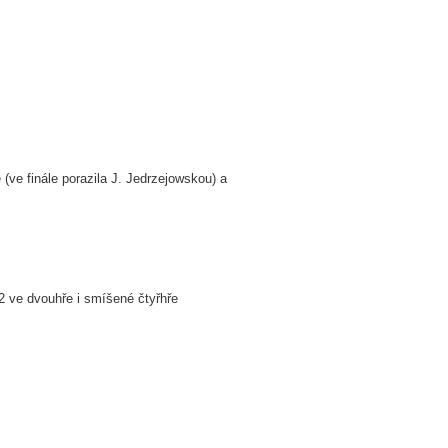
(ve finále porazila J. Jedrzejowskou) a
2 ve dvouhře i smíšené čtyřhře