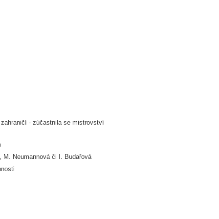
ahraničí - zúčastnila se mistrovství
m
ec, M. Neumannová či I. Budařová
nosti