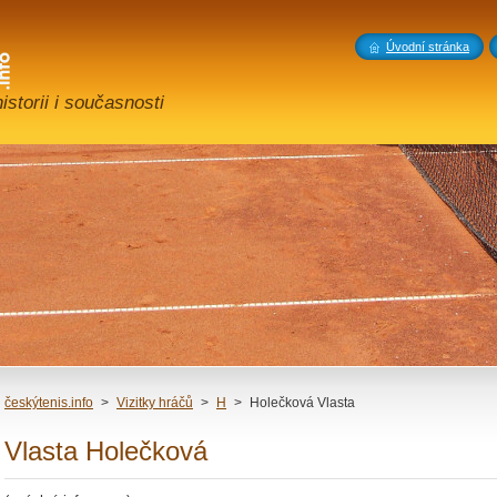
Úvodní stránka
storii i současnosti
českýtenis.info
>
Vizitky hráčů
>
H
>
Holečková Vlasta
Vlasta Holečková