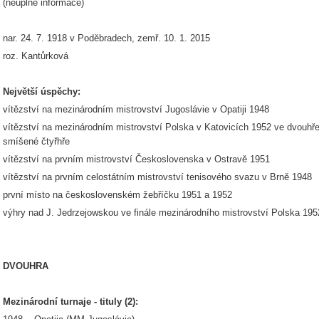
(neúplné informace)
nar. 24. 7. 1918 v Poděbradech, zemř. 10. 1. 2015
roz. Kantůrková
Největší úspěchy:
vítězství na mezinárodním mistrovství Jugoslávie v Opatiji 1948
vítězství na mezinárodním mistrovství Polska v Katovicích 1952 ve dvouhře 
smíšené čtyřhře
vítězství na prvním mistrovství Československa v Ostravě 1951
vítězství na prvním celostátním mistrovství tenisového svazu v Brně 1948
první místo na československém žebříčku 1951 a 1952
výhry nad J. Jedrzejowskou ve finále mezinárodního mistrovství Polska 195
DVOUHRA
Mezinárodní turnaje - tituly (2):