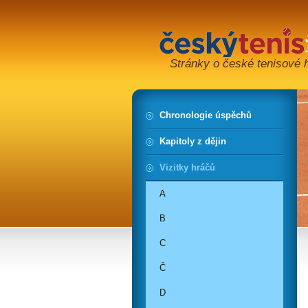
Stránky o české tenisové hi
Chronologie úspěchů
Kapitoly z dějin
Vizitky hráčů
A
B
C
Č
D