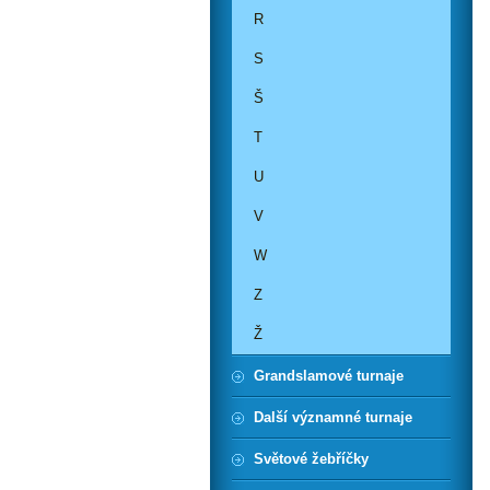
R
S
Š
T
U
V
W
Z
Ž
Grandslamové turnaje
Další významné turnaje
Světové žebříčky