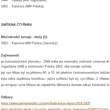
1948 Opatija (MM Jugoslávie)
1952 Katovice (MM Polska)
SMÍŠENÁ ČTYŘHRA
Mezinárodní turnaje - tituly (1):
1952 Katovice-MM Polska (Javorský)
Zajímavosti:
po komunistickém převratu r. 1948 měla jen minimální možnosti cestovat do z
Jugoslávie 1948 a mistrovství Polska 1952, oba turnaje vyhrála
její syn Milan byl na přelomu 60. a 70. let předním československým hráče
byla velmi úspěšnou trenérkou - jejími svěřenci byli mj. syn Milan, J. Hřeb
po emigraci syna Milana do západního Německa dostala zákaz trenérské čin
Odkazy:
https://www.pametnaroda.cz/story/holeckova-vlasta-1918-1425
https://kolinsky.denik.cz/ostatni_region/ko_vlasta_holeckova20080723.html