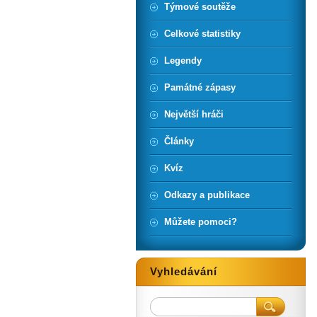
Týmové soutěže
Celkové statistiky
Legendy
Památné zápasy
Největší hráči
Články
Kvíz
Odkazy a publikace
Můžete pomoci?
Vyhledávání