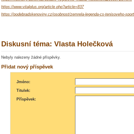
https://www.vitalplus.org/article.php?article=837
https://podebradskenoviny.cz/osobnost/zemrela-legenda-cs-tenisoveho-sport
Diskusní téma: Vlasta Holečková
Nebyly nalezeny žádné příspěvky.
Přidat nový příspěvek
Jméno:
Titulek:
Příspěvek: