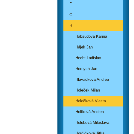
F
G
H
Habšudová Karina
Hájek Jan
Hecht Ladislav
Hernych Jan
Hlaváčková Andrea
Holeček Milan
Holečková Vlasta
Holíková Andrea
Holubová Miloslava
Horčičková Jitka