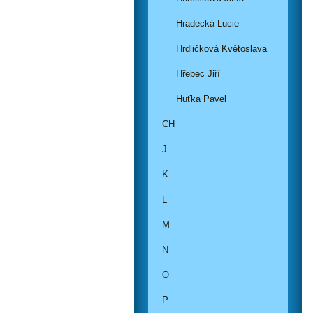
Hradecká Lucie
Hrdličková Květoslava
Hřebec Jiří
Huťka Pavel
CH
J
K
L
M
N
O
P