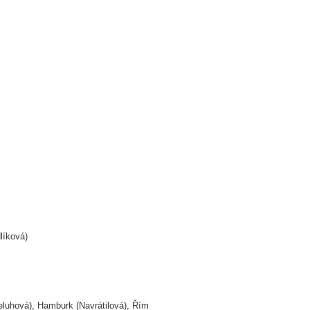
líková)
luhová), Hamburk (Navrátilová), Řím