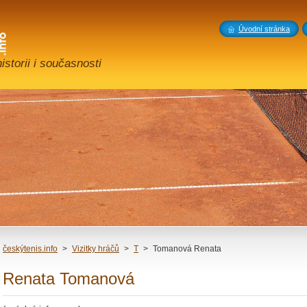
Úvodní stránka
storii i současnosti
českýtenis.info
>
Vizitky hráčů
>
T
>
Tomanová Renata
Renata Tomanová