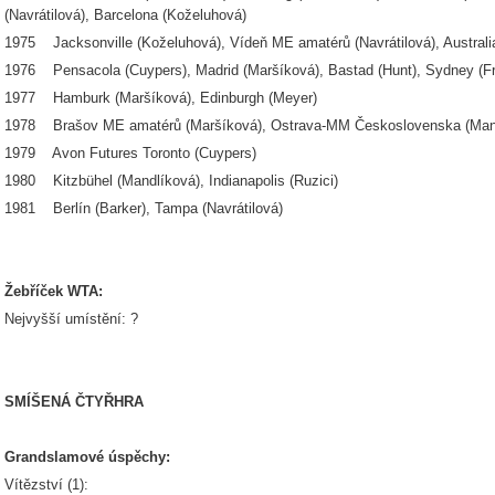
(Navrátilová), Barcelona (Koželuhová)
1975 Jacksonville (Koželuhová), Vídeň ME amatérů (Navrátilová), Austral
1976 Pensacola (Cuypers), Madrid (Maršíková), Bastad (Hunt), Sydney (F
1977 Hamburk (Maršíková), Edinburgh (Meyer)
1978 Brašov ME amatérů (Maršíková), Ostrava-MM Československa (Man
1979 Avon Futures Toronto (Cuypers)
1980 Kitzbühel (Mandlíková), Indianapolis (Ruzici)
1981 Berlín (Barker), Tampa (Navrátilová)
Žebříček WTA:
Nejvyšší umístění: ?
SMÍŠENÁ ČTYŘHRA
Grandslamové úspěchy:
Vítězství (1):