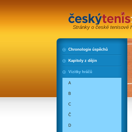
Stránky o české tenisové hi
Chronologie úspěchů
Kapitoly z dějin
Vizitky hráčů
A
B
C
Č
D