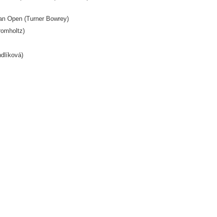
ian Open (Turner Bowrey)
romholtz)
dlíková)