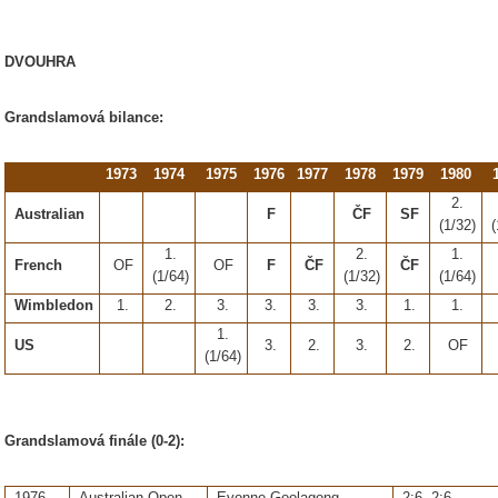
DVOUHRA
Grandslamová bilance:
1973
1974
1975
1976
1977
1978
1979
1980
2.
Australian
F
ČF
SF
(1/32)
(
1.
2.
1.
French
OF
OF
F
ČF
ČF
(1/64)
(1/32)
(1/64)
Wimbledon
1.
2.
3.
3.
3.
3.
1.
1.
1.
US
3.
2.
3.
2.
OF
(1/64)
Grandslamová finále (0-2):
1976
Australian Open
Evonne Goolagong
2:6, 2:6