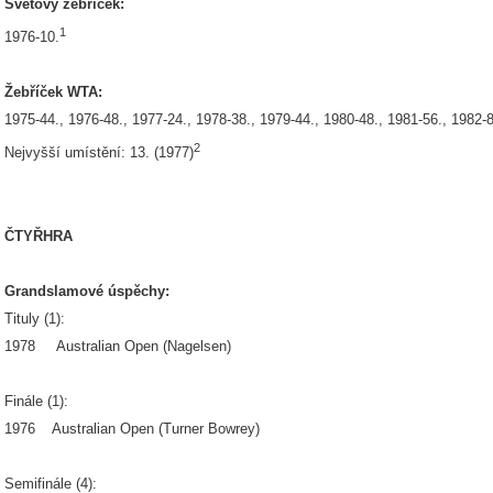
Světový žebříček:
1
1976-10.
Žebříček WTA:
1975-44., 1976-48., 1977-24., 1978-38., 1979-44., 1980-48., 1981-56., 1982-
2
Nejvyšší umístění: 13. (1977)
ČTYŘHRA
Grandslamové úspěchy:
Tituly (1):
1978 Australian Open (Nagelsen)
Finále (1):
1976 Australian Open (Turner Bowrey)
Semifinále (4):