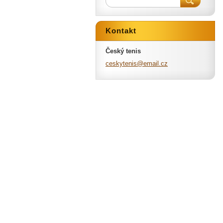
Kontakt
Český tenis
ceskyten
is@email
.cz