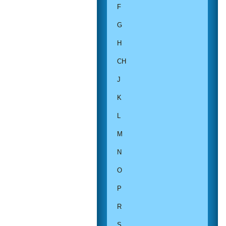
F
G
H
CH
J
K
L
M
N
O
P
R
S