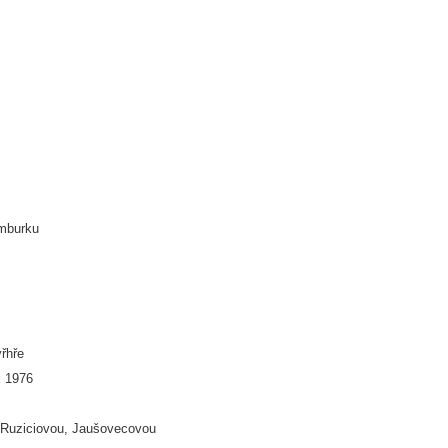
amburku
yřhře
k 1976
 Ruziciovou, Jaušovecovou