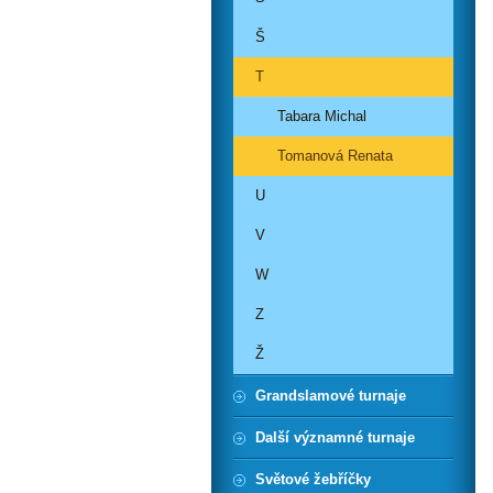
Š
T
Tabara Michal
Tomanová Renata
U
V
W
Z
Ž
Grandslamové turnaje
Další významné turnaje
Světové žebříčky