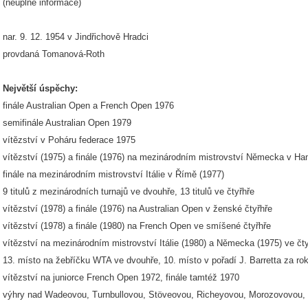
(neúplné informace)
nar. 9. 12. 1954 v Jindřichově Hradci
provdaná Tomanová-Roth
Největší úspěchy:
finále Australian Open a French Open 1976
semifinále Australian Open 1979
vítězství v Poháru federace 1975
vítězství (1975) a finále (1976) na mezinárodním mistrovství Německa v H
finále na mezinárodním mistrovství Itálie v Římě (1977)
9 titulů z mezinárodních turnajů ve dvouhře, 13 titulů ve čtyřhře
vítězství (1978) a finále (1976) na Australian Open v ženské čtyřhře
vítězství (1978) a finále (1980) na French Open ve smíšené čtyřhře
vítězství na mezinárodním mistrovství Itálie (1980) a Německa (1975) ve čt
13. místo na žebříčku WTA ve dvouhře, 10. místo v pořadí J. Barretta za ro
vítězství na juniorce French Open 1972, finále tamtéž 1970
výhry nad Wadeovou, Turnbullovou, Stöveovou, Richeyovou, Morozovovou,