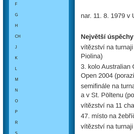
F
nar. 11. 8. 1979 v
G
H
Největší úspěchy
CH
vítězství na turna
J
Piolina)
K
3. kolo Australia
L
Open 2004 (porazi
M
semifinále na tur
N
a v St. Pöltenu (p
O
vítězství na 11 ch
P
47. místo na žebř
R
vítězství na turnaj
S