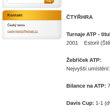
Kontakt
ČTYŘHRA
Český tenis
ceskyten
is@email
.cz
Turnaje ATP - titul
2001 Estoril (Št
Žebříček ATP:
Nejvyšší umístění:
Bilance na ATP:
7
Davis Cup:
1-1 (d