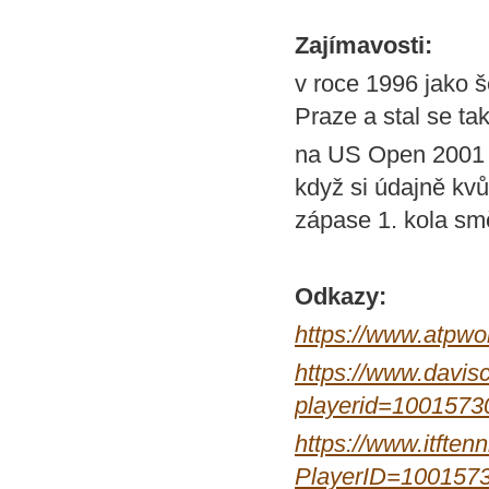
Zajímavosti:
v roce 1996 jako še
Praze a stal se ta
na US Open 2001 
když si údajně kv
zápase 1. kola sm
Odkazy:
https://www.atpwo
https://www.davisc
playerid=1001573
https://www.itftenn
PlayerID=100157