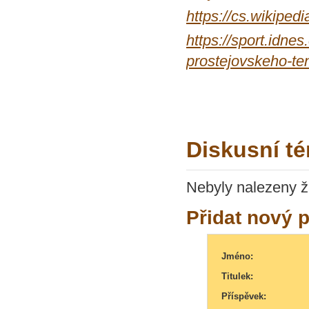
https://cs.wikiped
https://sport.idne
prostejovskeho-te
Diskusní té
Nebyly nalezeny ž
Přidat nový 
Jméno:
Titulek:
Příspěvek: