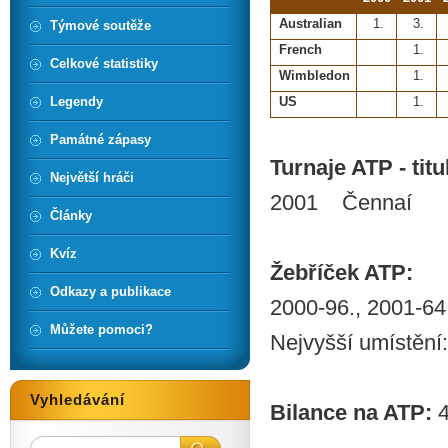
Australian
1.
3.
Týmové soutěže
French
1.
Celkové statistiky
Wimbledon
1.
Legendy
US
1.
Památné zápasy
Turnaje ATP - titul
Největší hráči
2001 Čennaí
Články
Kvíz
Žebříček ATP:
Odkazy a publikace
2000-96., 2001-64
Můžete pomoci?
Nejvyšší umístění:
Vyhledávání
Bilance na ATP:
4