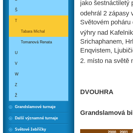
jako šestnáctiletý 
Š
odehrál 2 zápasy 
T
Světovém poháru d
výhry nad Kafelni
Tabara Michal
Srichaphanem, Hr
Tomanová Renata
Enqvistem, Ljubič
U
2. místo na světě 
V
W
Z
DVOUHRA
Ž
Grandslamové turnaje
Grandslamová bi
Další významné turnaje
Světové žebříčky
2000
2001