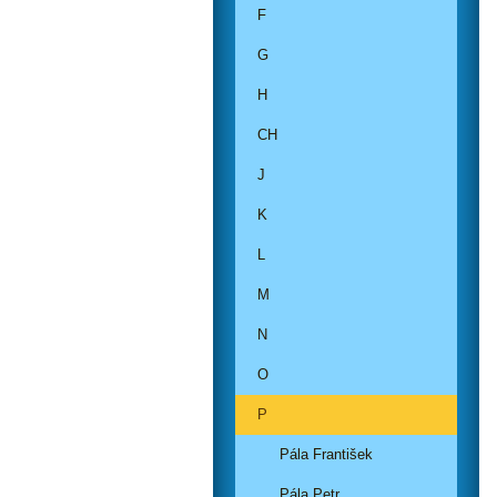
F
G
H
CH
J
K
L
M
N
O
P
Pála František
Pála Petr