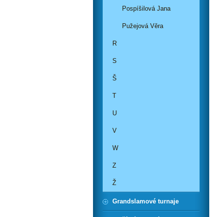
Pospíšilová Jana
Pužejová Věra
R
S
Š
T
U
V
W
Z
Ž
Grandslamové turnaje