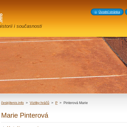
Úvodní stránka
storii i současnosti
českýtenis.info
>
Vizitky hráčů
>
P
>
Pinterová Marie
Marie Pinterová