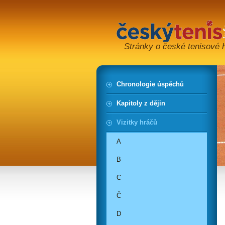
Stránky o české tenisové hi
Chronologie úspěchů
Kapitoly z dějin
Vizitky hráčů
A
B
C
Č
D