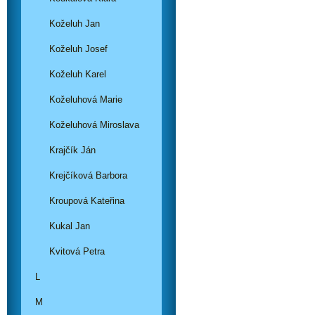
Koželuh Jan
Koželuh Josef
Koželuh Karel
Koželuhová Marie
Koželuhová Miroslava
Krajčík Ján
Krejčíková Barbora
Kroupová Kateřina
Kukal Jan
Kvitová Petra
L
M