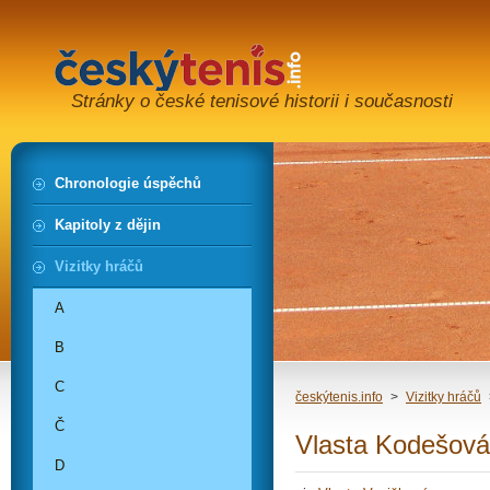
Stránky o české tenisové historii i současnosti
Chronologie úspěchů
Kapitoly z dějin
Vizitky hráčů
A
B
C
českýtenis.info
>
Vizitky hráčů
Č
Vlasta Kodešová
D