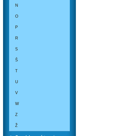
N
O
P
R
S
Š
T
U
V
W
Z
Ž