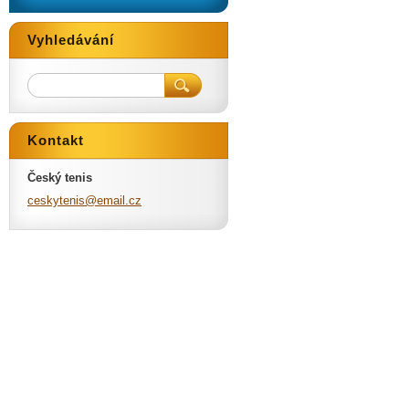
Vyhledávání
Kontakt
Český tenis
ceskyten
is@email
.cz