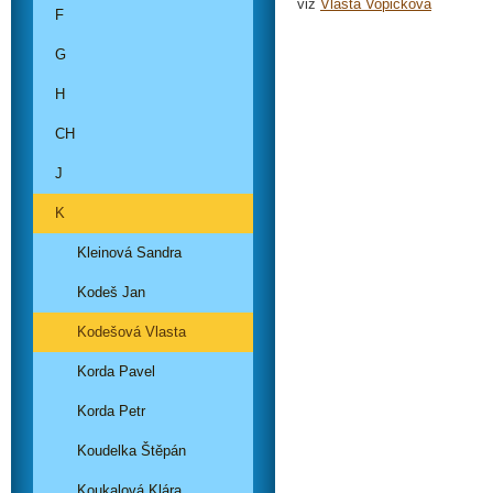
viz
Vlasta Vopičková
F
G
H
CH
J
K
Kleinová Sandra
Kodeš Jan
Kodešová Vlasta
Korda Pavel
Korda Petr
Koudelka Štěpán
Koukalová Klára