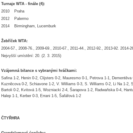
Turnaje WTA - finále (4):
2010 Praha
2012 Palermo
2014 Birmingham, Lucemburk
Žebříček WTA:
2004-57., 2008-76., 2009-69., 2010-67., 2011-44., 2012-92., 2013-92. 2014-2
Nejvyšší umístění: 20. (2. 3. 2015)
Vzájemná bilance s vybranými hráčkami:
Safina 1-2, Henin 0-2, Clijsters 0-2, Mauresmo 0-1, Petrova 1-1, Dementěva
Kuzněcova 0-2, Schiavone 1-2, V. Williams 0-3, S. Williams 0-2, Li Na 1-2, S
Bartoli 0-2, Kvitová 1-5, Wozniacki 2-4, Šarapova 1-2, Radwaňska 0-4, Hant
Halep 1-1, Kerber 0-3, Errani 1-5, Šafářová 1-2
ČTYŘHRA
Grandslamové úspěchy: