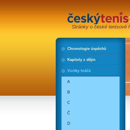
Stránky o české tenisové hi
Chronologie úspěchů
Kapitoly z dějin
Vizitky hráčů
A
B
C
Č
D