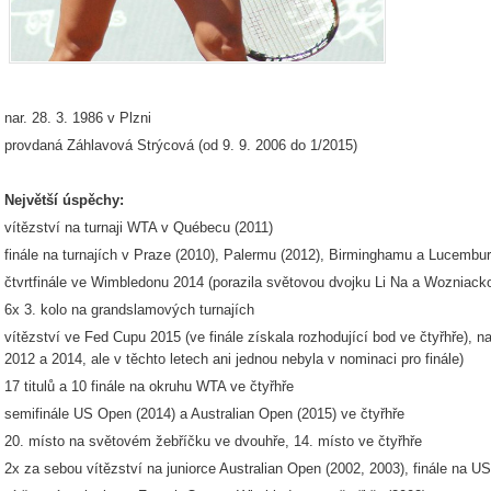
nar. 28. 3. 1986 v Plzni
provdaná Záhlavová Strýcová (od 9. 9. 2006 do 1/2015)
Největší úspěchy:
vítězství na turnaji WTA v Québecu (2011)
finále na turnajích v Praze (2010), Palermu (2012), Birminghamu a Lucembur
čtvrtfinále ve Wimbledonu 2014 (porazila světovou dvojku Li Na a Wozniack
6x 3. kolo na grandslamových turnajích
vítězství ve Fed Cupu 2015 (ve finále získala rozhodující bod ve čtyřhře), na
2012 a 2014, ale v těchto letech ani jednou nebyla v nominaci pro finále)
17 titulů a 10 finále na okruhu WTA ve čtyřhře
semifinále US Open (2014) a Australian Open (2015) ve čtyřhře
20. místo na světovém žebříčku ve dvouhře, 14. místo ve čtyřhře
2x za sebou vítězství na juniorce Australian Open (2002, 2003), finále na U