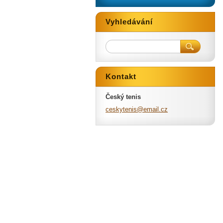
Vyhledávání
Kontakt
Český tenis
ceskyten
is@email
.cz