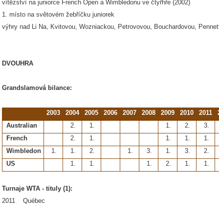
vítězství na juniorce French Open a Wimbledonu ve čtyřhře (2002)
1. místo na světovém žebříčku juniorek
výhry nad Li Na, Kvitovou, Wozniackou, Petrovovou, Bouchardovou, Pennet
DVOUHRA
Grandslamová bilance:
2003
2004
2005
2006
2007
2008
2009
2010
2011
Australian
2.
1.
1.
2.
3.
French
2.
1.
1.
1.
1.
Wimbledon
1.
1.
2.
1.
3.
1.
3.
2.
US
1.
1.
1.
2.
1.
1.
Turnaje WTA - tituly (1):
2011 Québec