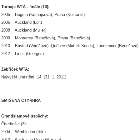
Turnaje WTA - finále (10):
2005 Bogota (Kurhajcová), Praha (Kostanič)
2006 Auckland (Loit)
2008 Auckland (Müller)
2009 Monterrey (Benešová), Praha (Benešová)
2010 Bastad (Voráčová), Québec (Mattek-Sands), Lucemburk (Benešová)
2012 Linec (Goerges)
Žebříček WTA:
Nejvyšší umístění: 14. (31. 1. 2011)
SMÍŠENÁ ČTYŘHRA
Grandslamové úspěchy:
Čtvrtfinále (3):
2004 Wimbledon (Rikl)
2010 Australian Open (Marach)