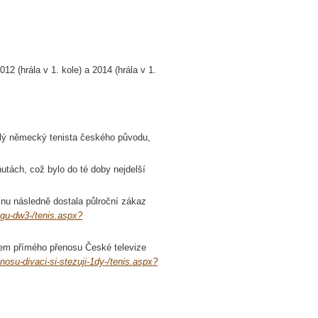
012 (hrála v 1. kole) a 2014 (hrála v 1.
alý německý tenista českého původu,
utách, což bylo do té doby nejdelší
minu následně dostala půlroční zákaz
ngu-dw3-/tenis.aspx?
ěhem přímého přenosu České televize
nosu-divaci-si-stezuji-1dy-/tenis.aspx?