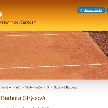
Úvodní stránka
storii i současnosti
českýtenis.info
>
Vizitky hráčů
>
S
>
Strýcová Barbora
Barbora Strýcová