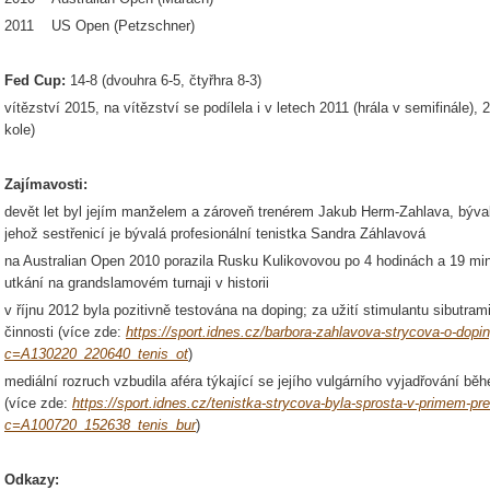
2011 US Open (Petzschner)
Fed Cup:
14-8 (dvouhra 6-5, čtyřhra 8-3)
vítězství 2015, na vítězství se podílela i v letech 2011 (hrála v semifinále), 2
kole)
Zajímavosti:
devět let byl jejím manželem a zároveň trenérem Jakub Herm-Zahlava, býv
jehož sestřenicí je bývalá profesionální tenistka Sandra Záhlavová
na Australian Open 2010 porazila Rusku Kulikovovou po 4 hodinách a 19 min
utkání na grandslamovém turnaji v historii
v říjnu 2012 byla pozitivně testována na doping; za užití stimulantu sibutra
činnosti (více zde:
https://sport.idnes.cz/barbora-zahlavova-strycova-o-dopi
c=A130220_220640_tenis_ot
)
mediální rozruch vzbudila aféra týkající se jejího vulgárního vyjadřování b
(více zde:
https://sport.idnes.cz/tenistka-strycova-byla-sprosta-v-primem-pre
c=A100720_152638_tenis_bur
)
Odkazy: