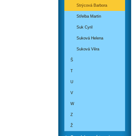
Strýcová Barbora
Střelba Martin
Suk Cyril
Suková Helena
Suková Věra
Š
T
U
V
W
Z
Ž