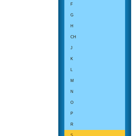
F
G
H
CH
J
K
L
M
N
O
P
R
S