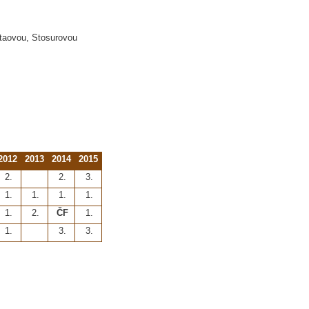
taovou, Stosurovou
2012
2013
2014
2015
2.
2.
3.
1.
1.
1.
1.
1.
2.
ČF
1.
1.
3.
3.