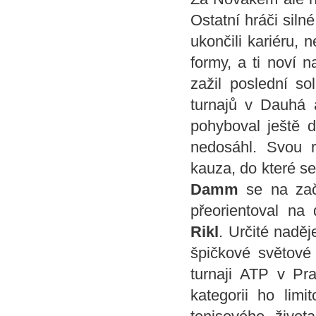
Ostatní hráči sil
ukončili kariéru,
formy, a ti noví 
zažil poslední so
turnajů v Dauhá 
pohyboval ještě d
nedosáhl. Svou r
kauza, do které se
Damm
se na zač
přeorientoval na
Rikl
. Určité nadě
špičkové světové
turnaji ATP v Pra
kategorii ho lim