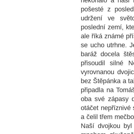
nekonalo a naši 
pošesté z posled
udržení ve svět
poslední zemí, kte
ale říká známé př
se ucho utrhne. J
baráž docela ště
přisoudil silné
vyrovnanou dvojic
bez Štěpánka a ta
připadla na Tomáš
oba své zápasy d
otáčet nepříznivé
a čelil třem mečbo
Naší dvojkou byl 