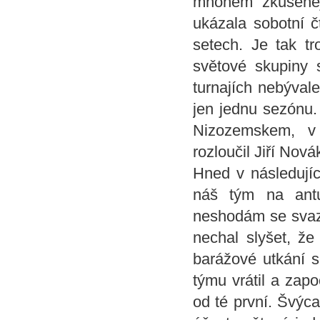
mnohem zkušeněj
ukázala sobotní č
setech. Je tak t
světové skupiny 
turnajích nebývale
jen jednu sezónu
Nizozemskem, v
rozloučil Jiří Nová
Hned v následují
náš tým na antu
neshodám se svaz
nechal slyšet, že
barážové utkání s
týmu vrátil a zapo
od té první. Švýc