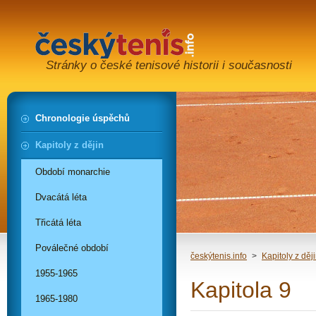
Stránky o české tenisové historii i současnosti
Chronologie úspěchů
Kapitoly z dějin
Období monarchie
Dvacátá léta
Třicátá léta
Poválečné období
českýtenis.info
>
Kapitoly z děj
1955-1965
Kapitola 9
1965-1980