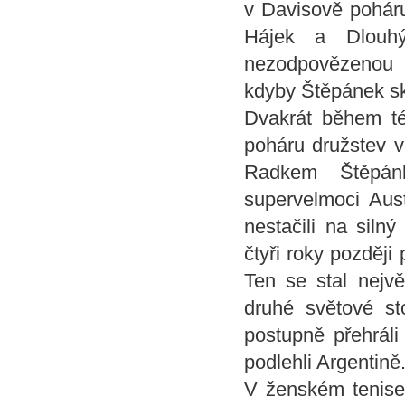
v Davisově poháru
Hájek a Dlouh
nezodpovězenou o
kdyby Štěpánek sk
Dvakrát během té
poháru družstev v
Radkem Štěpánk
supervelmoci Aust
nestačili na siln
čtyři roky pozděj
Ten se stal nejv
druhé světové st
postupně přehráli
podlehli Argentině
V ženském tenise 