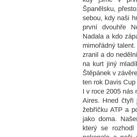
Španělsku, přesto
sebou, kdy naši hr
první dvouhře N
Nadala a kdo zápas
mimořádný talent. 
zranil a do neděln
na kurt jiný mlad
Štěpánek v závěre
ten rok Davis Cup 
I v roce 2005 nás
Aires. Hned čtyři 
žebříčku ATP a poc
jako doma. Naše
který se rozhodl 