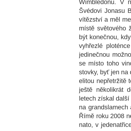
Wimbledonu. V něm
Švédovi Jonasu Bj
vítězství a měl me
místě světového ž
být konečnou, kdy
vyhřezlé ploténce
jedinečnou možno
se místo toho vin
stovky, byť jen na
elitou nepřetržitě
ještě několikrát 
letech získal další
na grandslamech a
Římě roku 2008 ne
nato, v jedenatřic