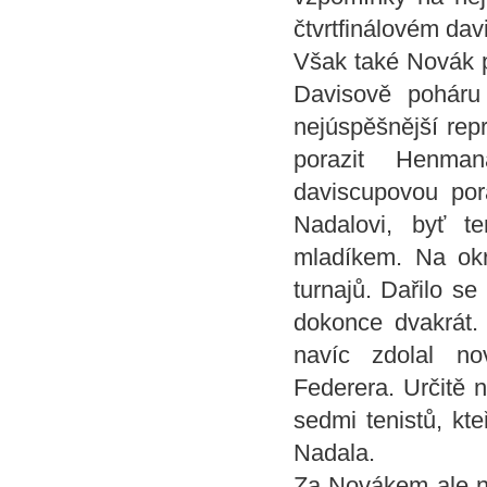
čtvrtfinálovém dav
Však také Novák pa
Davisově poháru
nejúspěšnější rep
porazit Henma
daviscupovou porá
Nadalovi, byť t
mladíkem. Na ok
turnajů. Dařilo s
dokonce dvakrát. 
navíc zdolal n
Federera. Určitě 
sedmi tenistů, kt
Nadala.
Za Novákem ale ně