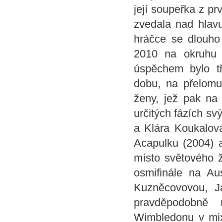
její soupeřka z pr
zvedala nad hlavu
hráčce se dlouho 
2010 na okruhu 
úspěchem bylo tř
dobu, na přelomu
ženy, jež pak na 
určitých fázích svý
a
Klára Koukalov
Acapulku (2004) 
místo světového ž
osmifinále na Au
Kuzněcovovou, J
pravděpodobně 
Wimbledonu v mix