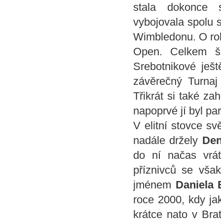
stala dokonce s
vybojovala spolu 
Wimbledonu. O rok 
Open. Celkem še
Srebotnikové ješ
závěrečný Turnaj 
Třikrát si také za
napoprvé jí byl p
V elitní stovce s
nadále držely
Den
do ní načas vrát
příznivců se vša
jménem
Daniela
roce 2000, kdy ja
krátce nato v Brat