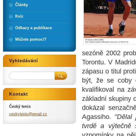
Články
Kvíz
Odkazy a publikace
Můžete pomoci?
sezóně 2002 probo
Vyhledávání
Torontu. V Madridu
zápasu o titul pr
být, že se coby 
kvalifikoval na z
Kontakt
základní skupiny 
dokázal senzačně
Český tenis
ceskyten
is@email
.cz
Agassiho.
"Dělal 
tvrdě a výtečně s
vzpomínky na ně