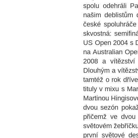
spolu odehráli 
našim deblistům 
české spoluhráče 
skvostná: semifi
US Open 2004 s Da
na Australian Op
2008 a vítězst
Dlouhým a vítězst
tamtéž o rok dřív
tituly v mixu s Ma
Martinou Hingisov
dvou sezón pokaž
přičemž ve dvou 
světovém žebříčku 
první světové des