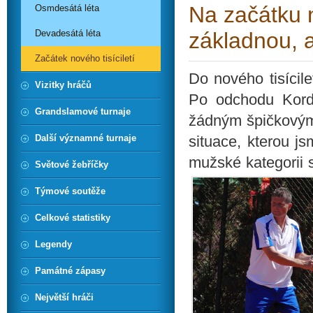
Na začátku n
Osmdesátá léta
Devadesátá léta
základnou, 
Začátek nového tisíciletí
Do nového tisícile
Vizitky hráčů
Po odchodu Kordy
Grandslamové turnaje
žádným špičkovým 
Další významné turnaje
situace, kterou j
mužské kategorii s
Světové žebříčky
Týmové soutěže
Celkové statistiky
Legendy
Památné zápasy
Největší hráči