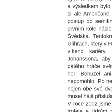
a výsledkem bylo d
si ale Američané 
postup do semifin
prvním kole násle
Švédska. Tentokr
Ulihrach, který v 
víkend kariéry
Johanssona, aby 
pátého hráče svě
her! Bohužel an
nepomohlo. Po nem
nejen obě své dvo
musel hájit přísluš
V roce 2002 jsme p
trofeje a lídrům