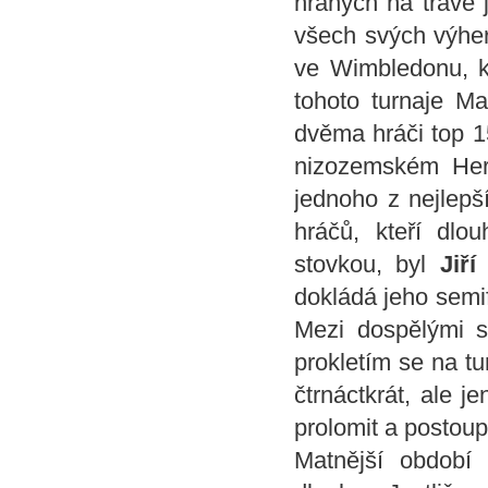
hraných na trávě j
všech svých výher
ve Wimbledonu, kd
tohoto turnaje Ma
dvěma hráči top 1
nizozemském Her
jednoho z nejlepš
hráčů, kteří dlo
stovkou, byl
Jiří
dokládá jeho semi
Mezi dospělými s
prokletím se na tu
čtrnáctkrát, ale 
prolomit a postoupi
Matnější období 