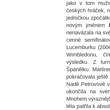
jako v tom mužs
českých hráček, n
jedničkou zpočát
novým jménem
nenavázala na své 
cenné semifinálo
Lucemburku (2006
Wimbledonu, čí
výsledku. Z tur
Španělku Martin
pokračovala ještě 
Nadě Petrovové v
ukončila na své
Mnohem výraznější
léta patřila k abs