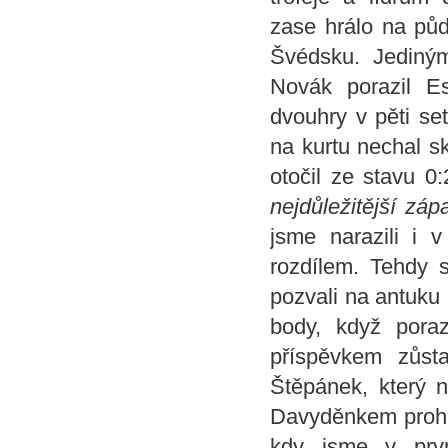
zase hrálo na půd
Švédsku. Jediným 
Novák porazil E
dvouhry v pěti set
na kurtu nechal s
otočil ze stavu 0
nejdůležitější záp
jsme narazili i 
rozdílem. Tehdy s
pozvali na antuku 
body, když pora
příspěvkem zůst
Štěpánek, který 
Davyděnkem prohrá
kdy jsme v prvn