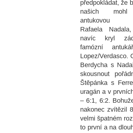
předpokládat, že 
našich mohl 
antukovou "
Rafaela Nadala,
navíc kryl zá
famózní antuk
Lopez/Verdasco. O
Berdycha s Nadal
skousnout pořád
Štěpánka s Ferre
uragán a v prvníc
– 6:1, 6:2. Bohuže
nakonec zvítězil 
velmi špatném roz
to první a na dlo