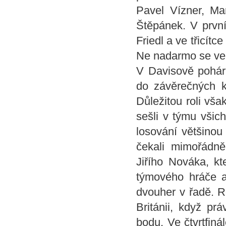
Pavel Vízner, M
Štěpánek. V první
Friedl a ve třicít
Ne nadarmo se ve 
V Davisově pohár
do závěrečných k
Důležitou roli vša
sešli v týmu všic
losování většinou
čekali mimořádně 
Jiřího Nováka, k
týmového hráče a
dvouher v řadě. R
Británii, když pr
bodu. Ve čtvrtfiná