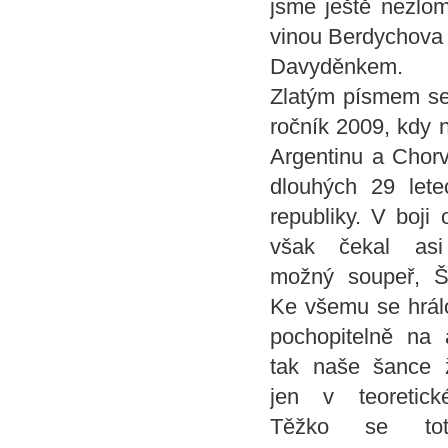
jsme ještě nezlom
vinou Berdychova z
Davyděnkem.
Zlatým písmem se 
ročník 2009, kdy n
Argentinu a Chorv
dlouhých 29 let
republiky.
V boji o
však čekal asi 
možný soupeř, Š
Ke všemu se hrál
pochopitelně na 
tak naše šance ž
jen v teoretick
Těžko se tot