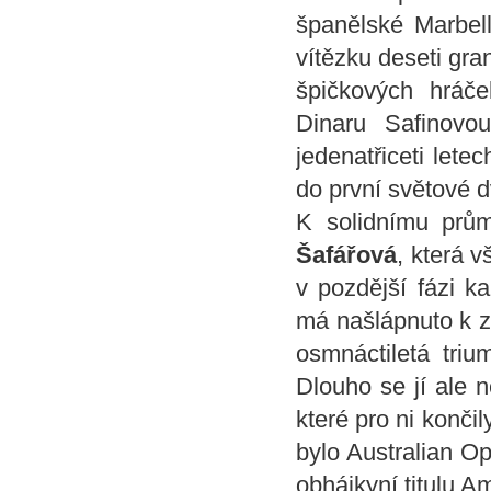
španělské Marbell
vítězku deseti gr
špičkových hráče
Dinaru Safinov
jedenatřiceti lete
do první světové d
K solidnímu prů
Šafářová
, která 
v pozdější fázi ka
má našlápnuto k za
osmnáctiletá triu
Dlouho se jí ale n
které pro ni konči
bylo Australian O
obhájkyní titulu A