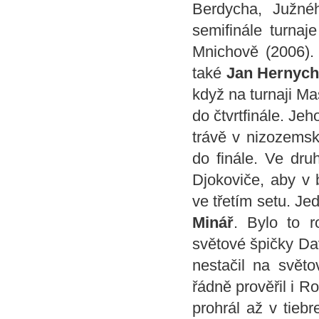
Berdycha, Južné
semifinále turnaj
Mnichově (2006). 
také
Jan Hernyc
když na turnaji Ma
do čtvrtfinále. Je
trávě v nizozems
do finále. Ve dru
Djokoviče, aby v b
ve třetím setu. Je
Minář
. Bylo to r
světové špičky Da
nestačil na světo
řádně prověřil i R
prohrál až v tieb