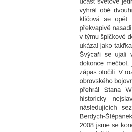
účast světové jed
vyhrál obě dvouhr
klíčová se opět 
překvapivě nasadi
v týmu špičkové d
ukázal jako takřka
Švýcaři se ujali 
dokonce mečbol, j
zápas otočili. V 
obrovského bojovn
přehrál Stana Wa
historicky nejs
následujících s
Berdych-Štěpánek
2008 jsme se koneč