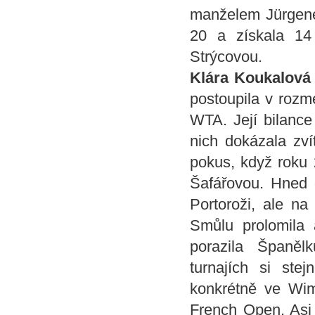
manželem Jürgene
20 a získala 14
Strýcovou.
Klára Koukalová
postoupila v rozme
WTA. Její bilance 
nich dokázala zvít
pokus, když roku 
Šafářovou. Hned o
Portoroži, ale na
Smůlu prolomila 
porazila Španě
turnajích si ste
konkrétně ve Wi
French Open. Asi n