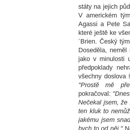
státy na jejich půd
V americkém týmu
Agassi a Pete Sam
které ještě ke vš
´Brien. Český tým
Doseděla, neměl 
jako v minulosti
předpoklady neh
všechny doslova š
"Prostě mě přeh
pokračoval:
"Dnes 
Nečekal jsem, že b
ten kluk to nemůž
jakému jsem snad 
bych to od něj."
No