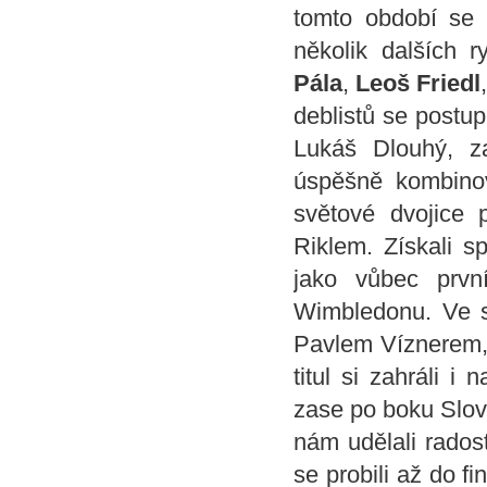
tomto období se d
několik dalších 
Pála
,
Leoš Friedl
deblistů se postu
Lukáš Dlouhý, z
úspěšně kombinov
světové dvojice p
Riklem. Získali s
jako vůbec první
Wimbledonu. Ve s
Pavlem Víznerem, 
titul si zahráli 
zase po boku Slov
nám udělali rados
se probili až do 