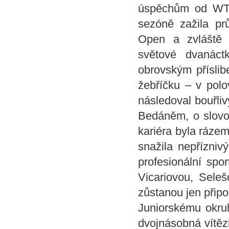
úspěchům od WTA 
sezóně zažila pr
Open a zvláště 
světové dvanác
obrovským příslib
žebříčku – v polo
následoval bouřli
Bedáněm, o slovo 
kariéra byla rázem
snažila nepřízniv
profesionální spo
Vicariovou, Sel
zůstanou jen přip
Juniorskému okru
dvojnásobná vítěz