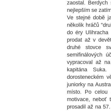
zaostal. Berdych 
nejlepším se zatí
Ve stejné době j
několik hráčů "dr
do éry Ulihracha
prodat až v devět
druhé stovce s
semifinálových 
vypracoval až na
kapitána Suka.
dorosteneckém 
juniorky na Austr
místo. Po celou 
motivace, neboť t
prosadil až na 57.