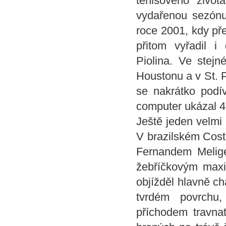
tenisového život
vydařenou sezónu
roce 2001, kdy pře
přitom vyřadil i
Piolina. Ve stejn
Houstonu a v St. P
se nakrátko podí
computer ukázal 4
Ještě jeden velmi 
V brazilském Cost
Fernandem Melige
žebříčkovým maxim
objížděl hlavně ch
tvrdém povrchu
příchodem travna