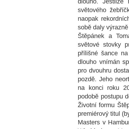
dlouho. Jestliže
světového žebříč
naopak rekordníc
sobě daly výrazně 
Štěpánek a Tom
světové stovky 
přílišné šance na
dlouho vnímán spí
pro dvouhru dosta
pozdě. Jeho neort
na konci roku 20
podobě postupu do 
Životní formu Ště
premiérový titul (
Masters v Hamburk