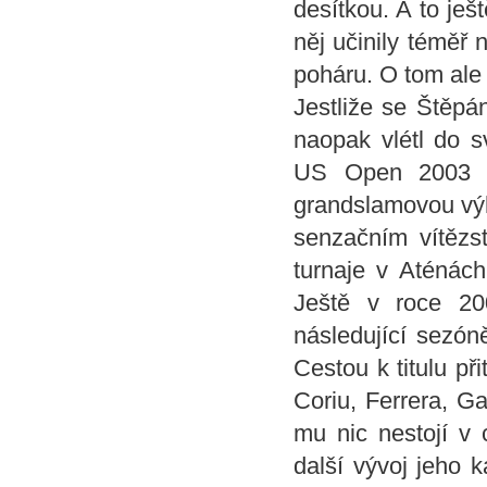
desítkou. A to ješ
něj učinily téměř 
poháru. O tom ale a
Jestliže se Štěpá
naopak vlétl do s
US Open 2003 si
grandslamovou výhr
senzačním vítězs
turnaje v Aténác
Ještě v roce 20
následující sezón
Cestou k titulu př
Coriu, Ferrera, Ga
mu nic nestojí v 
další vývoj jeho 