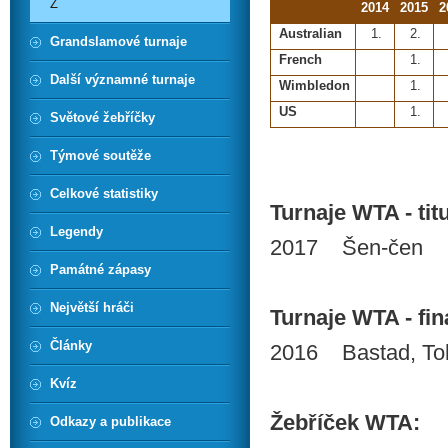
Ž
2014
2015
2
Australian
1.
2.
Grandslamové turnaje
French
1.
Další významné turnaje
Wimbledon
1.
US
1.
Světové žebříčky
Týmové soutěže
Celkové statistiky
Turnaje WTA - titu
Legendy
2017 Šen-čen
Památné zápasy
Největší hráči
Turnaje WTA - finá
Články
2016 Bastad, To
Kvíz
Žebříček WTA:
Odkazy a publikace