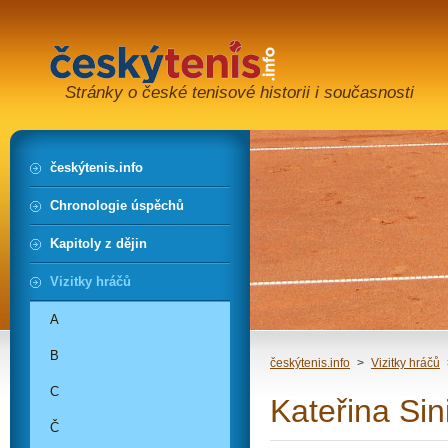
Stránky o české tenisové historii i současnosti
českýtenis.info
Chronologie úspěchů
Kapitoly z dějin
Vizitky hráčů
A
B
českýtenis.info
>
Vizitky hráčů
C
Kateřina Si
Č