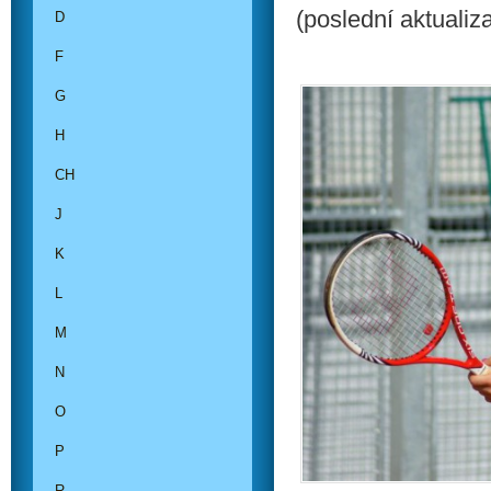
(poslední aktualiz
D
F
G
H
CH
J
K
L
M
N
O
P
R