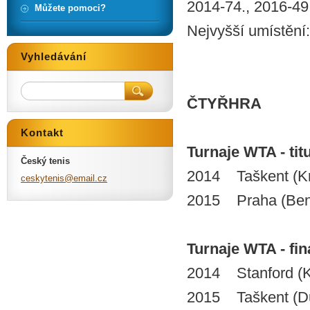
2014-74., 2016-49
Můžete pomoci?
Nejvyšší umístění:
Vyhledávání
ČTYŘHRA
Kontakt
Turnaje WTA - titu
Český tenis
2014 Taškent (Kr
ceskyten
is@email
.cz
2015 Praha (Ben
Turnaje WTA - finá
2014 Stanford (K
2015 Taškent (D