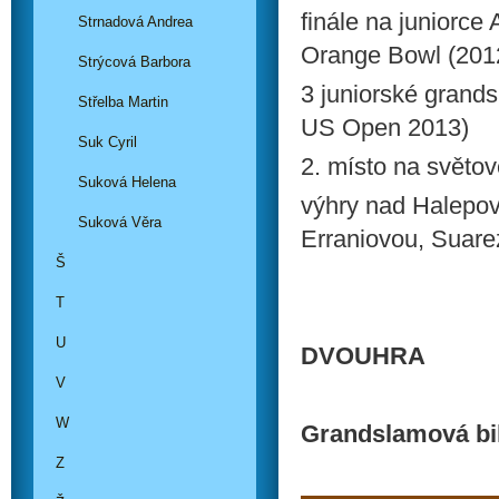
finále na juniorce 
Strnadová Andrea
Orange Bowl (201
Strýcová Barbora
3 juniorské grand
Střelba Martin
US Open 2013)
Suk Cyril
2. místo na světo
Suková Helena
výhry nad Halepov
Suková Věra
Erraniovou, Suar
Š
T
U
DVOUHRA
V
W
Grandslamová bi
Z