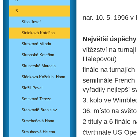
S
nar. 10. 5. 1996 v
Síba Josef
Siniaková Kateřina
Největší úspěchy
Skrbková Milada
vítězství na turn
Skronská Kateřina
Halepovou)
Skuherská Marcela
finále na turnajíc
Sládková-Koželuh. Hana
semifinále French
Složil Pavel
vyřadily nejlepší 
3. kolo ve Wimbl
Smitková Tereza
36. místo na světo
Stankovič Branislav
2 tituly a 6 finále
Strachoňová Hana
čtvrtfinále US Ope
Straubeová Helena