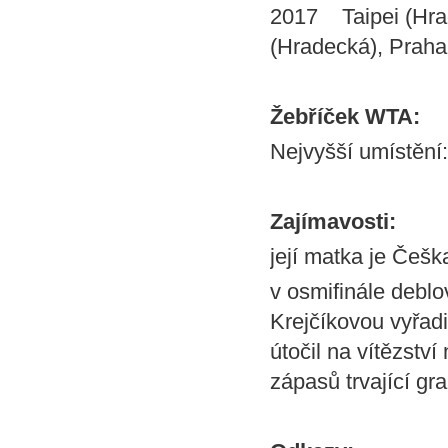
2017 Taipei (Hrad
(Hradecká), Praha
Žebříček WTA:
Nejvyšší umístění:
Zajímavosti:
její matka je Češk
v osmifinále debl
Krejčíkovou vyřadi
útočil na vítězstv
zápasů trvající g