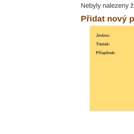
Nebyly nalezeny ž
Přidat nový 
Jméno:
Titulek:
Příspěvek: