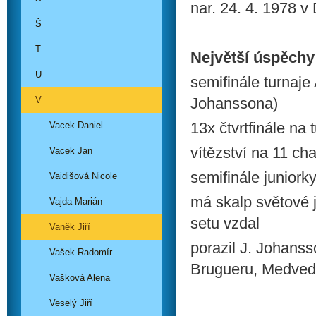
nar. 24. 4. 1978 v
Š
T
Největší úspěchy
U
semifinále turnaje
V
Johanssona)
13x čtvrtfinále na 
Vacek Daniel
vítězství na 11 ch
Vacek Jan
semifinále junior
Vaidišová Nicole
má skalp světové 
Vajda Marián
setu vzdal
Vaněk Jiří
porazil J. Johanss
Vašek Radomír
Brugueru, Medvedě
Vašková Alena
Veselý Jiří