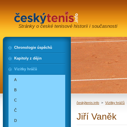
Stránky o české tenisové historii i současnosti
Chronologie úspěchů
Kapitoly z dějin
Vizitky hráčů
A
B
C
českýtenis.info
>
Vizitky hráčů
Č
Jiří Vaněk
D