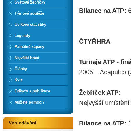
Světové žebříčky
Bilance na ATP:
6
Týmové soutěže
Celkové statistiky
Legendy
ČTYŘHRA
Památné zápasy
Největší hráči
Turnaje ATP - finá
Články
2005 Acapulco (
Kvíz
Odkazy a publikace
Žebříček ATP:
Nejvyšší umístění:
Můžete pomoci?
Bilance na ATP:
1
Vyhledávání