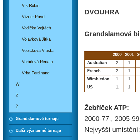
Vik Robin
DVOUHRA
Vízner Pavel
Vodička Vojtěch
Grandslamová bi
Volavková Jitka
Vopičková Vlasta
2000
2001
2
Voráčová Renata
Australian
2.
1.
French
2.
1.
Vrba Ferdinand
Wimbledon
1.
1.
W
US
1.
1.
Z
Žebříček ATP:
Ž
2000-77., 2005-99
Grandslamové turnaje
Nejvyšší umístění:
Další významné turnaje