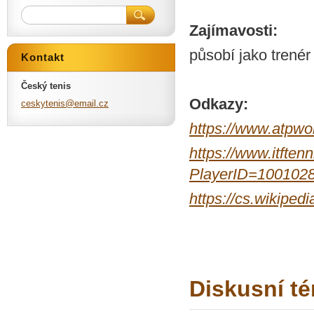
Zajímavosti:
působí jako trenér
Kontakt
Český tenis
Odkazy:
ceskyten
is@email
.cz
https://www.atpwor
https://www.itftenn
PlayerID=100102
https://cs.wiki
Diskusní té