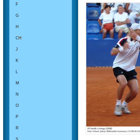
F
G
H
CH
J
K
L
M
N
O
P
R
S