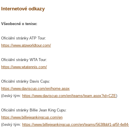
Internetové odkazy
Všeobecné o tenise:
Oficiální stránky ATP Tour:
https://www.atpworldtour.com/
Oficiální stránky WTA Tour:
https://www.wtatennis.com/
Oficiální stránky Davis Cupu:
https://www.daviscup.com/en/home.aspx
(český tým:
https://www.daviscup.com/en/teams/team.aspx?id=CZE
)
Oficiální stránky Billie Jean King Cupu:
https://www.billiejeankingcup.com/en
(český tým:
https://www.billiejeankingcup.com/en/teams/5638bbf1-af5f-4e84