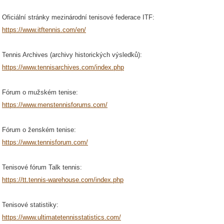
Oficiální stránky mezinárodní tenisové federace ITF:
https://www.itftennis.com/en/
Tennis Archives (archivy historických výsledků):
https://www.tennisarchives.com/index.php
Fórum o mužském tenise:
https://www.menstennisforums.com/
Fórum o ženském tenise:
https://www.tennisforum.com/
Tenisové fórum Talk tennis:
https://tt.tennis-warehouse.com/index.php
Tenisové statistiky:
https://www.ultimatetennisstatistics.com/