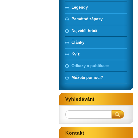
Legendy
Památné zápasy
Největší hráči
Články
Kvíz
Odkazy a publikace
Můžete pomoci?
Vyhledávání
Kontakt