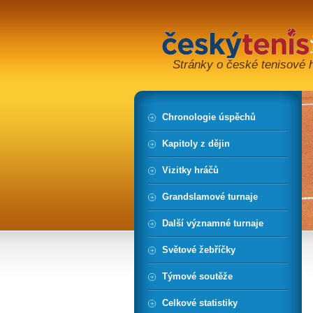
Stránky o české tenisové hi
Chronologie úspěchů
Kapitoly z dějin
Vizitky hráčů
Grandslamové turnaje
Další významné turnaje
Světové žebříčky
Týmové soutěže
Celkové statistiky