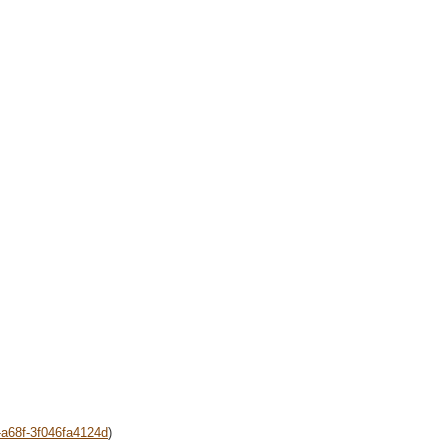
-a68f-3f046fa4124d
)