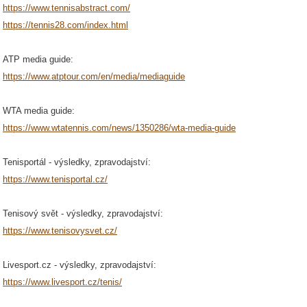
https://www.tennisabstract.com/
https://tennis28.com/index.html
ATP media guide:
https://www.atptour.com/en/media/mediaguide
WTA media guide:
https://www.wtatennis.com/news/1350286/wta-media-guide
Tenisportál - výsledky, zpravodajství:
https://www.tenisportal.cz/
Tenisový svět - výsledky, zpravodajství:
https://www.tenisovysvet.cz/
Livesport.cz - výsledky, zpravodajství:
https://www.livesport.cz/tenis/