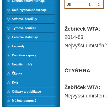
Grandslamové turnaje
US
1.
2.
Další významné turnaje
Světové žebříčky
Žebříček WTA:
Týmové soutěže
2014-83.
Celkové statistiky
Nejvyšší umístění:
Legendy
Památné zápasy
Největší hráči
ČTYŘHRA
Články
Kvíz
Žebříček WTA:
Odkazy a publikace
Nejvyšší umístění:
Můžete pomoci?