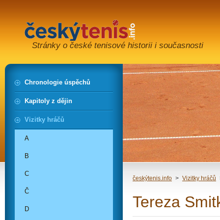
Stránky o české tenisové historii i současnosti
Chronologie úspěchů
Kapitoly z dějin
Vizitky hráčů
A
B
C
českýtenis.info
>
Vizitky hráčů
Č
Tereza Smit
D