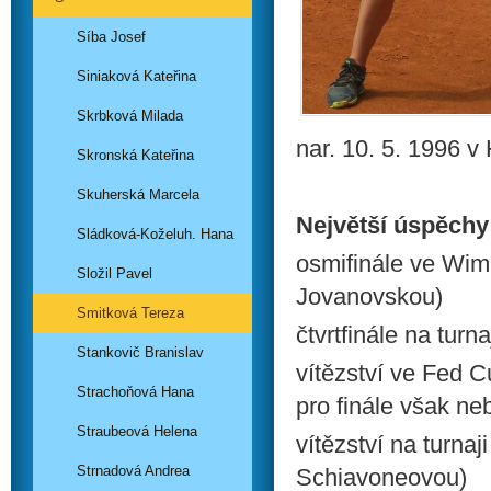
Síba Josef
Siniaková Kateřina
Skrbková Milada
nar. 10. 5. 1996 v
Skronská Kateřina
Skuherská Marcela
Největší úspěchy
Sládková-Koželuh. Hana
osmifinále ve Wi
Složil Pavel
Jovanovskou)
Smitková Tereza
čtvrtfinále na tur
Stankovič Branislav
vítězství ve Fed C
Strachoňová Hana
pro finále však ne
Straubeová Helena
vítězství na turna
Strnadová Andrea
Schiavoneovou)