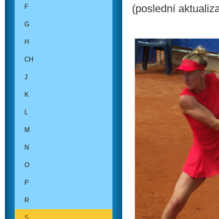
(poslední aktualiz
F
G
H
CH
J
K
L
M
N
O
P
R
S