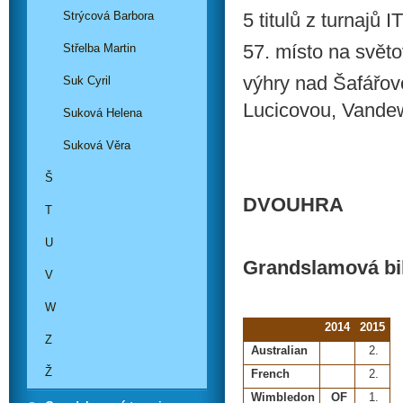
Strýcová Barbora
5 titulů z turnajů 
57. místo na svět
Střelba Martin
výhry nad Šafářov
Suk Cyril
Lucicovou, Vande
Suková Helena
Suková Věra
Š
DVOUHRA
T
U
Grandslamová bi
V
W
2014
2015
Z
Australian
2.
Ž
French
2.
Wimbledon
OF
1.