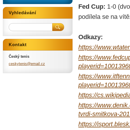
Fed Cup:
1-0 (dv
Vyhledávání
podílela se na vítě
Odkazy:
Kontakt
https://www.wtate
https://www.fedcup
Český tenis
ceskyten
is@email
.cz
playerid=1001396
https://www.itftenn
playerid=1001396
https://cs.wikipe
https://www.denik.
tvrdi-smitkova-20
https://isport.ble