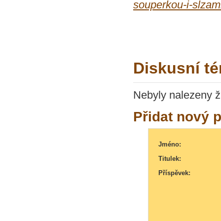
souperkou-i-slzam
Diskusní t
Nebyly nalezeny ž
Přidat nový 
Jméno:
Titulek:
Příspěvek: