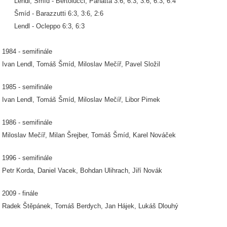
Lendl, Šmíd - Bertolucci, Panatta 3:6, 6:3, 3:6, 6:3, 6:4
Šmíd - Barazzutti 6:3, 3:6, 2:6
Lendl - Ocleppo 6:3, 6:3
1984 - semifinále
Ivan Lendl, Tomáš Šmíd, Miloslav Mečíř, Pavel Složil
1985 - semifinále
Ivan Lendl, Tomáš Šmíd, Miloslav Mečíř, Libor Pimek
1986 - semifinále
Miloslav Mečíř, Milan Šrejber, Tomáš Šmíd, Karel Nováček
1996 - semifinále
Petr Korda, Daniel Vacek, Bohdan Ulihrach, Jiří Novák
2009 - finále
Radek Štěpánek, Tomáš Berdych, Jan Hájek, Lukáš Dlouhý