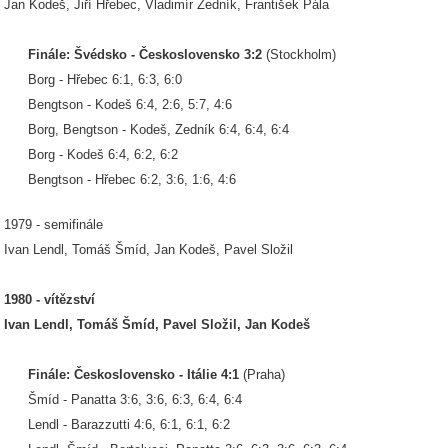
Jan Kodeš, Jiří Hřebec, Vladimír Zedník, František Pála
Finále: Švédsko - Československo 3:2
(Stockholm)
Borg - Hřebec 6:1, 6:3, 6:0
Bengtson - Kodeš 6:4, 2:6, 5:7, 4:6
Borg, Bengtson - Kodeš, Zedník 6:4, 6:4, 6:4
Borg - Kodeš 6:4, 6:2, 6:2
Bengtson - Hřebec 6:2, 3:6, 1:6, 4:6
1979 - semifinále
Ivan Lendl, Tomáš Šmíd, Jan Kodeš, Pavel Složil
1980 - vítězství
Ivan Lendl, Tomáš Šmíd, Pavel Složil, Jan Kodeš
Finále: Československo - Itálie 4:1
(Praha)
Šmíd - Panatta 3:6, 3:6, 6:3, 6:4, 6:4
Lendl - Barazzutti 4:6, 6:1, 6:1, 6:2