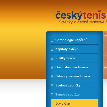
Stránky o české tenisové hi
Chronologie úspěchů
Kapitoly z dějin
Vizitky hráčů
Grandslamové turnaje
Další významné turnaje
Světové žebříčky
Týmové soutěže
Davis Cup