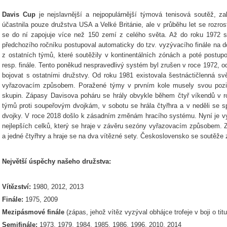
Davis Cup
je nejslavnější a nejpopulárnější týmová tenisová soutěž, za
účastnila pouze družstva USA a Velké Británie, ale v průběhu let se rozro
se do ní zapojuje více než 150 zemí z celého světa. Až do roku 1972 
předchozího ročníku postupoval automaticky do tzv. vyzývacího finále na 
z ostatních týmů, které soutěžily v kontinentálních zónách a poté postu
resp. finále. Tento poněkud nespravedlivý systém byl zrušen v roce 1972, od
bojovat s ostatními družstvy. Od roku 1981 existovala šestnáctičlenná sv
vyřazovacím způsobem. Poražené týmy v prvním kole musely svou pozic
skupin. Zápasy Davisova poháru se hrály obvykle během čtyř víkendů v r
týmů proti soupeřovým dvojkám, v sobotu se hrála čtyřhra a v neděli se 
dvojky. V roce 2018 došlo k zásadním změnám hracího systému. Nyní je vy
nejlepších celků, který se hraje v závěru sezóny vyřazovacím způsobem. Z
a jedné čtyřhry a hraje se na dva vítězné sety. Československo se soutěže
Největší úspěchy našeho družstva:
Vítězství:
1980, 2012, 2013
Finále:
1975, 2009
Mezipásmové finále
(zápas, jehož vítěz vyzýval obhájce trofeje v boji o tit
Semifinále:
1973, 1979, 1984, 1985, 1986, 1996, 2010, 2014