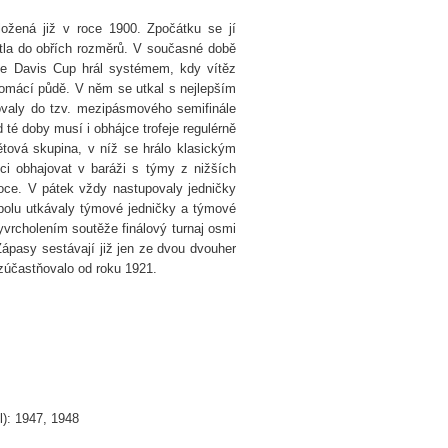
ložená již v roce 1900. Zpočátku se jí
stla do obřích rozměrů. V současné době
se Davis Cup hrál systémem, kdy vítěz
domácí půdě. V něm se utkal s nejlepším
povaly do tzv. mezipásmového semifinále
 té doby musí i obhájce trofeje regulérně
ětová skupina, v níž se hrálo klasickým
i obhajovat v baráži s týmy z nižších
oce. V pátek vždy nastupovaly jedničky
spolu utkávaly týmové jedničky a týmové
vrcholením soutěže finálový turnaj osmi
ápasy sestávají již jen ze dvou dvouher
 zúčastňovalo od roku 1921.
ul): 1947, 1948