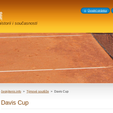
Úvodní stránka
storii i současnosti
českýtenis.info
>
Týmové soutěže
>
Davis Cup
Davis Cup