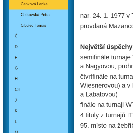
Cenková Lenka
nar. 24. 1. 1977 v 
Cetkovská Petra
provdaná Mazanc
Cibulec Tomáš
Č
Největší úspěchy
D
semifinále turnaj
F
a Nagyovou, prohr
G
čtvrtfinále na tur
H
Wiesnerovou) a v 
CH
a Labatovou)
J
finále na turnaji 
K
4 tituly z turnajů 
L
95. místo na žebř
M