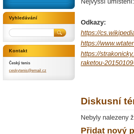
Nejvyšší umístění:
Vyhledávání
Odkazy:
https://cs.wikip
https://www.wtate
Kontakt
https://strakonick
raketou-20150109-
Český tenis
ceskyten
is@email
.cz
Diskusní t
Nebyly nalezeny ž
Přidat nový 