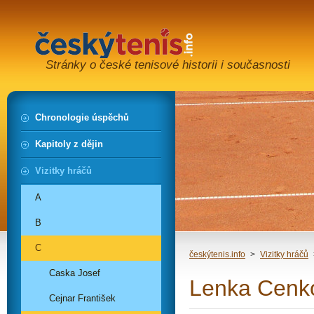
Stránky o české tenisové historii i současnosti
Chronologie úspěchů
Kapitoly z dějin
Vizitky hráčů
A
B
C
českýtenis.info
>
Vizitky hráčů
Caska Josef
Lenka Cenk
Cejnar František