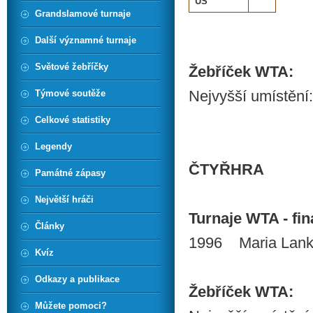
US
Grandslamové turnaje
Další významné turnaje
Světové žebříčky
Žebříček WTA:
Nejvyšší umístění:
Týmové soutěže
Celkové statistiky
Legendy
ČTYŘHRA
Památné zápasy
Největší hráči
Turnaje WTA - finá
Články
1996 Maria Lanko
Kvíz
Odkazy a publikace
Žebříček WTA:
Můžete pomoci?