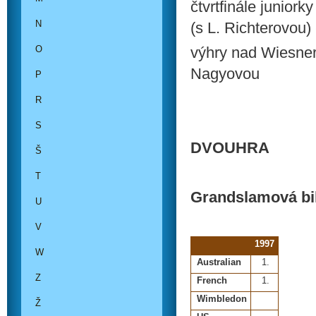
čtvrtfinále junior
N
(s L. Richterovou)
O
výhry nad Wiesner
Nagyovou
P
R
S
DVOUHRA
Š
T
Grandslamová bi
U
V
1997
W
Australian
1.
Z
French
1.
Wimbledon
Ž