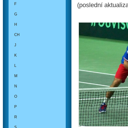
(poslední aktualiz
F
G
H
CH
J
K
L
M
N
O
P
R
S