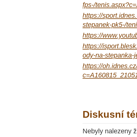
fps-/tenis.aspx?
https://sport.idnes
stepanek-pk5-/te
https://www.you
https://isport.bles
ody-na-stepanka-j
https://oh.idnes.c
c=A160815_210511
Diskusní t
Nebyly nalezeny ž