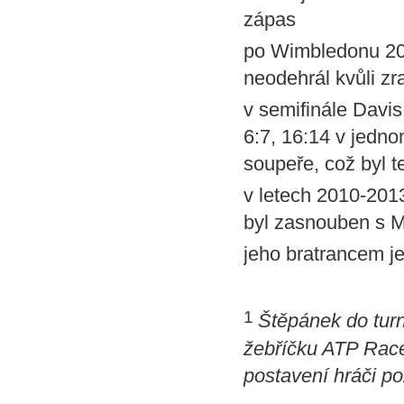
zápas
po Wimbledonu 20
neodehrál kvůli zr
v semifinále Davis
6:7, 16:14 v jedn
soupeře, což byl t
v letech 2010-2013
byl zasnouben s M
jeho bratrancem j
1
Štěpánek do turn
žebříčku ATP Race 
postavení hráči po