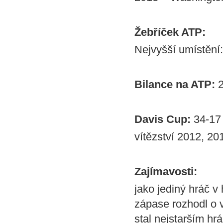
Žebříček ATP:
Nejvyšší umístění:
Bilance na ATP:
2
Davis Cup:
34-17 
vítězství 2012, 20
Zajímavosti:
jako jediný hráč v
zápase rozhodl o v
stal nejstarším hr