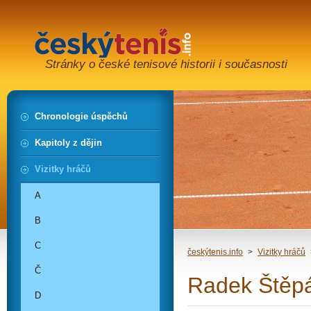
Stránky o české tenisové historii i současnosti
Chronologie úspěchů
Kapitoly z dějin
Vizitky hráčů
A
B
C
českýtenis.info
>
Vizitky hráčů
Č
Radek Štěp
D