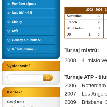
Památné zápasy
2002
2003
2
Největší hráči
Australian
3.
Články
French
2.
Wimbledon
3.
3.
Kvíz
US
1.
3.
Odkazy a publikace
Můžete pomoci?
Turnaj mistrů:
2008 4. místo ve
Vyhledávání
Turnaje ATP - titul
2006 Rotterdam
Kontakt
2007 Los Angel
2009 Brisbane, 
Český tenis