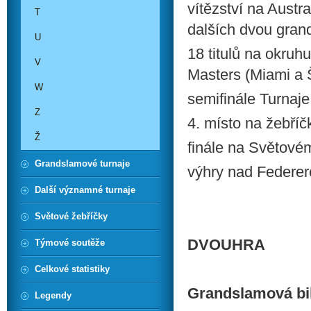
vítězství na Aust
T
dalších dvou grand
U
18 titulů na okruhu
V
Masters (Miami a 
W
semifinále Turnaje
Z
4. místo na žebříč
Ž
finále na Světové
Grandslamové turnaje
výhry nad Federe
Další významné turnaje
Světové žebříčky
DVOUHRA
Týmové soutěže
Celkové statistiky
Grandslamová bi
Legendy