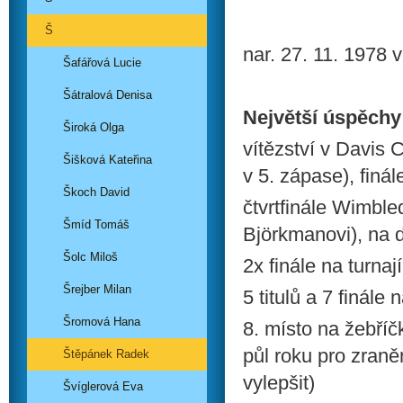
Š
nar. 27. 11. 1978 
Šafářová Lucie
Šátralová Denisa
Největší úspěchy
Široká Olga
vítězství v Davis
Šišková Kateřina
v 5. zápase), finá
Škoch David
čtvrtfinále Wimbl
Šmíd Tomáš
Björkmanovi), na d
Šolc Miloš
2x finále na turna
Šrejber Milan
5 titulů a 7 finál
Šromová Hana
8. místo na žebří
půl roku pro zran
Štěpánek Radek
vylepšit)
Švíglerová Eva