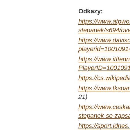
Odkazy:
https://www.atpwo
stepanek/s694/ov
https://www.davisc
playerid=1001091
https://www.itftenn
PlayerID=100109
https://cs.wiki
https://www.tkspar
21)
https://www.ceska
stepanek-se-zapsal
https://sport.idne