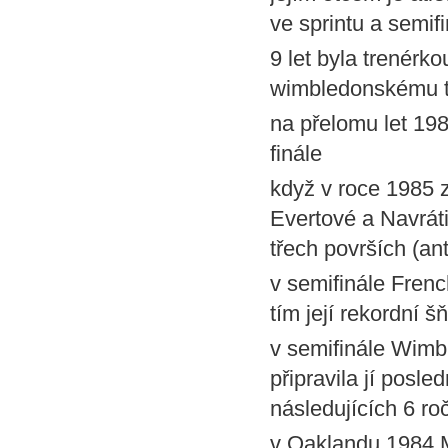
ve sprintu a semif
9 let byla trenérk
wimbledonskému t
na přelomu let 19
finále
když v roce 1985 z
Evertové a Navrát
třech površích (ant
v semifinále Fren
tím její rekordní 
v semifinále Wimb
připravila jí posl
následujících 6 roč
v Oaklandu 1984 Ma