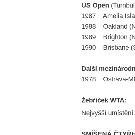
US Open
(Turnbul
1987 Amelia Islan
1988 Oakland (N
1989 Brighton (N
1990 Brisbane (Sh
Další mezinárodní 
1978 Ostrava-MM
Žebříček WTA:
Nejvyšší umístění:
SMÍŠENÁ ČTYŘ