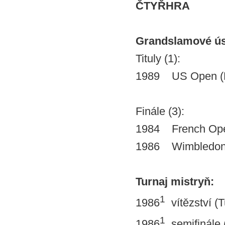
ČTYŘHRA
Grandslamové ú
Tituly (1):
1989 US Open (N
Finále (3):
1984 French Ope
1986 Wimbledon (
Turnaj mistryň:
1
1986
vítězství (T
1
1986
semifinále (