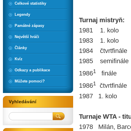
Celkové statistiky
Legendy
Turnaj mistryň:
Památné zápasy
1981 1. kolo
Největší hráči
1983 1. kolo
Články
1984 čtvrtfinále
Kvíz
1985 semifinále
Odkazy a publikace
1
1986
finále
Můžete pomoci?
1
1986
čtvrtfinále
1987 1. kolo
Vyhledávání
Turnaje WTA - titu
1978 Milán, Barc