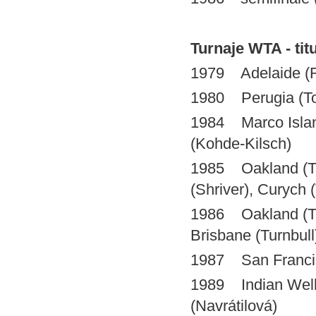
Turnaje WTA - titu
1979 Adelaide (R
1980 Perugia (Tom
1984 Marco Island
(Kohde-Kilsch)
1985 Oakland (Turn
(Shriver), Curych 
1986 Oakland (Tu
Brisbane (Turnbull
1987 San Francis
1989 Indian Wells
(Navrátilová)