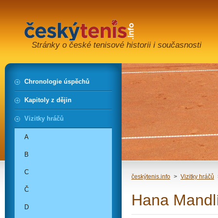
Stránky o české tenisové historii i současnosti
Chronologie úspěchů
Kapitoly z dějin
Vizitky hráčů
A
B
C
českýtenis.info
>
Vizitky hráčů
Č
Hana Mandl
D