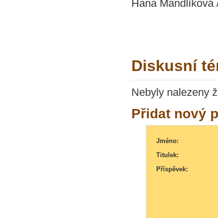
Hana Mandlíková /
Diskusní t
Nebyly nalezeny ž
Přidat nový 
Jméno:
Titulek:
Příspěvek: