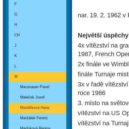
F
nar. 19. 2. 1962 v
G
H
Největší úspěchy
CH
4x vítězství na gr
J
1987, French Ope
K
2x finále ve Wimb
L
finále Turnaje mis
M
3x v řadě vítězstv
Macenauer Pavel
roce 1986
Maleček Josef
3. místo na světov
Mandlíková Hana
vítězství na US Op
Maršálek Ferenc
vítězství na Turnaj
Maršíková Regina