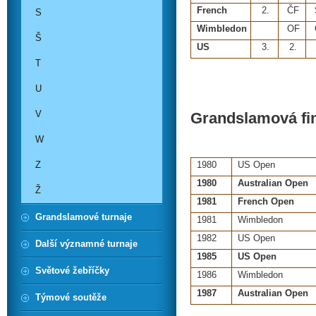
French
2.
ČF
S
Wimbledon
OF
Š
US
3.
2.
T
U
V
Grandslamová finá
W
Z
1980
US Open
1980
Australian Open
Ž
1981
French Open
Grandslamové turnaje
1981
Wimbledon
1982
US Open
Další významné turnaje
1985
US Open
Světové žebříčky
1986
Wimbledon
1987
Australian Open
Týmové soutěže