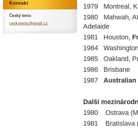
Kontakt
1979 Montreal, Ki
1980 Mahwah, Atl
Český tenis
ceskyten
is@email
.cz
Adelaide
1981 Houston,
F
1984 Washington,
1985 Oakland, Pr
1986 Brisbane
1987
Australian
Další mezinárodní 
1980 Ostrava (M
1981 Bratislava 