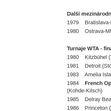
Další mezinárodní 
1979 Bratislava
1980 Ostrava-MM
Turnaje WTA - finá
1980 Kitzbühel (
1981 Detroit (St
1983 Amelia Islan
1984
French O
(Kohde-Kilsch)
1985 Delray Beac
1986 Princeton (S