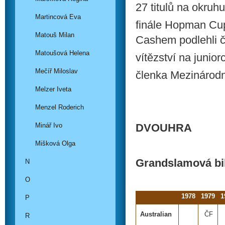
27 titulů na okruh
Martincová Eva
finále Hopman Cupu
Matouš Milan
Cashem podlehli č
Matoušová Helena
vítězství na junio
Mečíř Miloslav
členka Mezinárodn
Melzer Iveta
Menzel Roderich
Minář Ivo
DVOUHRA
Mišková Olga
Grandslamová bi
N
O
1978
1979
1
P
Australian
ČF
R