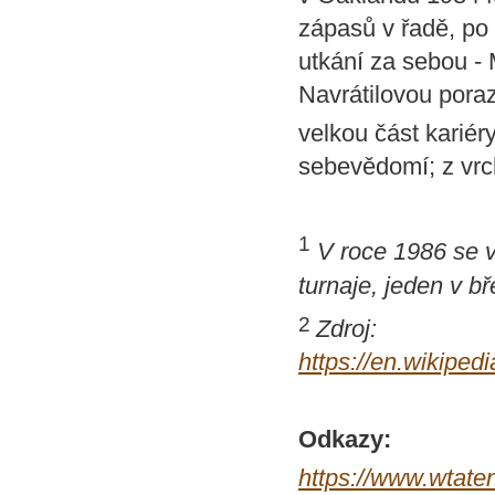
zápasů v řadě, po 
utkání za sebou - 
Navrátilovou poraz
velkou část kariér
sebevědomí; z vrc
1
V roce 1986 se 
turnaje, jeden v b
2
Zdroj:
https://en.wiki
Odkazy:
https://www.wtate