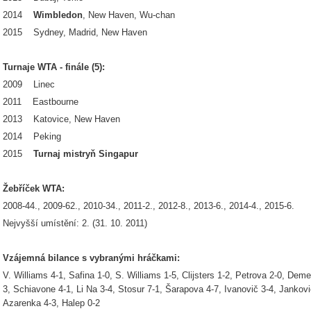
2014
Wimbledon
, New Haven, Wu-chan
2015 Sydney, Madrid, New Haven
Turnaje WTA - finále (5):
2009 Linec
2011 Eastbourne
2013 Katovice, New Haven
2014 Peking
2015
Turnaj mistryň Singapur
Žebříček WTA:
2008-44., 2009-62., 2010-34., 2011-2., 2012-8., 2013-6., 2014-4., 2015-6.
Nejvyšší umístění: 2. (31. 10. 2011)
Vzájemná bilance s vybranými hráčkami:
V. Williams 4-1, Safina 1-0, S. Williams 1-5, Clijsters 1-2, Petrova 2-0, De
3, Schiavone 4-1, Li Na 3-4, Stosur 7-1, Šarapova 4-7, Ivanovič 3-4, Jankov
Azarenka 4-3, Halep 0-2