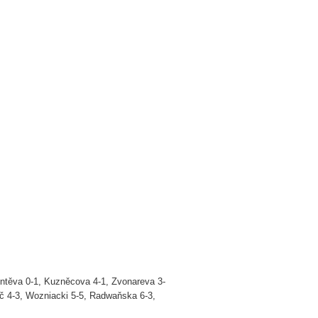
mentěva 0-1, Kuzněcova 4-1, Zvonareva 3-
ič 4-3, Wozniacki 5-5, Radwaňska 6-3,