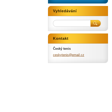
Vyhledávání
Kontakt
Český tenis
ceskyten
is@email
.cz