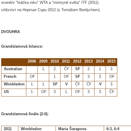
ocenění "hráčka roku" WTA a "mistryně světa" ITF (2011)
vítězství na Hopman Cupu 2012 (s Tomášem Berdychem)
DVOUHRA
Grandslamová bilance:
2008
2009
2010
2011
2012
2013
2014
2015
Australian
1.
2.
ČF
SF
2.
1.
3.
French
OF
1.
OF
SF
3.
3.
OF
Wimbledon
1.
1.
SF
V
ČF
ČF
V
3.
US
1.
OF
3.
1.
OF
3.
3.
ČF
Grandslamová finále (2-0):
2011
Wimbledon
Maria Šarapova
6:3, 6:4