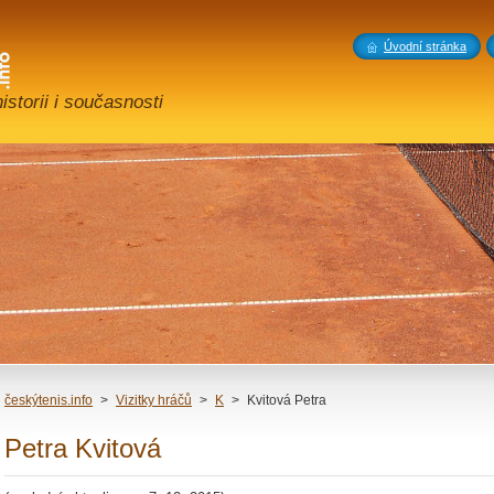
Úvodní stránka
storii i současnosti
českýtenis.info
>
Vizitky hráčů
>
K
>
Kvitová Petra
Petra Kvitová