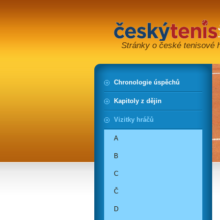
Stránky o české tenisové hi
Chronologie úspěchů
Kapitoly z dějin
Vizitky hráčů
A
B
C
Č
D