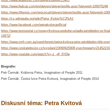
https://www.wtatennis.com/players/player/13403
https://www.fedcup.com/en/players/player/profile.aspx?playerid=100075246
https://www.itftennis.com/procircuit/players/player/profile.aspx?playerid=10
https://cs.wikipedia.org/wiki/Petra_Kvitov%C3%A1
https://www.facebook.com/petrakvitovaofficial
https://www.tenisportal.cz/zpravy/kvitova-podruhe-ovladla-wimbledon-ve-fi
14572/
https://www.smh.com.au/sport/tennis/petra-kvitova-wins-wimbledon-title-ov
https://www.ceskatelevize.cz/ivysilani/10090925908-vsechnoparty/2145221
https://www.youtube.com/watch?v=-z_-4I_5YDw
Biografie:
Petr Čermák: Královna Petra, Imagination of People 2011
Petr Čermák: Česká lvice Petra Kvitová, Imagination of People 2014
Diskusní téma: Petra Kvitová