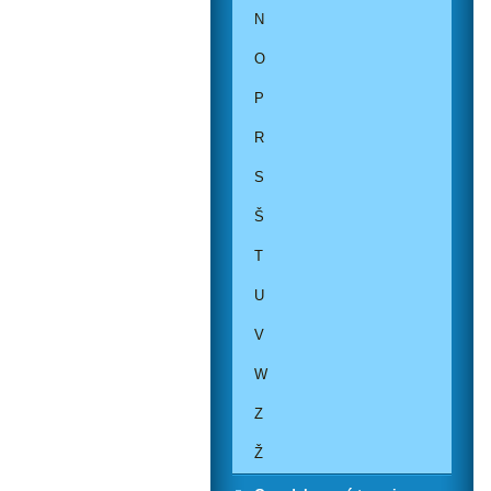
N
O
P
R
S
Š
T
U
V
W
Z
Ž