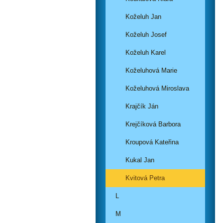
Koželuh Jan
Koželuh Josef
Koželuh Karel
Koželuhová Marie
Koželuhová Miroslava
Krajčík Ján
Krejčíková Barbora
Kroupová Kateřina
Kukal Jan
Kvitová Petra
L
M