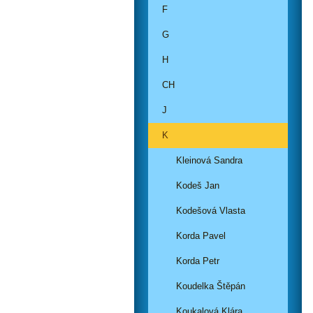
F
G
H
CH
J
K
Kleinová Sandra
Kodeš Jan
Kodešová Vlasta
Korda Pavel
Korda Petr
Koudelka Štěpán
Koukalová Klára