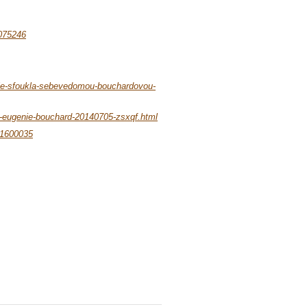
0075246
nale-sfoukla-sebevedomou-bouchardovou-
er-eugenie-bouchard-20140705-zsxqf.html
61600035