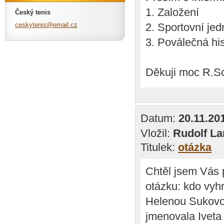
1. Založení
Český tenis
ceskyten
is@email
.cz
2. Sportovní je
3. Poválečná his
Děkuji moc R.S
Datum:
20.11.20
Vložil:
Rudolf L
Titulek:
otázka
Chtěl jsem Vás 
otázku: kdo vyhr
Helenou Sukovo
jmenovala Iveta 