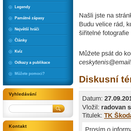
Legendy
Našli jste na str
Památné zápasy
Budu velice rád, 
Největší hráči
šiřitelné fotografie
Články
Kvíz
Můžete psát do k
ceskytenis@email
Odkazy a publikace
Můžete pomoci?
Diskusní t
Vyhledávání
Datum:
27.09.20
Vložil:
radovan 
Titulek:
TK Škod
Kontakt
Prosím o informa