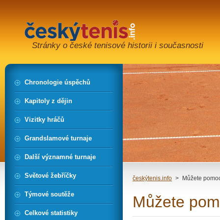
Stránky o české tenisové historii i současnosti
Chronologie úspěchů
Kapitoly z dějin
Vizitky hráčů
Grandslamové turnaje
Další významné turnaje
Světové žebříčky
českýtenis.info
>
Můžete pomo
Týmové soutěže
Můžete pom
Celkové statistiky