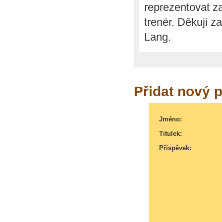
reprezentovat z
trenér. Děkuji z
Lang.
Přidat nový 
Jméno:
Titulek:
Příspěvek: