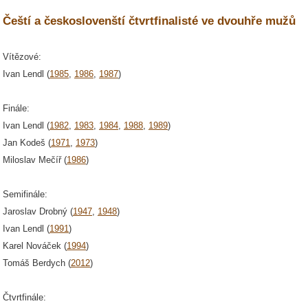
Čeští a českoslovenští čtvrtfinalisté ve dvouhře mužů
Vítězové:
Ivan Lendl (
1985
,
1986
,
1987
)
Finále:
Ivan Lendl (
1982
,
1983
,
1984
,
1988
,
1989
)
Jan Kodeš (
1971
,
1973
)
Miloslav Mečíř (
1986
)
Semifinále:
Jaroslav Drobný (
1947
,
1948
)
Ivan Lendl (
1991
)
Karel Nováček (
1994
)
Tomáš Berdych (
2012
)
Čtvrtfinále: