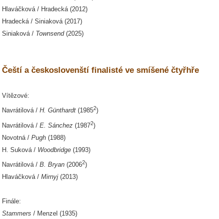
Hlaváčková / Hradecká (2012)
Hradecká / Siniaková (2017)
Siniaková /
Townsend
(2025)
Čeští a českoslovenští finalisté ve smíšené čtyřhře
Vítězové:
2
Navrátilová /
H. Günthardt
(1985
)
2
Navrátilová /
E. Sánchez
(1987
)
Novotná /
Pugh
(1988)
H. Suková /
Woodbridge
(1993)
2
Navrátilová /
B. Bryan
(2006
)
Hlaváčková /
Mirnyj
(2013)
Finále:
Stammers
/ Menzel (1935)