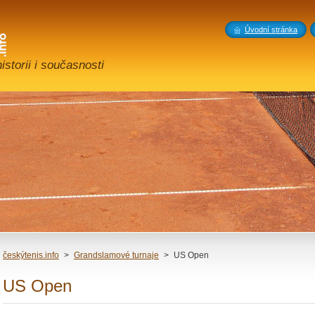
Úvodní stránka
storii i současnosti
českýtenis.info
>
Grandslamové turnaje
>
US Open
US Open