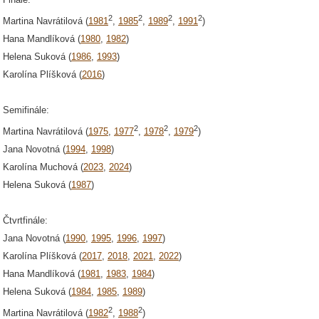
2
2
2
2
Martina Navrátilová (
1981
,
1985
,
1989
,
1991
)
Hana Mandlíková (
1980
,
1982
)
Helena Suková (
1986
,
1993
)
Karolína Plíšková (
2016
)
Semifinále:
2
2
2
Martina Navrátilová (
1975
,
1977
,
1978
,
1979
)
Jana Novotná (
1994
,
1998
)
Karolína Muchová (
2023
,
2024
)
Helena Suková (
1987
)
Čtvrtfinále:
Jana Novotná (
1990
,
1995
,
1996
,
1997
)
Karolína Plíšková (
2017
,
2018
,
2021
,
2022
)
Hana Mandlíková (
1981
,
1983
,
1984
)
Helena Suková (
1984
,
1985
,
1989
)
2
2
Martina Navrátilová (
1982
,
1988
)