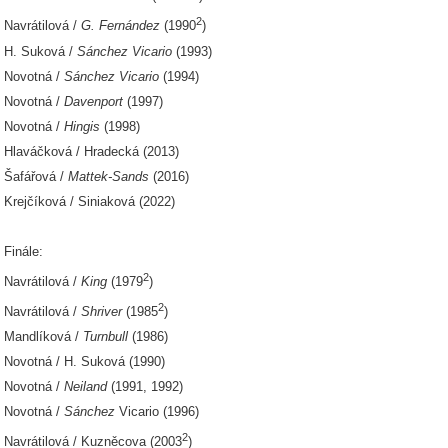
2
Navrátilová /
G. Fernández
(1990
)
H. Suková /
Sánchez Vicario
(1993)
Novotná /
Sánchez Vicario
(1994)
Novotná /
Davenport
(1997)
Novotná /
Hingis
(1998)
Hlaváčková / Hradecká (2013)
Šafářová /
Mattek-Sands
(2016)
Krejčíková / Siniaková (2022)
Finále:
2
Navrátilová /
King
(1979
)
2
Navrátilová /
Shriver
(1985
)
Mandlíková /
Turnbull
(1986)
Novotná / H. Suková (1990)
Novotná /
Neiland
(1991, 1992)
Novotná /
Sánchez
Vicario (1996)
2
Navrátilová / Kuzněcova (2003
)