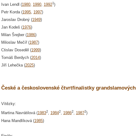
1
Ivan Lendl (
1980
,
1990
,
1992
)
Petr Korda (
1995
,
1997
)
Jaroslav Drobný (
1949
)
Jan Kodeš (
1976
)
Milan Šrejber (
1986
)
Miloslav Mečíř (
1987
)
Ctislav Doseděl (
1999
)
Tomáš Berdych (
2014
)
Jiří Lehečka (
2025
)
České a československé čtvrtfinalistky grandslamových
Vítězky:
2
2
2
2
Martina Navrátilová (
1983
,
1984
,
1986
,
1987
)
Hana Mandlíková (
1985
)
Finále: