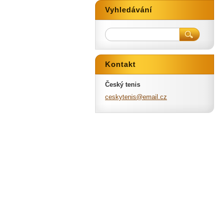
Vyhledávání
Kontakt
Český tenis
ceskyten
is@email
.cz