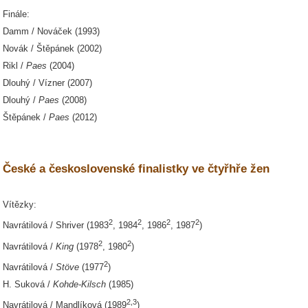
Finále:
Damm / Nováček (1993)
Novák / Štěpánek (2002)
Rikl /
Paes
(2004)
Dlouhý / Vízner (2007)
Dlouhý /
Paes
(2008)
Štěpánek /
Paes
(2012)
České a československé finalistky ve čtyřhře žen
Vítězky:
2
2
2
2
Navrátilová / Shriver (1983
, 1984
, 1986
, 1987
)
2
2
Navrátilová /
King
(1978
, 1980
)
2
Navrátilová /
Stöve
(1977
)
H. Suková /
Kohde-Kilsch
(1985)
2,3
Navrátilová / Mandlíková (1989
)