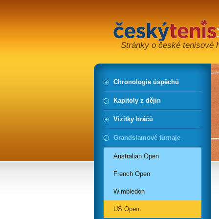
Stránky o české tenisové hi
Chronologie úspěchů
Kapitoly z dějin
Vizitky hráčů
Grandslamové turnaje
Australian Open
French Open
Wimbledon
US Open