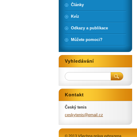
Články
Kvíz
Odkazy a publikace
Můžete pomoci?
Vyhledávání
Kontakt
Český tenis
ceskyten
is@email
.cz
© 2013 Všechna práva vyhrazena.