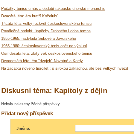
Počátky tenisu u nás a období rakousko-uherské monarchie
Dvacátá léta: éra bratří Koželuhů
Třicátá léta: velký rozkvět československého tenisu
Poválečné období: úspěchy Drobného i doba temna
1955-1965: nadvláda Sukové a Javorského
1965-1980: československý tenis opět na výsluní
Osmdesátá léta: zlatý věk československého tenisu
Devadesátá léta: éra "dvojek" Novotné a Kordy
Na začátku nového tisíciletí: s širokou základnou, ale bez velkých hvězd
Diskusní téma: Kapitoly z dějin
Nebyly nalezeny žádné příspěvky.
Přidat nový příspěvek
Jméno: