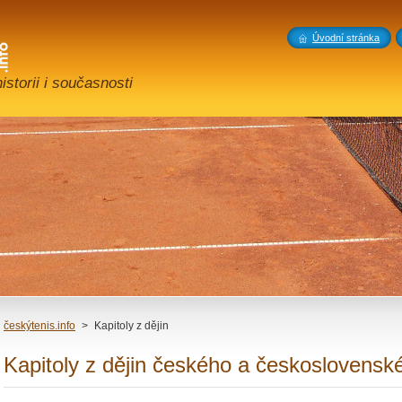
Úvodní stránka
storii i současnosti
českýtenis.info
>
Kapitoly z dějin
Kapitoly z dějin českého a československ