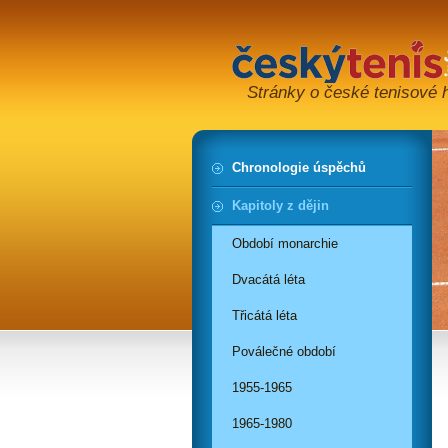
Stránky o české tenisové hi
Chronologie úspěchů
Kapitoly z dějin
Období monarchie
Dvacátá léta
Třicátá léta
Poválečné období
1955-1965
1965-1980