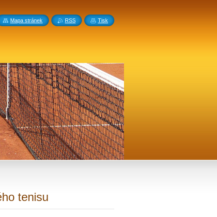
Mapa stránek
RSS
Tisk
ého tenisu