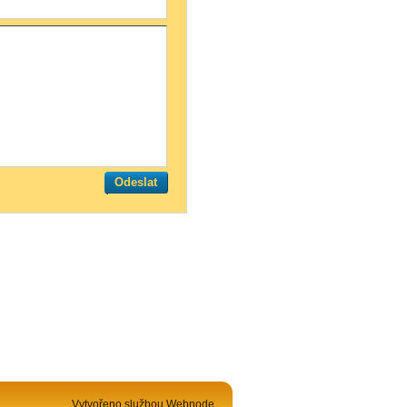
Vytvořeno službou
Webnode