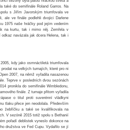
 konci sezóny byla pátou hráčkou světa a
la také do semifinále Roland Garros. Na
 spolu s Jiřím Javorským triumfovala ve
 ale ve finále podlehli dvojici Darlene
oku 1975 naše hráčky pod jejím vedením
ak na kurtu, tak i mimo něj. Zemřela v
 odkaz navázala jak dcera Helena, tak i
2005, kdy jako osmnáctiletá triumfovala
t prodat na velkých turnajích, které pro ni
n Open 2007, na němž vyřadila nasazenou
nále. Teprve v posledních dvou sezónách
2014 pronikla do semifinále Wimbledonu,
mového finále. Z turnaje přitom vyřadila
pase o titul proti suverénní vládkyni
mu tlaku přece jen neodolala. Především
 žebříčku a také se kvalifikovala na
ch. V sezóně 2015 totiž spolu s Bethanií
vém pořadí deblistek vyneslo dokonce na
ho družstva ve Fed Cupu. Vydařilo se jí