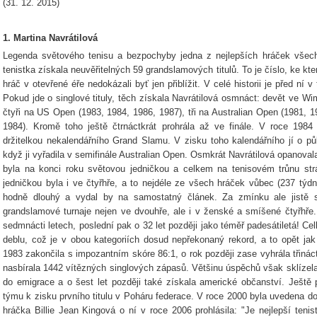
(31. 12. 2015)
1. Martina Navrátilová
Legenda světového tenisu a bezpochyby jedna z nejlepších hráček všech
tenistka získala neuvěřitelných 59 grandslamových titulů. To je číslo, ke kt
hráč v otevřené éře nedokázali byť jen přiblížit. V celé historii je před ní 
Pokud jde o singlové tituly, těch získala Navrátilová osmnáct: devět ve W
čtyři na US Open (1983, 1984, 1986, 1987), tři na Australian Open (1981, 
1984). Kromě toho ještě čtrnáctkrát prohrála až ve finále. V roce 198
držitelkou nekalendářního Grand Slamu. V zisku toho kalendářního jí o pů
když ji vyřadila v semifinále Australian Open. Osmkrát Navrátilová opanoval
byla na konci roku světovou jedničkou a celkem na tenisovém trůnu str
jedničkou byla i ve čtyřhře, a to nejdéle ze všech hráček vůbec (237 týdn
hodně dlouhý a vydal by na samostatný článek. Za zmínku ale jistě s
grandslamové turnaje nejen ve dvouhře, ale i v ženské a smíšené čtyřhře. 
sedmnácti letech, poslední pak o 32 let později jako téměř padesátiletá! Ce
deblu, což je v obou kategoriích dosud nepřekonaný rekord, a to opět ja
1983 zakončila s impozantním skóre 86:1, o rok později zase vyhrála třiná
nasbírala 1442 vítězných singlových zápasů. Většinu úspěchů však sklízel
do emigrace a o šest let později také získala americké občanství. Ješt
týmu k zisku prvního titulu v Poháru federace. V roce 2000 byla uvedena do
hráčka Billie Jean Kingová o ní v roce 2006 prohlásila: "Je nejlepší tenis