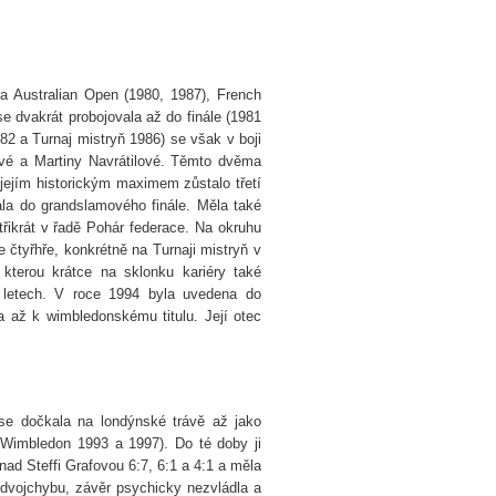
a Australian Open (1980, 1987), French
e dvakrát probojovala až do finále (1981
82 a Turnaj mistryň 1986) se však v boji
tové a Martiny Navrátilové. Těmto dvěma
jejím historickým maximem zůstalo třetí
la do grandslamového finále. Měla také
řikrát v řadě Pohár federace. Na okruhu
 čtyřhře, konkrétně na Turnaji mistryň v
kterou krátce na sklonku kariéry také
ti letech. V roce 1994 byla uvedena do
a až k wimbledonskému titulu. Její otec
se dočkala na londýnské trávě až jako
, Wimbledon 1993 a 1997). Do té doby ji
nad Steffi Grafovou 6:7, 6:1 a 4:1 a měla
 dvojchybu, závěr psychicky nezvládla a