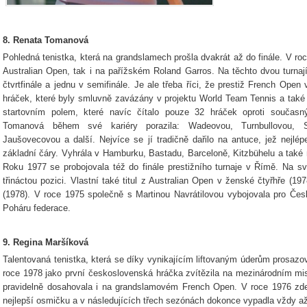
8. Renata Tomanová
Pohledná tenistka, která na grandslamech prošla dvakrát až do finále. V roc
Australian Open, tak i na pařížském Roland Garros. Na těchto dvou turnajích
čtvrtfinále a jednu v semifinále. Je ale třeba říci, že prestiž French Open
hráček, které byly smluvně zavázány v projektu World Team Tennis a také
startovním polem, které navíc čítalo pouze 32 hráček oproti součas
Tomanová během své kariéry porazila: Wadeovou, Turnbullovou, S
Jaušovecovou a další. Nejvíce se jí tradičně dařilo na antuce, jež nejlép
základní čáry. Vyhrála v Hamburku, Bastadu, Barceloně, Kitzbühelu a také 
Roku 1977 se probojovala též do finále prestižního turnaje v Římě. Na s
třináctou pozici. Vlastní také titul z Australian Open v ženské čtyřhře (
(1978). V roce 1975 společně s Martinou Navrátilovou vybojovala pro Česk
Poháru federace.
9. Regina Maršíková
Talentovaná tenistka, která se díky vynikajícím liftovaným úderům prosaz
roce 1978 jako první československá hráčka zvítězila na mezinárodním mis
pravidelně dosahovala i na grandslamovém French Open. V roce 1976 zde 
nejlepší osmičku a v následujících třech sezónách dokonce vypadla vždy až