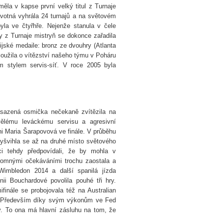
ěla v kapse první velký titul z Turnaje
ovotná vyhrála 24 turnajů a na světovém
yla ve čtyřhře. Nejenže stanula v čele
y z Turnaje mistryň se dokonce zařadila
ijské medaile: bronz ze dvouhry (Atlanta
loužila o vítězství našeho týmu v Poháru
m stylem servis-síť. V roce 2005 byla
asazená osmička nečekaně zvítězila na
kvělému leváckému servisu a agresivní
ani Maria Šarapovová ve finále. V průběhu
 vyšvihla se až na druhé místo světového
ci tehdy předpovídali, že by mohla v
romnými očekáváními trochu zaostala a
imbledon 2014 a další spanilá jízda
 Bouchardové povolila pouhé tři hry.
inále se probojovala též na Australian
ů. Především díky svým výkonům ve Fed
y. To ona má hlavní zásluhu na tom, že