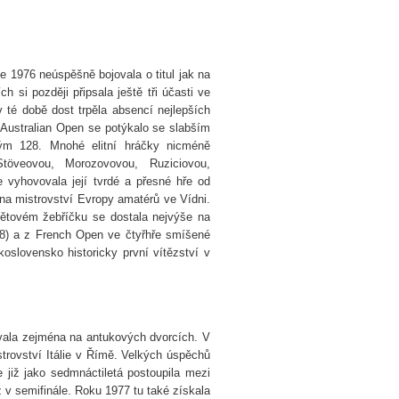
e 1976 neúspěšně bojovala o titul jak na
 si později připsala ještě tři účasti ve
 v té době dost trpěla absencí nejlepších
 Australian Open se potýkalo se slabším
ným 128. Mnohé elitní hráčky nicméně
töveovou, Morozovovou, Ruziciovou,
e vyhovovala její tvrdé a přesné hře od
na mistrovství Evropy amatérů ve Vídni.
větovém žebříčku se dostala nejvýše na
1978) a z French Open ve čtyřhře smíšené
oslovensko historicky první vítězství v
ovala zejména na antukových dvorcích. V
trovství Itálie v Římě. Velkých úspěchů
již jako sedmnáctiletá postoupila mezi
 v semifinále. Roku 1977 tu také získala