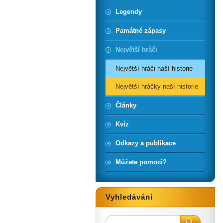
Legendy
Památné zápasy
Největší hráči
Největší hráči naší historie
Největší hráčky naší historie
Články
Kvíz
Odkazy a publikace
Můžete pomoci?
Vyhledávání