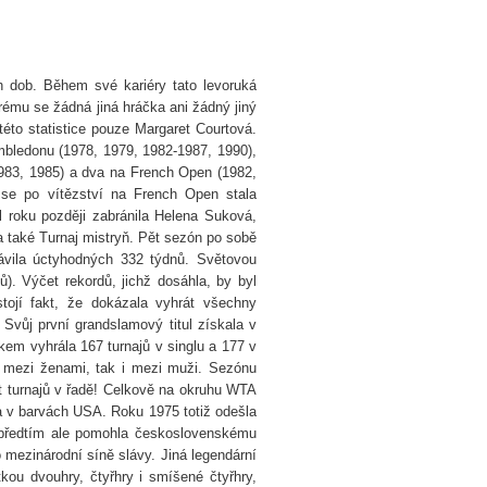
 dob. Během své kariéry tato levoruká
erému se žádná jiná hráčka ani žádný jiný
v této statistice pouze Margaret Courtová.
imbledonu (1978, 1979, 1982-1987, 1990),
1983, 1985) a dva na French Open (1982,
4 se po vítězství na French Open stala
l roku později zabránila Helena Suková,
a také Turnaj mistryň. Pět sezón po sobě
ávila úctyhodných 332 týdnů. Světovou
ů). Výčet rekordů, jichž dosáhla, by byl
tojí fakt, že dokázala vyhrát všechny
Svůj první grandslamový titul získala v
lkem vyhrála 167 turnajů v singlu a 177 v
k mezi ženami, tak i mezi muži. Sezónu
ct turnajů v řadě! Celkově na okruhu WTA
a v barvách USA. Roku 1975 totiž odešla
ě předtím ale pomohla československému
 mezinárodní síně slávy. Jiná legendární
tkou dvouhry, čtyřhry i smíšené čtyřhry,