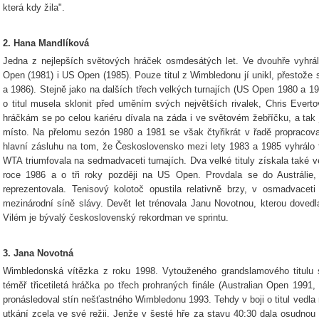
která kdy žila".
2. Hana Mandlíková
Jedna z nejlepších světových hráček osmdesátých let. Ve dvouhře vyhrál
Open (1981) i US Open (1985). Pouze titul z Wimbledonu jí unikl, přestože s
a 1986). Stejně jako na dalších třech velkých turnajích (US Open 1980 a 19
o titul musela sklonit před uměním svých největších rivalek, Chris Ever
hráčkám se po celou kariéru dívala na záda i ve světovém žebříčku, a tak 
místo. Na přelomu sezón 1980 a 1981 se však čtyřikrát v řadě propracova
hlavní zásluhu na tom, že Československo mezi lety 1983 a 1985 vyhrálo t
WTA triumfovala na sedmadvaceti turnajích. Dva velké tituly získala také ve
roce 1986 a o tři roky později na US Open. Provdala se do Austrálie, 
reprezentovala. Tenisový kolotoč opustila relativně brzy, v osmadvace
mezinárodní síně slávy. Devět let trénovala Janu Novotnou, kterou dovedl
Vilém je bývalý československý rekordman ve sprintu.
3. Jana Novotná
Wimbledonská vítězka z roku 1998. Vytouženého grandslamového titulu 
téměř třicetiletá hráčka po třech prohraných finále (Australian Open 1991
pronásledoval stín nešťastného Wimbledonu 1993. Tehdy v boji o titul vedla 
utkání zcela ve své režii. Jenže v šesté hře za stavu 40:30 dala osudnou