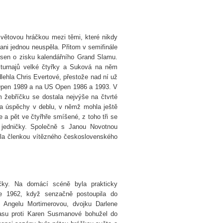
světovou hráčkou mezi těmi, které nikdy
e ani jednou neuspěla. Přitom v semifinále
é sen o zisku kalendářního Grand Slamu.
h turnajů velké čtyřky a Suková na něm
lehla Chris Evertové, přestože nad ní už
an Open 1989 a na US Open 1986 a 1993. V
 žebříčku se dostala nejvýše na čtvrté
la úspěchy v deblu, v němž mohla ještě
e a pět ve čtyřhře smíšené, z toho tři se
 jedničky. Společně s Janou Novotnou
byla členkou vítězného československého
ičky. Na domácí scéně byla prakticky
oce 1962, když senzačně postoupila do
u Angelu Mortimerovou, dvojku Darlene
pasu proti Karen Susmanové bohužel do