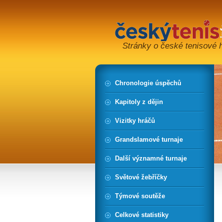
Stránky o české tenisové hi
Chronologie úspěchů
Kapitoly z dějin
Vizitky hráčů
Grandslamové turnaje
Další významné turnaje
Světové žebříčky
Týmové soutěže
Celkové statistiky