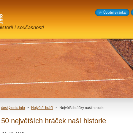
Úvodní stránka
storii i současnosti
českýtenis.info
>
Největší hráči
>
Největší hráčky naší historie
50 největších hráček naší historie