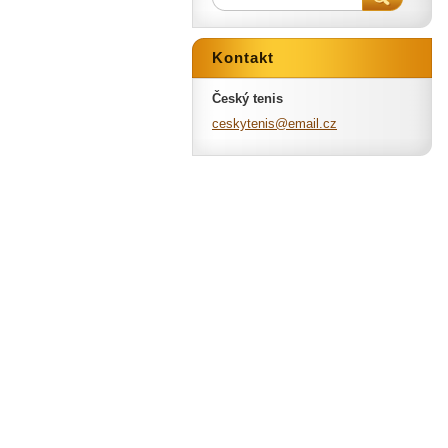
Kontakt
Český tenis
ceskyten
is@email
.cz