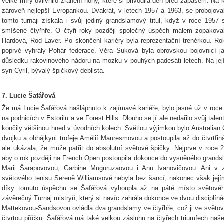
velké míry ovlivnilo zranění nohy, které si přivodila den před zápasem. Na
zároveň nejlepší Evropankou. Dvakrát, v letech 1957 a 1963, se probojova
tomto turnaji získala i svůj jediný grandslamový titul, když v roce 1957
smíšené čtyřhře. O čtyři roky později společný úspěch málem zopakovali,
Hardová, Rod Laver. Po skončení kariéry byla reprezentační trenérkou. R
poprvé vyhrály Pohár federace. Věra Suková byla obrovskou bojovnicí j
důsledku rakovinového nádoru na mozku v pouhých padesáti letech. Na její
syn Cyril, bývalý špičkový deblista.
7. Lucie Šafářová
Že má Lucie Šafářová našlápnuto k zajímavé kariéře, bylo jasné už v roce 
na podnicích v Estorilu a ve Forest Hills. Dlouho se jí ale nedařilo svůj talen
končily většinou hned v úvodních kolech. Světlou výjimkou bylo Australia
dvojku a obhájkyni trofeje Amélií Mauresmovou a postoupila až do čtvrtfi
ale ukázala, že může patřit do absolutní světové špičky. Nejprve v roce 
aby o rok později na French Open postoupila dokonce do vysněného grandsla
Marii Šarapovovou, Garbine Muguruzaovou i Anu Ivanovičovou. Ani v zá
světového tenisu Sereně Williamsové nebyla bez šancí, nakonec však její
díky tomuto úspěchu se Šafářová vyhoupla až na páté místo světového
závěrečný Turnaj mistryň, který si navíc zahrála dokonce ve dvou disciplíná
Mattekovou-Sandsovou ovládla dva grandslamy ve čtyřhře, což ji ve světo
čtvrtou příčku. Šafářová má také velkou zásluhu na čtyřech triumfech naše