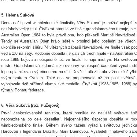
5. Helena Suková
Dcera naší první wimbledonské finalistky Věry Sukové je možná nejlepší 
nezískaly velký titul. Čtyřikrát stanula ve finále grandslamového turnaje, al
Australian Open 1984 to byla právě ona, kdo překazil Martině Navrátilov
Tehdy se Australian Open hrálo ještě v prosinci jako poslední ze všec
ukončila rekordní šňůru 74 vítězných zápasů Navrátilové. Ve finále však pod
vedla 1:0 na sety. Podobně dopadla i v dalších třech finále - na Australi
roce 1985 bojovala neúspěšně též ve finále Turnaje mistryň. Na světovém
místo. Grandslamová zklamání ze dvouhry si alespoň částečně vynahradi
lépe uplatnit svou výtečnou hru na síti. Devět titulů získala v ženské čtyřhř
svým bratrem Cyrilem. Také ona se propracovala až na post světové
vybojovala dvě stříbrné olympijské medaile. Čtyřikrát (1983-1985, 1988) 
týmu v Poháru federace.
6. Věra Suková (roz. Pužejová)
První československá tenistka, která pronikla do nejužší světové šp
neporazitelná po celé desetiletí. Nejcennějšího úspěchu dosáhla v r
wimbledonského finále. Během svého tažení vyřadila světovou jedničk
Hardovou i legendární Brazilku Marii Buenovou. Výsledek finálového zá