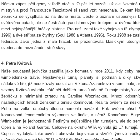
Němka zápas pěti gemy v řadě otočila. O pět let později už ale Novotná m
mistryň a proti Francouzce Tauziatové si šanci vzít nenechala. Celkem N
žebříčku se vyšplhala až na druhé místo. Ještě o poznání úspěšnější b
světového pořadí, ale se šestnácti grandslamovými trofejemi a dvěma titul
mezi nejúspěšnější hráčky historie. Pro naši zemi také vybojovala tři olymp
1996) a dvě stříbra ze čtyřhry (Soul 1988 a Atlanta 1996). Roku 1988 se zas
federace. Jako jedna z mála hráček se prezentovala klasickým útočný
uvedena do mezinárodní síně slávy.
4. Petra Kvitová
Naše současná jednička zazářila jako kometa v roce 2011, kdy coby n
wimbledonské trávě. Nejslavnější turnaj planety si podmanila díky s
nátlakové hře, jíž nedokázaly odolat ani Viktoria Azarenková v semifinále, 
sezóny Kvitová vyhrála ještě pět dalších turnajů včetně Turnaje mistryň a
žebříčku s minimální ztrátou na Caroline Wozniackou. Mnozí odborní
následujících letech ženskému tenisu dominovat. Realita ovšem za nesk
Petra na velké úspěchy dlouho nemohla navázat. Pak ovšem přišel W
korunovaná fenomenálním výkonem ve finále, v němž Kanaďance Eugenii
Wimbledon je jednoznačně Petřiným nejúspěšnějším turnajem, ale do semif
Open a na Roland Garros. Celkově na okruhu WTA vyhrála již 17 turnaj
Cupu si vydobyla také pověst obrovské bojovnice a skvělé týmové hráčk
naše družstvo mezi lety 2011 a 2015 čtyřikrát nenašlo přemožitelky.