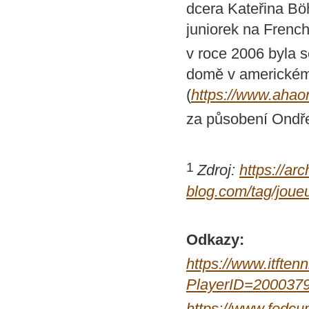
dcera Kateřina Böh
juniorek na Frenc
v roce 2006 byla 
domě v americkém
(
https://www.ahaon
za působení Ondře
1
Zdroj:
https://ar
blog.com/tag/jo
Odkazy:
https://www.itftenn
PlayerID=200037
https://www.fedcup