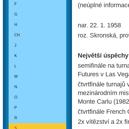
(neúplné informac
F
G
nar. 22. 1. 1958
H
roz. Skronská, p
CH
J
Největší úspěchy
K
semifinále na turn
L
Futures v Las Veg
M
čtvrtfinále turnaj
N
mezinárodním mist
O
Monte Carlu (1982
P
čtvrtfinále French
R
2x vítězství a 2x f
S