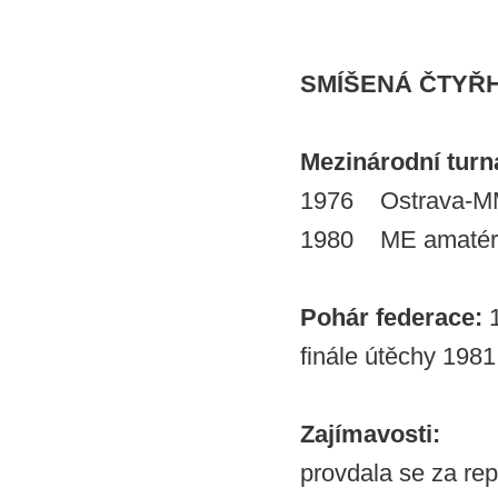
SMÍŠENÁ ČTYŘ
Mezinárodní turnaj
1976 Ostrava-MM
1980 ME amatérů 
Pohár federace:
finále útěchy 1981
Zajímavosti:
provdala se za re