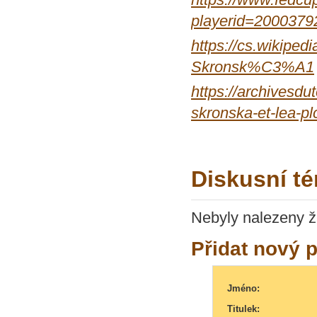
playerid=2000379
https://cs.wiki
Skronsk%C3%A1
https://archivesdu
skronska-et-lea-p
Diskusní t
Nebyly nalezeny ž
Přidat nový 
Jméno:
Titulek: