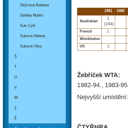
Strýcová Barbora
1981
1982
Střelba Martin
1.
Australian
(1/64)
Suk Cyril
French
1.
Suková Helena
Wimbledon
Suková Věra
US
1.
Š
T
Žebříček WTA:
U
1982-94., 1983-95
V
Nejvyšší umístění:
W
Z
Ž
ČTYŘHRA