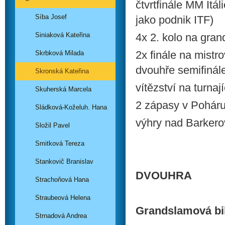
čtvrtfinále MM Itál
Síba Josef
jako podnik ITF)
Siniaková Kateřina
4x 2. kolo na gra
2x finále na mistr
Skrbková Milada
dvouhře semifinál
Skronská Kateřina
vítězství na turnaj
Skuherská Marcela
2 zápasy v Poháru
Sládková-Koželuh. Hana
výhry nad Barkero
Složil Pavel
Smitková Tereza
Stankovič Branislav
DVOUHRA
Strachoňová Hana
Straubeová Helena
Grandslamová bi
Strnadová Andrea