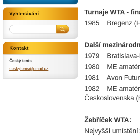
Turnaje WTA - finá
Vyhledávání
1985 Bregenz (Hol
Další mezinárodní 
Kontakt
1979 Bratislava-
Český tenis
1980 ME amatérů
ceskyten
is@email
.cz
1981 Avon Futur
1982 ME amatérů
Československa (
Žebříček WTA:
Nejvyšší umístění: