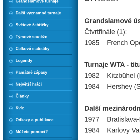
Grandslamové turnaje
Další významné turnaje
Grandslamové ú
Světové žebříčky
Čtvrtfinále (1):
Týmové soutěže
1985 French Ope
Celkové statistiky
Legendy
Turnaje WTA - titu
Památné zápasy
1982 Kitzbühel (
Největší hráči
1984 Hershey (S
Články
Další mezinárodní 
Kvíz
1977 Bratislava-
Odkazy a publikace
1984 Karlovy Va
Můžete pomoci?