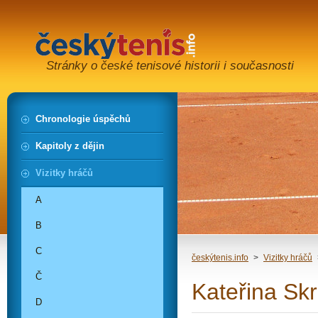
Stránky o české tenisové historii i současnosti
Chronologie úspěchů
Kapitoly z dějin
Vizitky hráčů
A
B
C
českýtenis.info
>
Vizitky hráčů
Č
Kateřina Sk
D