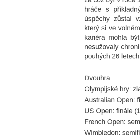
hráče s příklad
úspěchy zůstal 
který si ve volném
kariéra mohla bý
nesužovaly chronic
pouhých 26 letech
Dvouhra
Olympijské hry: zl
Australian Open: f
US Open: finále (
French Open: semi
Wimbledon: semifi