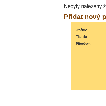
Nebyly nalezeny ž
Přidat nový 
Jméno:
Titulek:
Příspěvek: