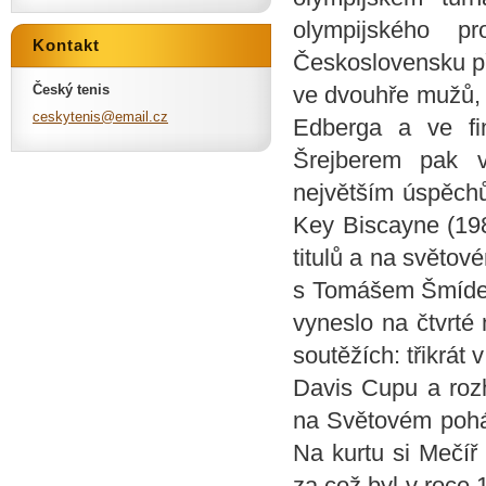
olympijského p
Kontakt
Československu při
Český tenis
ve dvouhře mužů, k
ceskyten
is@email
.cz
Edberga a ve fi
Šrejberem pak v
největším úspěchům
Key Biscayne (198
titulů a na světov
s Tomášem Šmídem 
vyneslo na čtvrté 
soutěžích: třikrát
Davis Cupu a rozh
na Světovém pohá
Na kurtu si Mečí
za což byl v roc