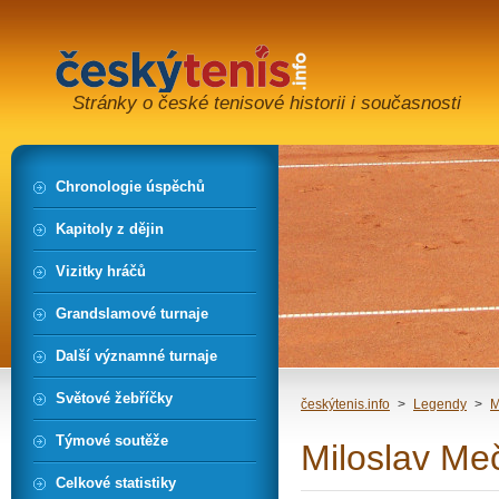
Stránky o české tenisové historii i současnosti
Chronologie úspěchů
Kapitoly z dějin
Vizitky hráčů
Grandslamové turnaje
Další významné turnaje
Světové žebříčky
českýtenis.info
>
Legendy
>
M
Týmové soutěže
Miloslav Meč
Celkové statistiky