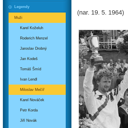
Legendy
(nar. 19. 5. 1964)
Muži
Karel Koželuh
Roderich Menzel
Jaroslav Drobný
Jan Kodeš
Tomáš Šmíd
Ivan Lendl
Miloslav Mečíř
Karel Nováček
Petr Korda
Jiří Novák