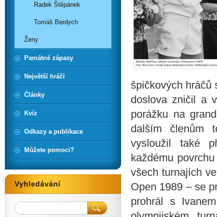
Radek Štěpánek
Tomáš Berdych
Ženy
Památné zápasy
Největší hráči
špičkových hráčů 
Články
doslova zničil a
porážku na grand
Kvíz
dalším členům t
Odkazy a publikace
vysloužil také 
Můžete pomoci?
každému povrchu a
všech turnajích v
Vyhledávání
Open 1989 – se pr
prohrál s Ivanem
olympijském tur