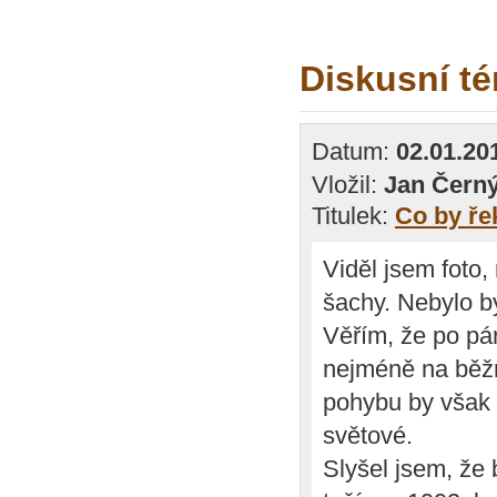
Diskusní t
Datum:
02.01.20
Vložil:
Jan Čern
Titulek:
Co by ře
Viděl jsem foto
šachy. Nebylo by
Věřím, že po pár
nejméně na běžn
pohybu by však 
světové.
Slyšel jsem, že