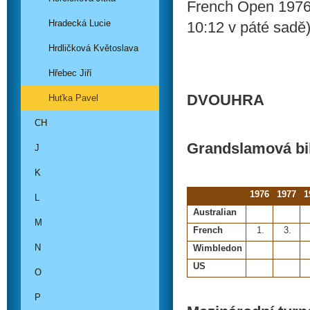
French Open 1976 
Hradecká Lucie
10:12 v páté sadě
Hrdličková Květoslava
Hřebec Jiří
DVOUHRA
Huťka Pavel
CH
Grandslamová bi
J
K
1976
1977
1
L
Australian
M
French
1.
3.
N
Wimbledon
US
O
P