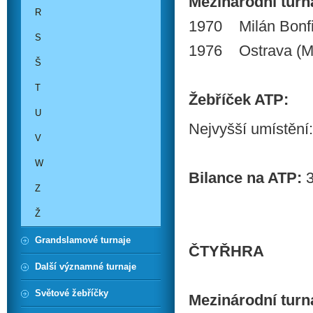
Mezinárodní turnaj
R
1970 Milán Bonfig
S
1976 Ostrava (M
Š
T
Žebříček ATP:
U
Nejvyšší umístění:
V
W
Bilance na ATP:
3
Z
Ž
Grandslamové turnaje
ČTYŘHRA
Další významné turnaje
Světové žebříčky
Mezinárodní turnaj