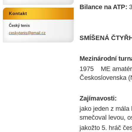
Bilance na ATP:
3
Kontakt
Český tenis
ceskyten
is@email
.cz
SMÍŠENÁ ČTYŘ
Mezinárodní turnaj
1975 ME amatérů 
Československa (N
Zajímavosti:
jako jeden z mála
smečoval levou, os
jakožto 5. hráč č