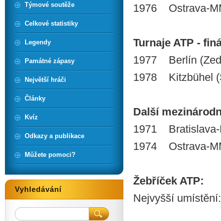
Týmové soutěže
1976 Ostrava-MM
Celkové statistiky
Turnaje ATP - finá
Legendy
1977 Berlín (Zed
Památné zápasy
1978 Kitzbühel (S
Největší hráči
Články
Další mezinárodní 
Kvíz
1971 Bratislava-
Odkazy a publikace
1974 Ostrava-M
Můžete pomoci?
Žebříček ATP:
Vyhledávání
Nejvyšší umístění: