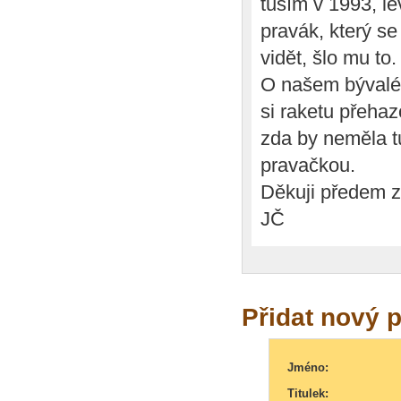
tuším v 1993, l
pravák, který se
vidět, šlo mu to.
O našem bývalém
si raketu přehaz
zda by neměla t
pravačkou.
Děkuji předem 
JČ
Přidat nový 
Jméno:
Titulek: