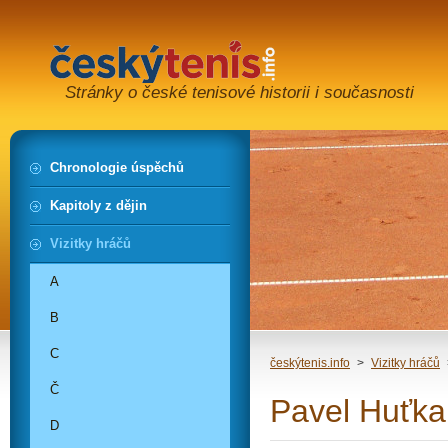
Stránky o české tenisové historii i současnosti
Chronologie úspěchů
Kapitoly z dějin
Vizitky hráčů
A
B
C
českýtenis.info
>
Vizitky hráčů
Č
Pavel Huťka
D