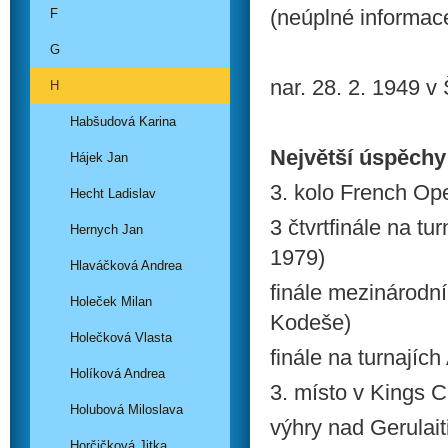
(neúplné informac
F
G
nar. 28. 2. 1949 
H
Habšudová Karina
Největší úspěchy
Hájek Jan
3. kolo French Op
Hecht Ladislav
3 čtvrtfinále na t
Hernych Jan
1979)
Hlaváčková Andrea
finále mezinárodn
Holeček Milan
Kodeše)
Holečková Vlasta
finále na turnajíc
Holíková Andrea
3. místo v Kings 
Holubová Miloslava
výhry nad Gerulai
Horčičková Jitka