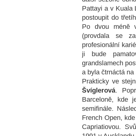
Pattayi a v Kuala 
postoupit do třet
Po dvou méně vy
(provdala se za
profesionální karié
ji bude pamato
grandslamech posto
a byla čtrnáctá na
Prakticky ve ste
Švíglerová
. Pop
Barceloně, kde je
semifinále. Násle
French Open, kde 
Capriatiovou. Svů
1991 v Aucklandu,