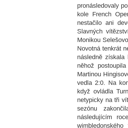
pronásledovaly pom
kole French Ope
nestačilo ani de
Slavných vítězst
Monikou Selešovou 
Novotná tenkrát ne
následně získala 
něhož postoupila
Martinou Hingisovo
vedla 2:0. Na kon
když ovládla Tur
netypicky na tři 
sezónu zakonči
následujícím ro
wimbledonského 