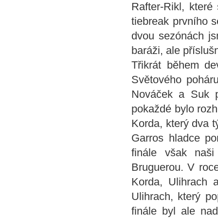
Rafter-Rikl, kter
tiebreak prvního s
dvou sezónách jsm
baráži, ale přísluš
Třikrát během dev
Světového poháru
Nováček a Suk p
pokaždé bylo rozh
Korda, který dva 
Garros hladce por
finále však naš
Bruguerou. V roce
Korda, Ulihrach 
Ulihrach, který p
finále byl ale n