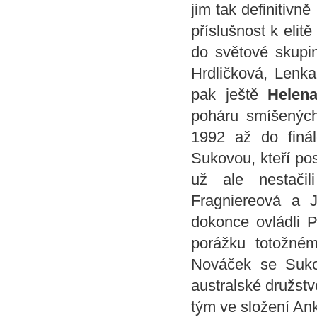
jim tak definitivn
příslušnost k elit
do světové skupi
Hrdličková, Len
pak ještě
Helena
poháru smíšených
1992 až do finá
Sukovou, kteří po
už ale nestačil
Fragniereová a 
dokonce ovládli P
porážku totožné
Nováček se Sukov
australské družstv
tým ve složení An