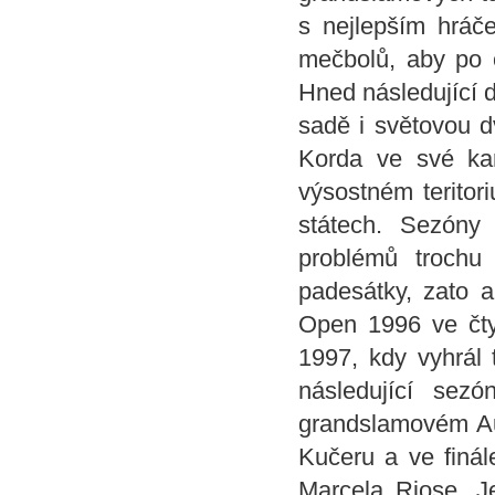
s nejlepším hráč
mečbolů, aby po č
Hned následující 
sadě i světovou 
Korda ve své kar
výsostném terito
státech. Sezóny
problémů trochu
padesátky, zato a
Open 1996 ve čtyř
1997, kdy vyhrál 
následující sez
grandslamovém Aus
Kučeru a ve finál
Marcela Riose. J