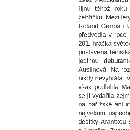
říjnu téhož roku
žebříčku. Mezi let
Roland Garros i U
předvedla v roce
201. hráčka světov
postavená tenistk
jedinou debutan
Austinová. Na roz
nikdy nevyhrála. V
však podlehla Ma
se jí vydařila zej
na pařížské antu
největším úspěchů
desítky Arantxou