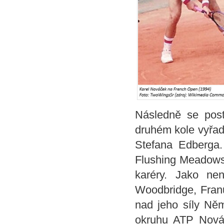
Následně se pos
druhém kole vyřad
Stefana Edberga. 
Flushing Meadows 
karéry. Jako ne
Woodbridge, Franu
nad jeho síly Něm
okruhu ATP Nováče