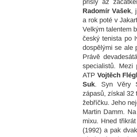
přišly až začátke
Radomír Vašek
, 
a rok poté v Jakar
Velkým talentem 
český tenista po 
dospělými se ale p
Právě devadesátá
specialistů. Mezi 
ATP
Vojtěch Flég
Suk
. Syn Věry 
zápasů, získal 32 
žebříčku. Jeho nej
Martin Damm. Na t
mixu. Hned třikrá
(1992) a pak dvak