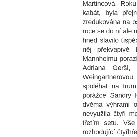
Martincová. Rok
kabát, byla pře
zredukována na o
roce se do ní ale 
hned slavilo úspě
něj překvapivě 
Mannheimu porazi
Adriana Gerši,
Weingärtnerovou.
spoléhat na tru
porážce Sandry K
dvěma výhrami o
nevyužila čtyři m
třetím setu. Vš
rozhodující čtyřhř