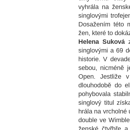
vyhrála na žensk
singlovými trofeje
Dosažením této m
žen, které to dokáz
Helena Suková
z
singlovými a 69 d
historie. V devad
sebou, nicméně j
Open. Jestliže 
dlouhodobě do eli
pohybovala stabil
singlový titul zí
hrála na vrcholné 
double ve Wimbled
ženské čtyřhře a