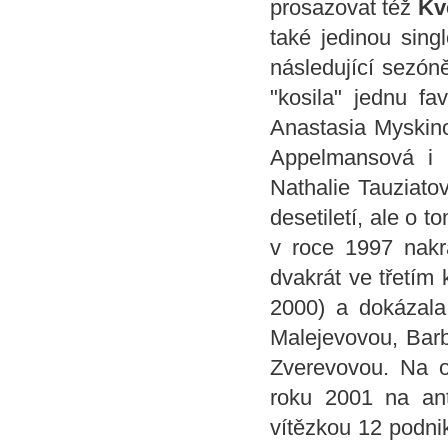
prosazovat též
Kv
také jedinou sing
následující sezóně
"kosila" jednu fa
Anastasia Myskino
Appelmansová i M
Nathalie Tauziato
desetiletí, ale o 
v roce 1997 nak
dvakrát ve třetím
2000) a dokázala
Malejevovou, Bar
Zverevovou. Na o
roku 2001 na ant
vítězkou 12 podnik