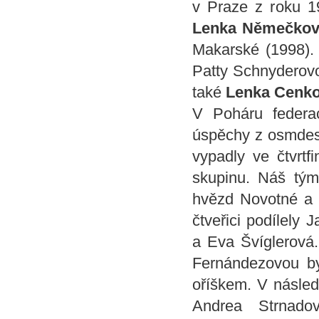
v Praze z roku 1
Lenka Němečko
Makarské (1998). 
Patty Schnyderovo
také
Lenka Cenk
V Poháru federa
úspěchy z osmdesát
vypadly ve čtvrtf
skupinu. Náš tým 
hvězd Novotné a 
čtveřici podílely
a Eva Švíglerová.
Fernándezovou byl
oříškem. V následu
Andrea Strnad