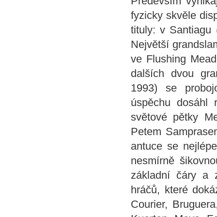
Především vynika
fyzicky skvěle dis
tituly: v Santiag
Největší grandsla
ve Flushing Meado
dalších dvou gr
1993) se proboj
úspěchu dosáhl r
světové pětky Me
Petem Samprasem
antuce se nejlépe 
nesmírně šikovno
základní čáry a
hráčů, které doká
Courier, Bruguera,