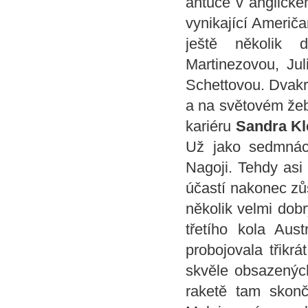
antuce v anglické
vynikající Američ
ještě několik d
Martinezovou, Ju
Schettovou. Dvakrá
a na světovém žebř
kariéru
Sandra Kl
Už jako sedmnáct
Nagoji. Tehdy asi
účastí nakonec zů
několik velmi dob
třetího kola Au
probojovala třikr
skvěle obsazených
raketě tam skonč