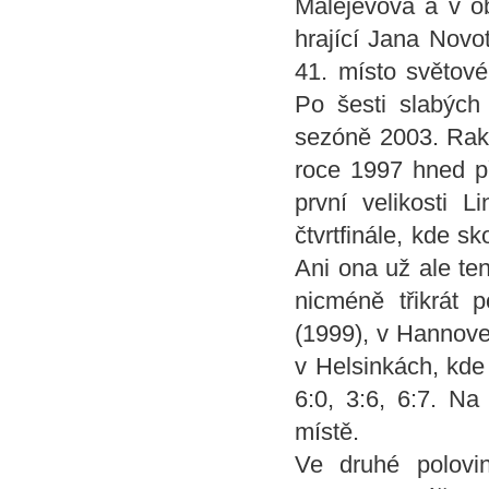
Malejevová a v ob
hrající Jana Novo
41. místo světové
Po šesti slabých
sezóně 2003. Rake
roce 1997 hned př
první velikosti 
čtvrtfinále, kde s
Ani ona už ale te
nicméně třikrát 
(1999), v Hannover
v Helsinkách, kd
6:0, 3:6, 6:7. Na
místě.
Ve druhé polovi