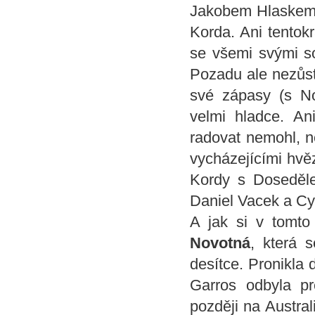
Jakobem Hlaskem. 
Korda. Ani tentokr
se všemi svými s
Pozadu ale nezůst
své zápasy (s N
velmi hladce. An
radovat nemohl, n
vycházejícími hvě
Kordy s Doseděle
Daniel Vacek a Cyr
A jak si v tomto
Novotná
, která 
desítce. Pronikla 
Garros odbyla pr
později na Austral