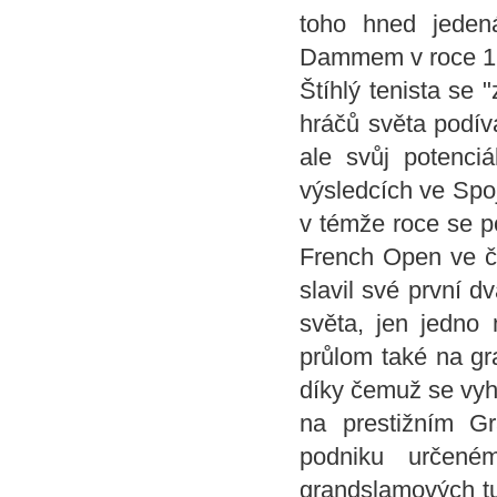
toho hned jeden
Dammem v roce 199
Štíhlý tenista se 
hráčů světa podív
ale svůj potenci
výsledcích ve Spoj
v témže roce se p
French Open ve čt
slavil své první d
světa, jen jedno
průlom také na gr
díky čemuž se vyho
na prestižním G
podniku určené
grandslamových tur