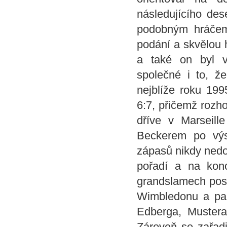
následujícího des
podobným hráče
podání a skvělou h
a také on byl 
společné i to, že
nejblíže roku 199
6:7, přičemž rozho
dříve v Marseill
Beckerem po výsl
zápasů nikdy nedo
pořadí a na kon
grandslamech posto
Wimbledonu a pak
Edberga, Mustera
Zároveň se zařadil