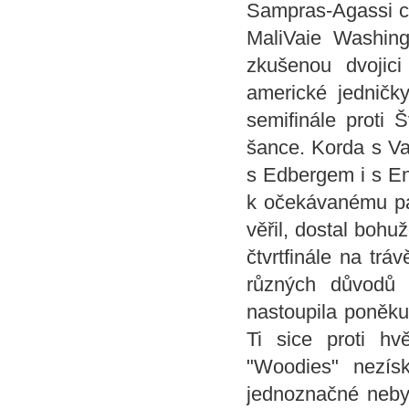
Sampras-Agassi ch
MaliVaie Washin
zkušenou dvojici
americké jedničk
semifinále proti
šance. Korda s Va
s Edbergem i s En
k očekávanému pá
věřil, dostal bohu
čtvrtfinále na tr
různých důvodů 
nastoupila poněku
Ti sice proti hv
"Woodies" nezísk
jednoznačné nebyl