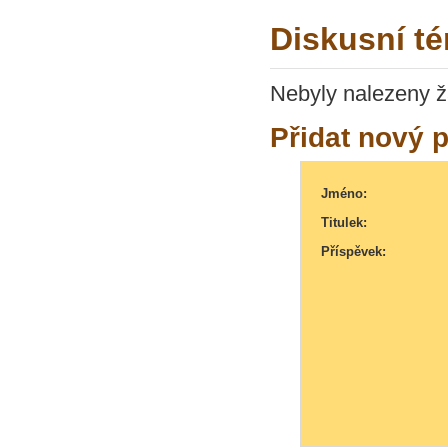
Diskusní té
Nebyly nalezeny ž
Přidat nový 
Jméno:
Titulek:
Příspěvek: