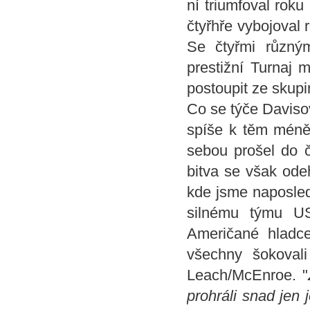
ní triumfoval roku
čtyřhře vybojoval
Se čtyřmi různým
prestižní Turnaj 
postoupit ze skupi
Co se týče Daviso
spíše k těm méně
sebou prošel do č
bitva se však ode
kde jsme naposled
silnému týmu U
Američané hladc
všechny šokoval
Leach/McEnroe. "
prohráli snad jen