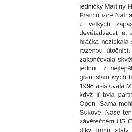
jedničky Martiny Hi
Francouzce Nathal
z velkých zápas
devětadvacet let 
hráčka nezískala 
rozenou útočnicí.
zakončovala skvěl
jednou z nejlep
grandslamových tit
1998 asistovala M
když jí byla pa
Open. Sama mohla
Sukové. Naše teni
závěrečném US Ope
díky tomu staly