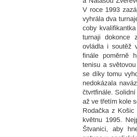
a Natašou Zverevo
V roce 1993 zazá
vyhrála dva turnaj
coby kvalifikantk
turnaji dokonce 
ovládla i soutěž 
finále poměrně h
tenisu a světovou
se díky tomu vyho
nedokázala naváza
čtvrtfinále. Solid
až ve třetím kole 
Rodačka z Košic
květnu 1995. Nej
Štvanici, aby hn