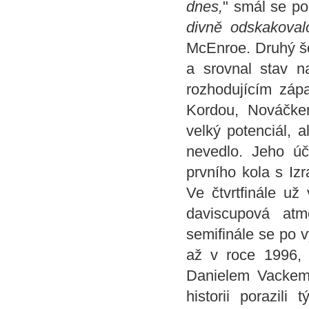
dnes,
" smál se po
divně odskakoval
McEnroe. Druhý šo
a srovnal stav n
rozhodujícím záp
Kordou, Nováčke
velký potenciál, 
nevedlo. Jeho úč
prvního kola s Iz
Ve čtvrtfinále už
daviscupová at
semifinále se po v
až v roce 1996, 
Danielem Vackem.
historii porazil