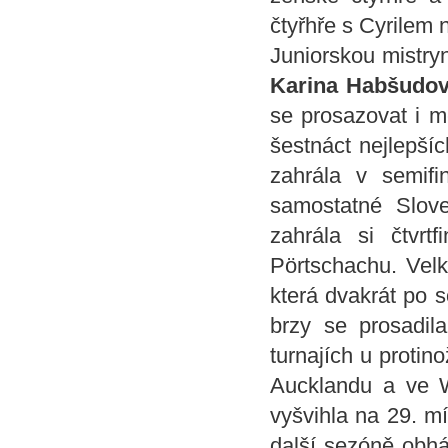
čtyřhře s Cyrilem 
Juniorskou mistryn
Karina Habšudo
se prosazovat i m
šestnáct nejlepší
zahrála v semifin
samostatné Slov
zahrála si čtvrt
Pörtschachu. Vel
která dvakrát po 
brzy se prosadila
turnajích u protin
Aucklandu a ve W
vyšvihla na 29. m
další sezóně obháj