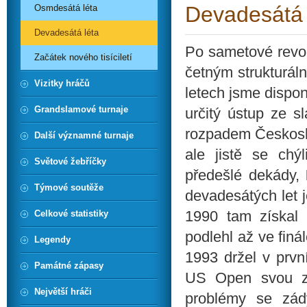
Devadesátá 
Osmdesátá léta
Devadesátá léta
Po sametové revol
Začátek nového tisíciletí
četným strukturál
Vizitky hráčů
letech jsme dispon
Grandslamové turnaje
určitý ústup ze s
rozpadem Českoslo
Další významné turnaje
ale jistě se chý
Světové žebříčky
předešlé dekády,
Týmové soutěže
devadesátých let 
1990 tam získal 
Celkové statistiky
podlehl až ve finá
Legendy
1993 držel v prvn
Památné zápasy
US Open svou zář
Největší hráči
problémy se zád