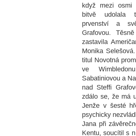
když mezi osmi 
bitvě udolala t
prvenství a svě
Grafovou. Těsně
zastavila Američ
Monika Selešová. 
titul Novotná prom
ve Wimbledon
Sabatiniovou a Nav
nad Steffi Grafo
zdálo se, že má u
Jenže v šesté hř
psychicky nezvlád
Jana při závěreč
Kentu, soucítil s 