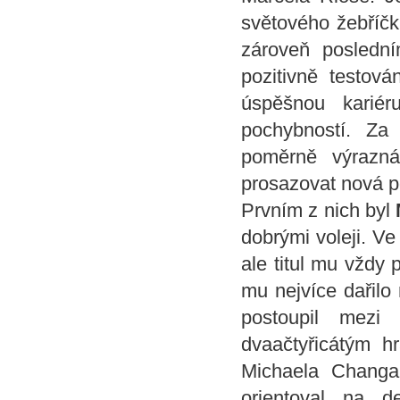
světového žebříčk
zároveň posledn
pozitivně testov
úspěšnou kariér
pochybností. Z
poměrně výrazn
prosazovat nová p
Prvním z nich byl
dobrými voleji. Ve
ale titul mu vždy 
mu nejvíce dařilo
postoupil mezi 
dvaačtyřicátým h
Michaela Changa
orientoval na 