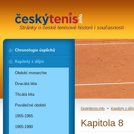
Stránky o české tenisové historii i současnosti
Chronologie úspěchů
Kapitoly z dějin
Období monarchie
Dvacátá léta
Třicátá léta
Poválečné období
českýtenis.info
>
Kapitoly z děj
1955-1965
Kapitola 8
1965-1980