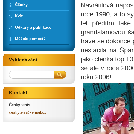
Navrátilová napos
Články
roce 1990, a to s
Kvíz
let předtím také 
Odkazy a publikace
grandslamovou ša
Můžete pomoci?
trávě se dokonce pr
nestačila na Špan
jako členka top 10
Vyhledávání
se ale v roce 2000
roku 2006!
Kontakt
Český tenis
ceskyten
is@email
.cz