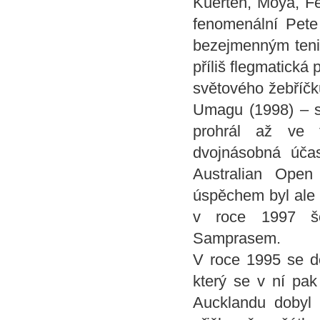
Kuerten, Moya, Fe
fenomenální Pete
bezejmenným tenis
příliš flegmatická
světového žebříčku
Umagu (1998) – se
prohrál až ve 
dvojnásobná úča
Australian Ope
úspěchem byl ale p
v roce 1997 šo
Samprasem.
V roce 1995 se d
který se v ní pak
Aucklandu dobyl s