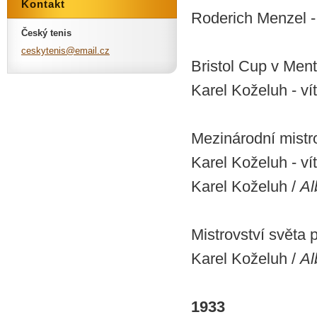
Kontakt
Roderich Menzel -
Český tenis
ceskyten
is@email
.cz
Bristol Cup v Men
Karel Koželuh - ví
Mezinárodní mistr
Karel Koželuh - ví
Karel Koželuh /
Al
Mistrovství světa 
Karel Koželuh /
Al
1933