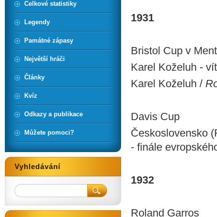
Celkové statistiky
1931
Legendy
Památné zápasy
Bristol Cup v Men
Největší hráči
Karel Koželuh - ví
Články
Karel Koželuh /
Ro
Kvíz
Odkazy a publikace
Davis Cup
Československo (R
Můžete pomoci?
- finále evropské
Vyhledávání
1932
Roland Garros