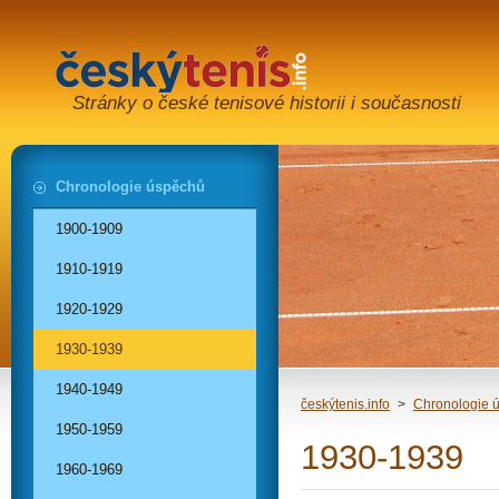
Stránky o české tenisové historii i současnosti
Chronologie úspěchů
1900-1909
1910-1919
1920-1929
1930-1939
1940-1949
českýtenis.info
>
Chronologie 
1950-1959
1930-1939
1960-1969