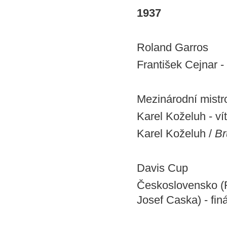
1937
Roland Garros
František Cejnar - 
Mezinárodní mistr
Karel Koželuh - ví
Karel Koželuh /
Br
Davis Cup
Československo (R
Josef Caska) - fi