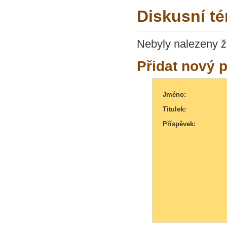
Diskusní t
Nebyly nalezeny ž
Přidat nový 
Jméno:
Titulek:
Příspěvek: