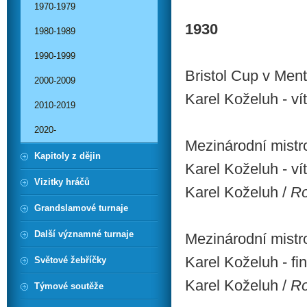
1970-1979
1930
1980-1989
1990-1999
Bristol Cup v Men
2000-2009
Karel Koželuh - ví
2010-2019
2020-
Mezinárodní mistro
Kapitoly z dějin
Karel Koželuh - ví
Vizitky hráčů
Karel Koželuh /
Ro
Grandslamové turnaje
Další významné turnaje
Mezinárodní mistr
Karel Koželuh - fi
Světové žebříčky
Karel Koželuh /
Ro
Týmové soutěže