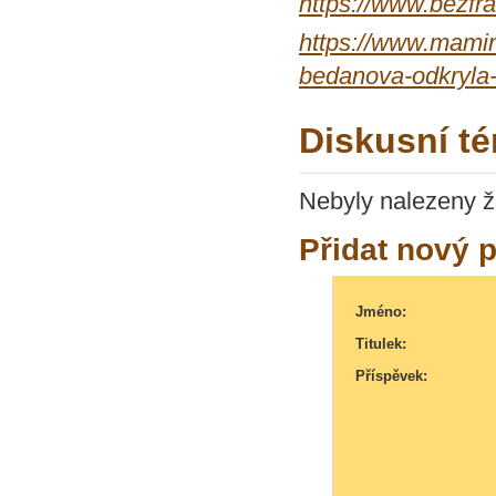
https://www.bezfra
https://www.mamin
bedanova-odkryla-
Diskusní t
Nebyly nalezeny ž
Přidat nový 
Jméno:
Titulek:
Příspěvek: