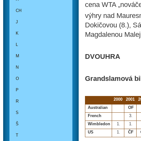
cena WTA „nováče
CH
výhry nad Mauresmo
J
Dokičovou (8.), 
Magdalenou Malej
K
L
DVOUHRA
M
N
Grandslamová bi
O
P
2000
2001
2
R
Australian
OF
S
French
3.
Š
Wimbledon
1.
1.
US
1.
ČF
T