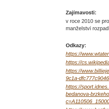
Zajímavosti:
v roce 2010 se pro
manželství rozpad
Odkazy:
https://www.wtate
https://cs.wik
https://www.billi
9c1a-dfc777c904
https://sport.idne
bedanova-brzkeho-
c=A110506_15000