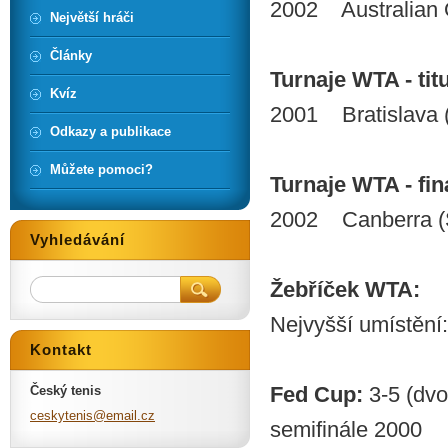
2002 Australian 
Největší hráči
Články
Turnaje WTA - titu
Kvíz
2001 Bratislava 
Odkazy a publikace
Můžete pomoci?
Turnaje WTA - finá
2002 Canberra (S
Vyhledávání
Žebříček WTA:
Nejvyšší umístění:
Kontakt
Fed Cup:
3-5 (dvo
Český tenis
ceskyten
is@email
.cz
semifinále 2000