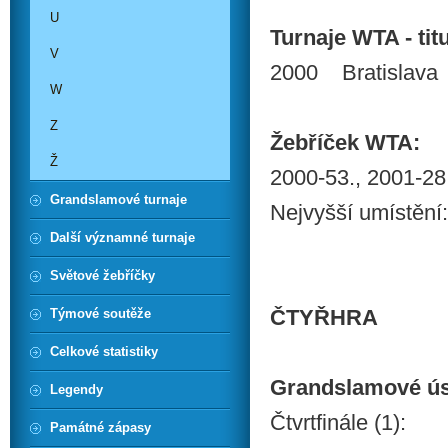
U
Turnaje WTA - titu
V
2000 Bratislava
W
Z
Žebříček WTA:
Ž
2000-53., 2001-28
Grandslamové turnaje
Nejvyšší umístění:
Další významné turnaje
Světové žebříčky
ČTYŘHRA
Týmové soutěže
Celkové statistiky
Grandslamové ú
Legendy
Čtvrtfinále (1):
Památné zápasy