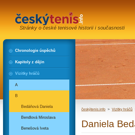
Stránky o české tenisové historii i současnosti
Chronologie úspěchů
Kapitoly z dějin
Vizitky hráčů
A
B
Bedáňová Daniela
českýtenis.info
>
Vizitky hráčů
Bendlová Miroslava
Daniela Be
Benešová Iveta