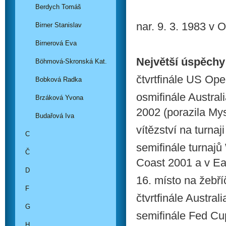
Berdych Tomáš
nar. 9. 3. 1983 v 
Birner Stanislav
Birnerová Eva
Největší úspěchy
Böhmová-Skronská Kat.
čtvrtfinále US Op
Bobková Radka
osmifinále Austra
Brzáková Yvona
2002 (porazila My
Budařová Iva
vítězství na turna
C
semifinále turnaj
Č
Coast 2001 a v Ea
D
16. místo na žebř
F
čtvrtfinále Austra
G
semifinále Fed C
H