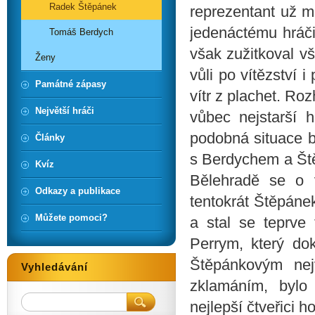
Radek Štěpánek
reprezentant už mě
jedenáctému hráči
Tomáš Berdych
však zužitkoval v
Ženy
vůli po vítězství 
Památné zápasy
vítr z plachet. Ro
Největší hráči
vůbec nejstarší h
podobná situace b
Články
s Berdychem a Ště
Kvíz
Bělehradě se o 
Odkazy a publikace
tentokrát Štěpáne
Můžete pomoci?
a stal se teprve
Perrym, který do
Štěpánkovým nej
Vyhledávání
zklamáním, bylo
nejlepší čtveřici h