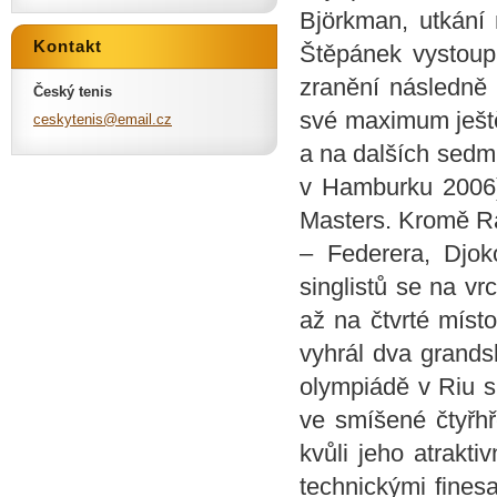
Björkman, utkání 
Kontakt
Štěpánek vystoup
zranění následně 
Český tenis
své maximum ještě
ceskyten
is@email
.cz
a na dalších sedmi
v Hamburku 2006) 
Masters. Kromě Raf
– Federera, Djok
singlistů se na vr
až na čtvrté mís
vyhrál dva grand
olympiádě v Riu s
ve smíšené čtyřhř
kvůli jeho atrakti
technickými fines