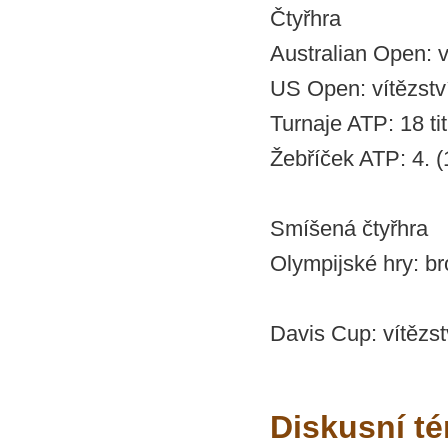
Čtyřhra
Australian Open: ví
US Open: vítězství
Turnaje ATP: 18 tit
Žebříček ATP: 4. (
Smíšená čtyřhra
Olympijské hry: b
Davis Cup: vítězst
Diskusní t