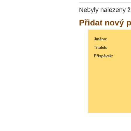
Nebyly nalezeny ž
Přidat nový 
Jméno:
Titulek:
Příspěvek: