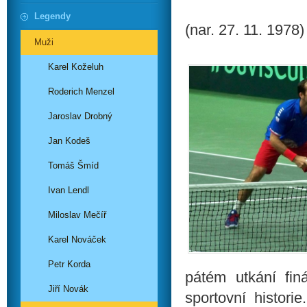
Legendy
(nar. 27. 11. 1978)
Muži
Karel Koželuh
Roderich Menzel
Jaroslav Drobný
Jan Kodeš
Tomáš Šmíd
Ivan Lendl
Miloslav Mečíř
Karel Nováček
Petr Korda
pátém utkání fi
Jiří Novák
sportovní histori