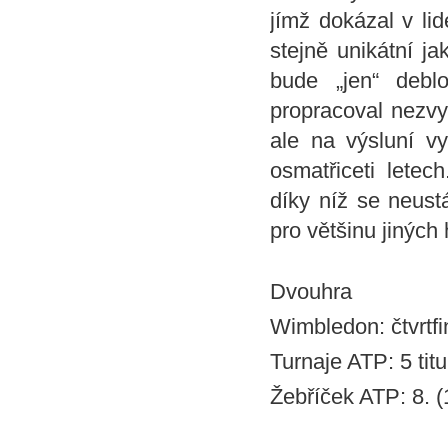
jímž dokázal v li
stejně unikátní ja
bude „jen“ debl
propracoval nezvy
ale na výsluní vy
osmatřiceti letec
díky níž se neust
pro většinu jiných
Dvouhra
Wimbledon: čtvrtfi
Turnaje ATP: 5 titu
Žebříček ATP: 8. (