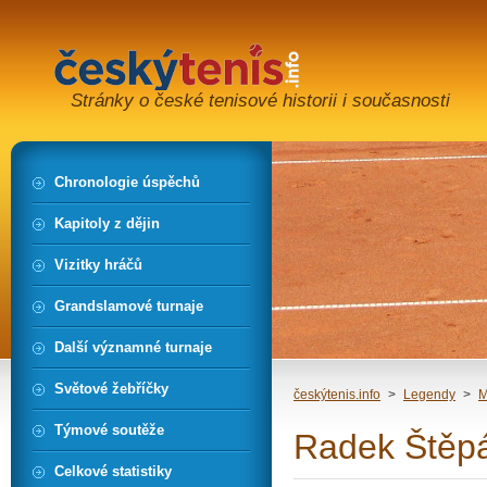
Stránky o české tenisové historii i současnosti
Chronologie úspěchů
Kapitoly z dějin
Vizitky hráčů
Grandslamové turnaje
Další významné turnaje
Světové žebříčky
českýtenis.info
>
Legendy
>
M
Týmové soutěže
Radek Štěp
Celkové statistiky