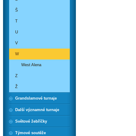
Š
T
U
V
W
West Alena
Z
Ž
Grandslamové turnaje
Další významné turnaje
Světové žebříčky
Týmové soutěže