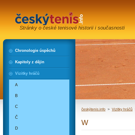
Stránky o české tenisové historii i současnosti
Chronologie úspěchů
Kapitoly z dějin
Vizitky hráčů
A
B
C
českýtenis.info
>
Vizitky hráčů
Č
W
D