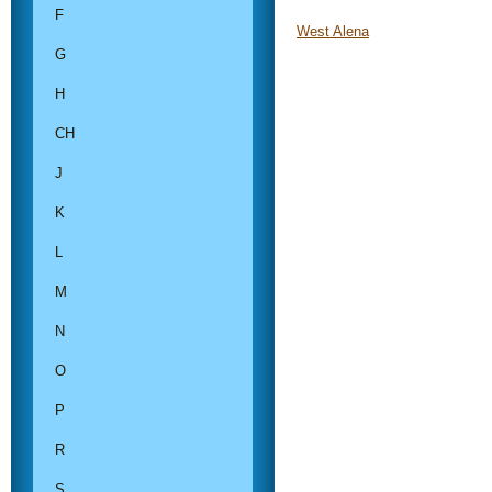
F
West Alena
G
H
CH
J
K
L
M
N
O
P
R
S