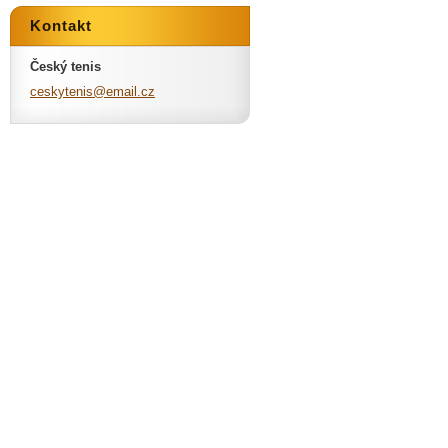
Kontakt
Český tenis
ceskyten
is@email
.cz