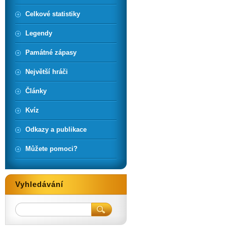
Celkové statistiky
Legendy
Památné zápasy
Největší hráči
Články
Kvíz
Odkazy a publikace
Můžete pomoci?
Vyhledávání