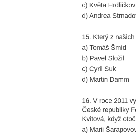
c) Květa Hrdličko
d) Andrea Strnad
15. Který z našich
a) Tomáš Šmíd
b) Pavel Složil
c) Cyril Suk
d) Martin Damm
16. V roce 2011 vy
České republiky Fe
Kvitová, když otoč
a) Marii Šarapovo