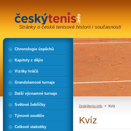
Stránky o české tenisové historii i současnosti
Chronologie úspěchů
Kapitoly z dějin
Vizitky hráčů
Grandslamové turnaje
Další významné turnaje
Světové žebříčky
českýtenis.info
>
Kvíz
Týmové soutěže
Kvíz
Celkové statistiky