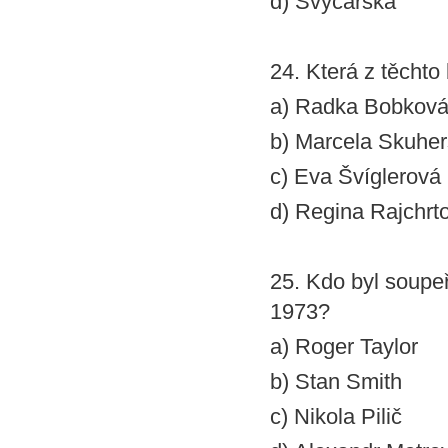
d) Švýcarska
24. Která z těcht
a) Radka Bobkov
b) Marcela Skuhe
c) Eva Švíglerová
d) Regina Rajchrt
25. Kdo byl soup
1973?
a) Roger Taylor
b) Stan Smith
c) Nikola Pilič