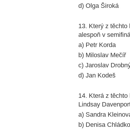
d) Olga Široká
13. Který z těchto
alespoň v semifin
a) Petr Korda
b) Miloslav Mečíř
c) Jaroslav Drobn
d) Jan Kodeš
14. Která z těchto
Lindsay Davenport
a) Sandra Kleinov
b) Denisa Chládk