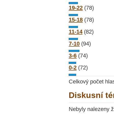
19-22
(78)
15-18
(78)
11-14
(82)
7-10
(94)
3-6
(74)
0-2
(72)
Celkový počet hla
Diskusní té
Nebyly nalezeny ž