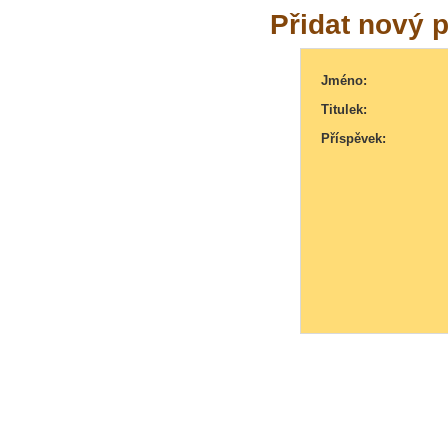
Přidat nový 
Jméno:
Titulek:
Příspěvek: