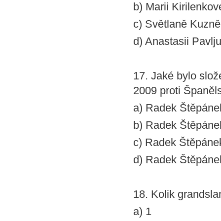
b) Marii Kirilenkov
c) Světlaně Kuzn
d) Anastasii Pavl
17. Jaké bylo slož
2009 proti Španěl
a) Radek Štěpáne
b) Radek Štěpáne
c) Radek Štěpáne
d) Radek Štěpánek
18. Kolik grandsl
a) 1