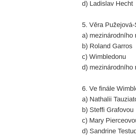
d) Ladislav Hecht
5. Věra Pužejová-
a) mezinárodního m
b) Roland Garros
c) Wimbledonu
d) mezinárodního 
6. Ve finále Wimb
a) Nathalii Tauzia
b) Steffi Grafovou
c) Mary Pierceovo
d) Sandrine Testu