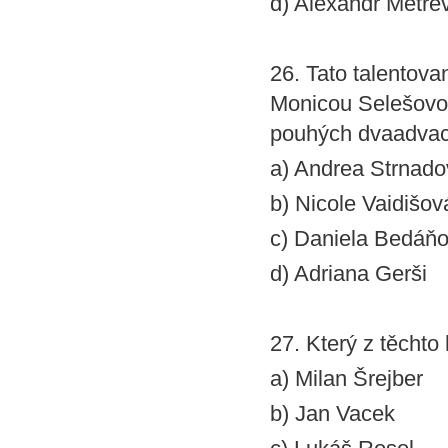
d) Alexandr Metrev
26. Tato talentova
Monicou Selešovou
pouhých dvaadvacet
a) Andrea Strnad
b) Nicole Vaidišov
c) Daniela Bedáň
d) Adriana Gerši
27. Který z těchto
a) Milan Šrejber
b) Jan Vacek