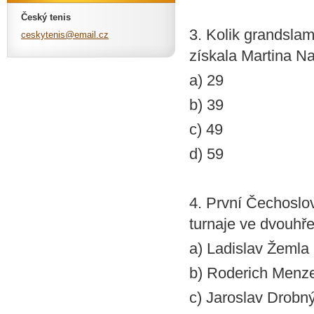
Český tenis
3. Kolik grandslam
ceskyten
is@email
.cz
získala Martina Na
a) 29
b) 39
c) 49
d) 59
4. První Čechoslov
turnaje ve dvouhře
a) Ladislav Žemla
b) Roderich Menze
c) Jaroslav Drobn