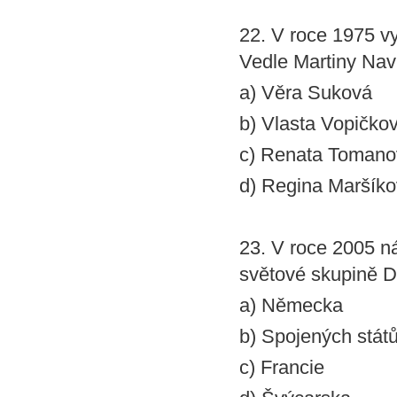
22. V roce 1975 v
Vedle Martiny Navr
a) Věra Suková
b) Vlasta Vopičko
c) Renata Tomano
d) Regina Maršík
23. V roce 2005 ná
světové skupině D
a) Německa
b) Spojených stát
c) Francie