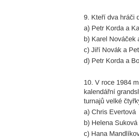
9. Kteří dva hráči
a) Petr Korda a K
b) Karel Nováček 
c) Jiří Novák a Pe
d) Petr Korda a B
10. V roce 1984 mo
kalendářní grandsl
turnajů velké čtyřk
a) Chris Evertová
b) Helena Suková
c) Hana Mandlíko