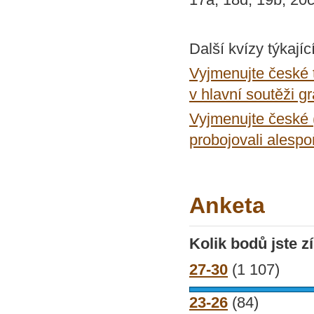
Další kvízy týkajíc
Vyjmenujte české t
v hlavní soutěži 
Vyjmenujte české (
probojovali alespo
Anketa
Kolik bodů jste z
27-30
(1 107)
23-26
(84)