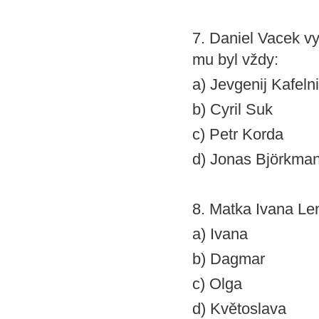
7. Daniel Vacek vy
mu byl vždy:
a) Jevgenij Kafeln
b) Cyril Suk
c) Petr Korda
d) Jonas Björkma
8. Matka Ivana Len
a) Ivana
b) Dagmar
c) Olga
d) Květoslava