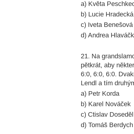
a) Květa Peschke
b) Lucie Hradecká
c) Iveta Benešová
d) Andrea Hlaváč
21. Na grandslamov
pětkrát, aby někte
6:0, 6:0, 6:0. Dvak
Lendl a tím druhým
a) Petr Korda
b) Karel Nováček
c) Ctislav Doseděl
d) Tomáš Berdych