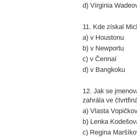
d) Virginia Wadeo
11. Kde získal Mic
a) v Houstonu
b) v Newportu
c) v Čennaí
d) v Bangkoku
12. Jak se jmenova
zahrála ve čtvrtfi
a) Vlasta Vopičko
b) Lenka Kodešov
c) Regina Maršík