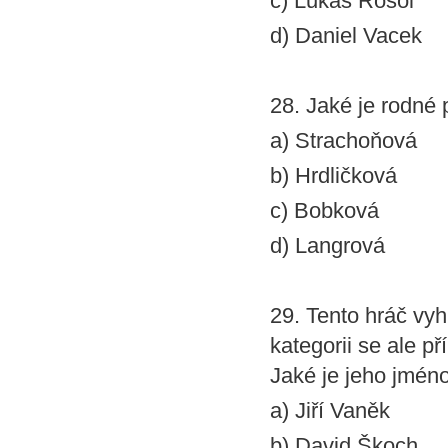
c) Lukáš Rosol
d) Daniel Vacek
28. Jaké je rodné
a) Strachoňová
b) Hrdličková
c) Bobková
d) Langrová
29. Tento hráč vy
kategorii se ale př
Jaké je jeho jmén
a) Jiří Vaněk
b) David Škoch