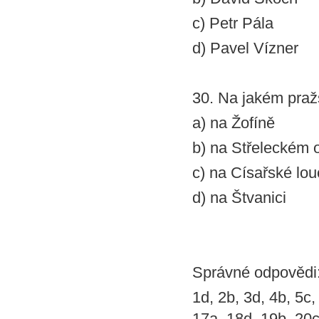
c) Petr Pála
d) Pavel Vízner
30. Na jakém praž
a) na Žofíně
b) na Střeleckém 
c) na Císařské lo
d) na Štvanici
Správné odpovědi
1d, 2b, 3d, 4b, 5c,
17a, 18d, 19b, 20c