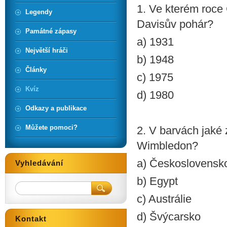
1. Ve kterém roce
Legendy
Davisův pohár?
Památné zápasy
a) 1931
Největší hráči
b) 1948
Články
c) 1975
Kvíz
d) 1980
Odkazy a publikace
Můžete pomoci?
2. V barvách jaké
Wimbledon?
a) Československ
Vyhledávání
b) Egypt
c) Austrálie
d) Švýcarsko
Kontakt