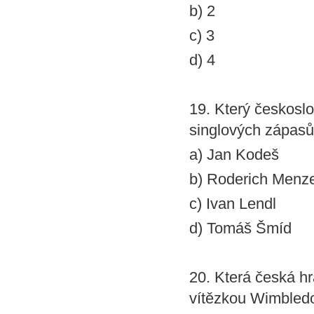
b) 2
c) 3
d) 4
19. Který českoslo
singlových zápasů
a) Jan Kodeš
b) Roderich Menze
c) Ivan Lendl
d) Tomáš Šmíd
20. Která česká h
vítězkou Wimbled