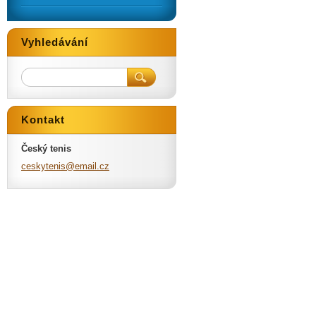
Vyhledávání
Kontakt
Český tenis
ceskyten
is@email
.cz