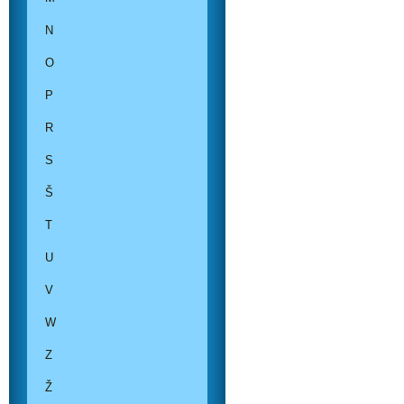
N
O
P
R
S
Š
T
U
V
W
Z
Ž