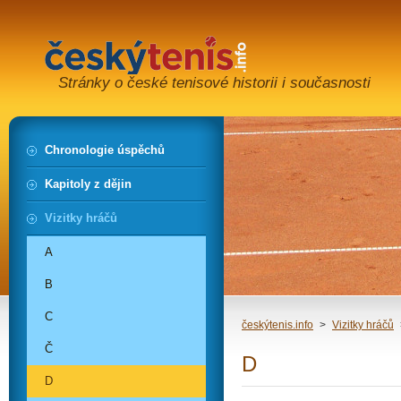
Stránky o české tenisové historii i současnosti
Chronologie úspěchů
Kapitoly z dějin
Vizitky hráčů
A
B
C
českýtenis.info
>
Vizitky hráčů
Č
D
D