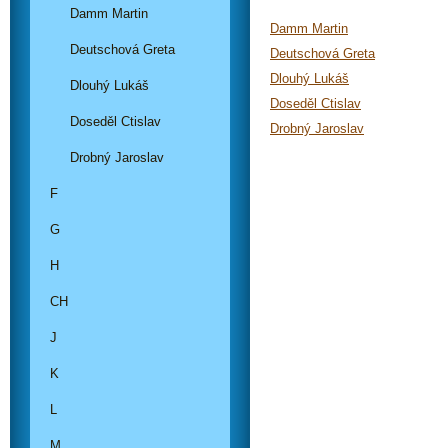
Damm Martin
Damm Martin
Deutschová Greta
Deutschová Greta
Dlouhý Lukáš
Dlouhý Lukáš
Doseděl Ctislav
Doseděl Ctislav
Drobný Jaroslav
Drobný Jaroslav
F
G
H
CH
J
K
L
M