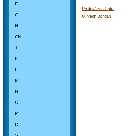
F
Uhlířová Vladimíra
G
Ulihrach Bohdan
H
CH
J
K
L
M
N
O
P
R
S