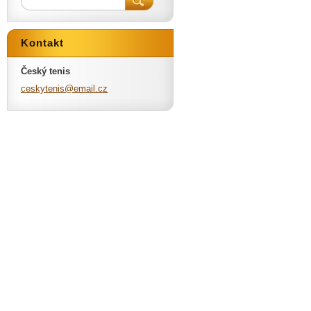
Kontakt
Český tenis
ceskyten
is@email
.cz