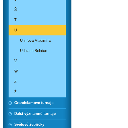
Š
T
U
Uhlířová Vladimíra
Ulihrach Bohdan
V
W
Z
Ž
Grandslamové turnaje
Další významné turnaje
Světové žebříčky