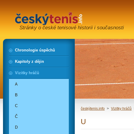
Stránky o české tenisové historii i současnosti
Chronologie úspěchů
Kapitoly z dějin
Vizitky hráčů
A
B
C
českýtenis.info
>
Vizitky hráčů
Č
U
D