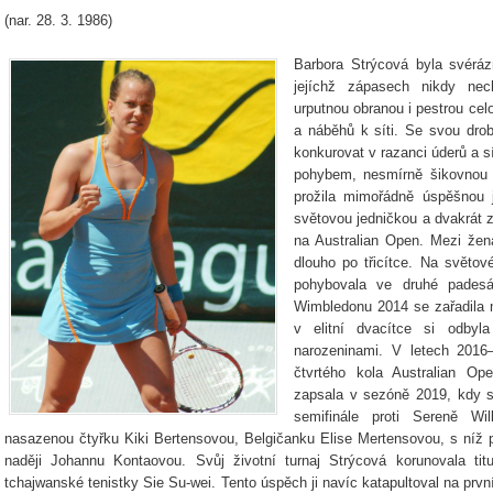
(nar. 28. 3. 1986)
Barbora Strýcová byla svéráz
jejíchž zápasech nikdy nec
urputnou obranou i pestrou ce
a náběhů k síti. Se svou dro
konkurovat v razanci úderů a s
pohybem, nesmírně šikovnou r
prožila mimořádně úspěšnou j
světovou jedničkou a dvakrát z
na Australian Open. Mezi žen
dlouho po třicítce. Na světov
pohybovala ve druhé padesá
Wimbledonu 2014 se zařadila m
v elitní dvacítce si odbyl
narozeninami. V letech 2016–
čtvrtého kola Australian Op
zapsala v sezóně 2019, kdy 
semifinále proti Sereně Wi
nasazenou čtyřku Kiki Bertensovou, Belgičanku Elise Mertensovou, s níž p
naději Johannu Kontaovou. Svůj životní turnaj Strýcová korunovala tit
tchajwanské tenistky Sie Su-wei. Tento úspěch ji navíc katapultoval na prvn