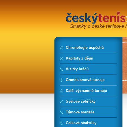
Stránky o české tenisové hi
Chronologie úspěchů
Kapitoly z dějin
Vizitky hráčů
Grandslamové turnaje
Další významné turnaje
Světové žebříčky
Týmové soutěže
Celkové statistiky