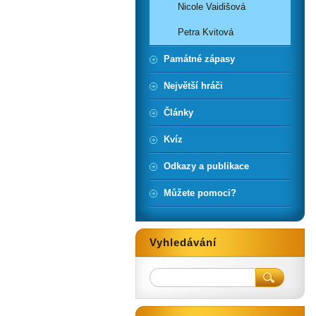
Nicole Vaidišová
Petra Kvitová
Památné zápasy
Největší hráči
Články
Kvíz
Odkazy a publikace
Můžete pomoci?
Vyhledávání