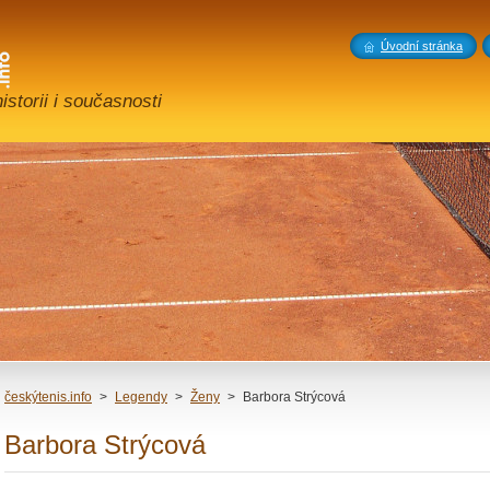
Úvodní stránka
storii i současnosti
českýtenis.info
>
Legendy
>
Ženy
>
Barbora Strýcová
Barbora Strýcová