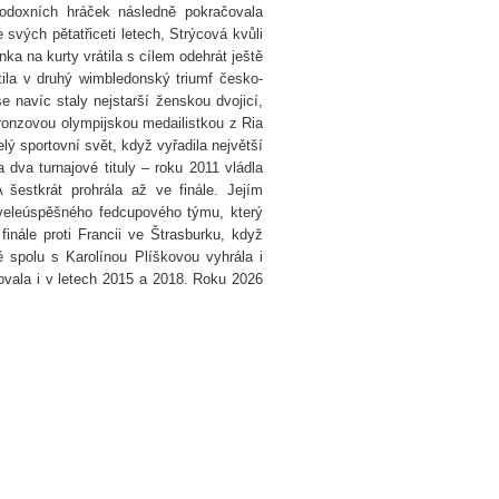
odoxních hráček následně pokračovala
 svých pětatřiceti letech, Strýcová kvůli
ka na kurty vrátila s cílem odehrát ještě
ila v druhý wimbledonský triumf česko-
e navíc staly nejstarší ženskou dvojicí,
bronzovou olympijskou medailistkou z Ria
ý sportovní svět, když vyřadila největší
 dva turnajové tituly – roku 2011 vládla
šestkrát prohrála až ve finále. Jejím
veleúspěšného fedcupového týmu, který
finále proti Francii ve Štrasburku, když
 spolu s Karolínou Plíškovou vyhrála i
ovala i v letech 2015 a 2018. Roku 2026