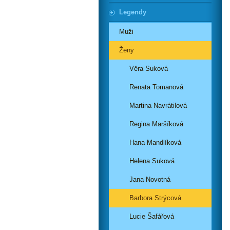
Legendy
Muži
Ženy
Věra Suková
Renata Tomanová
Martina Navrátilová
Regina Maršíková
Hana Mandlíková
Helena Suková
Jana Novotná
Barbora Strýcová
Lucie Šafářová