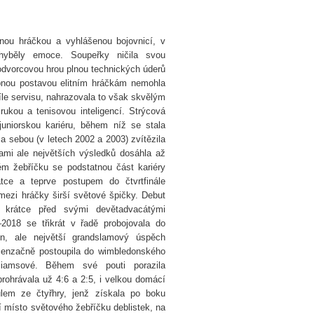
nou hráčkou a vyhlášenou bojovnicí, v
hyběly emoce. Soupeřky ničila svou
lodvorcovou hrou plnou technických úderů
bnou postavou elitním hráčkám nemohla
íle servisu, nahrazovala to však skvělým
ukou a tenisovou inteligencí. Strýcová
uniorskou kariéru, během níž se stala
a sebou (v letech 2002 a 2003) zvítězila
ami ale největších výsledků dosáhla až
ém žebříčku se podstatnou část kariéry
tce a teprve postupem do čtvrtfinále
ezi hráčky širší světové špičky. Debut
a krátce před svými devětadvacátými
2018 se třikrát v řadě probojovala do
en, ale největší grandslamový úspěch
senzačně postoupila do wimbledonského
lliamsové. Během své pouti porazila
rohrávala už 4:6 a 2:5, i velkou domácí
ulem ze čtyřhry, jenž získala po boku
í místo světového žebříčku deblistek, na