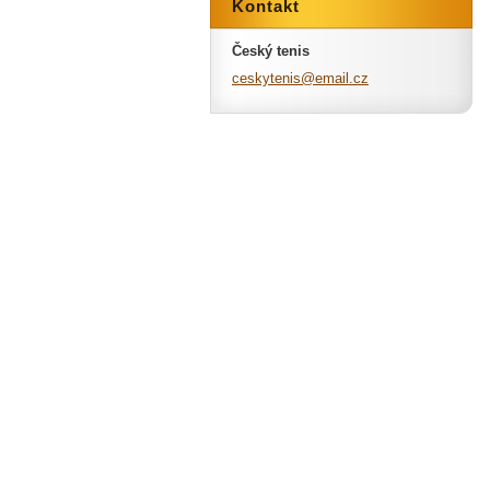
Kontakt
Český tenis
ceskyten
is@email
.cz