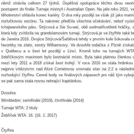
němž strávila celkem 27 týdnů. Úspěšná spolupráce těchto dvou neort
postupem do finále Turnaje mistryň i Australian Open. Na jaře roku 2021, ve
těhotenství ohlásila konec kariéry. O dva roky později se však již jako mamin
rozlučkovou sezónu. Ta nakonec předčila všechna očekávání, neboť vyúst
tchajwanského páru. Strýcová a Sie Su-wei, obě sedmatřicetileté hráčky, s
která kdy zvítězila na grandslamovém turnaji. Strýcová je ve čtyřhře také 
de Janeira 2016. Dvojice Strýcová/Šafářová tehdy v prvním kole šokovala cel
favoritky na zlato, sestry Williamsovy. Ve dvouhře rodačka z Plzně získala
v Québecu a o šest let později v Linci. Kromě toho na turnajích WTA 
žebříčkovým maximem bylo šestnácté místo. Byla také platnou členkou 
mezi lety 2011 a 2018 získal šest trofejí. V roce 2016 se stala hrdinkou 
nejprve vítězstvím nad Alizé Cornetovou srovnala stav na 2:2 a následně
rozhodující čtyřhru. Cenné body ve finálových zápasech pro náš tým vyboj
se pak sama stala novou nehrající kapitánkou.
Dvouhra
Wimbledon: semifinále (2019), čtvrtfinále (2014)
Turnaje WTA: 2 tituly
Žebříček WTA: 16. (16. 1. 2017)
Čtyřhra