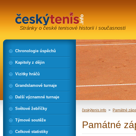
Stránky o české tenisové historii i současnosti
Chronologie úspěchů
Kapitoly z dějin
Vizitky hráčů
Grandslamové turnaje
Další významné turnaje
Světové žebříčky
českýtenis.info
>
Památné záp
Týmové soutěže
Památné záp
Celkové statistiky