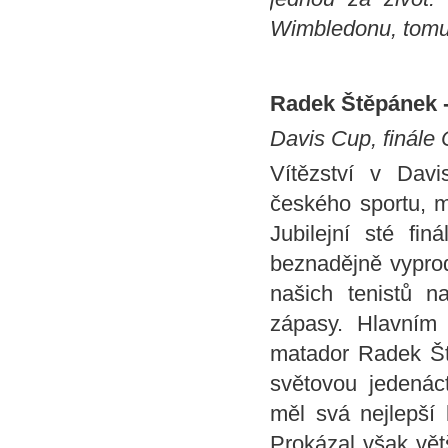
Wimbledonu, tomu 
Radek Štěpánek - 
Davis Cup, finále
Vítězství v Dav
českého sportu, m
Jubilejní sté fin
beznadějně vyprod
našich tenistů 
zápasy. Hlavním h
matador Radek Št
světovou jedenác
měl svá nejlepší 
Prokázal však větš