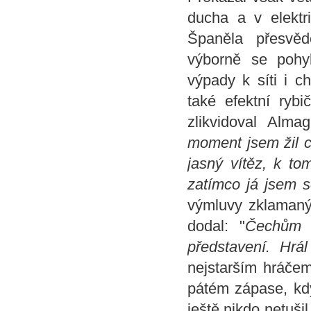
ducha a v elektri
Španěla přesvěd
výborně se pohyb
výpady k síti i c
také efektní ryb
zlikvidoval Alma
moment jsem žil c
jasný vítěz, k to
zatímco já jsem se
výmluvy zklamaný
dodal: "
Čechům g
představení. Hrál
nejstarším hráčem 
pátém zápase, kdy
ještě nikdo netuši