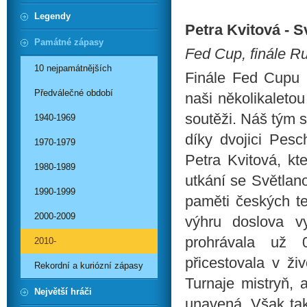
Legendy
Petra Kvitová - S
Památné zápasy
Fed Cup, finále R
10 nejpamátnějších
Finále Fed Cupu
Předválečné období
naši několikaleto
soutěži. Náš tým s
1940-1969
díky dvojici Pesc
1970-1979
Petra Kvitová, kt
1980-1989
utkání se Světlan
1990-1999
paměti českých ten
2000-2009
výhru doslova v
prohrávala už 
2010-
přicestovala v ži
Rekordní a kuriózní zápasy
Turnaje mistryň,
Největší hráči
unavená. Však tak