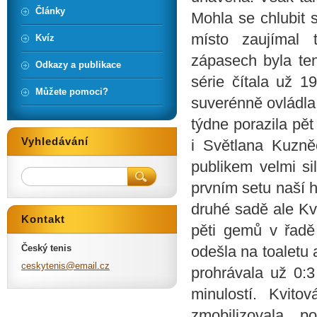
Články
Mohla se chlubit s
místo zaujímal 
Kvíz
zápasech byla ten
Odkazy a publikace
série čítala už 1
Můžete pomoci?
suverénně ovládla
týdne porazila pě
Vyhledávání
i Světlana Kuzn
publikem velmi si
prvním setu naší h
druhé sadě ale Kvi
Kontakt
pěti gemů v řadě 
Český tenis
odešla na toaletu a
ceskyten
is@email
.cz
prohrávala už 0:3
minulostí. Kvito
zmobilizovala p