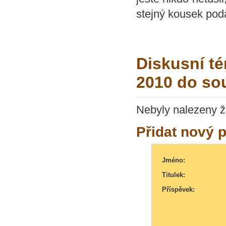
stejný kousek pod
Diskusní t
2010 do so
Nebyly nalezeny ž
Přidat nový 
Jméno:
Titulek:
Příspěvek: