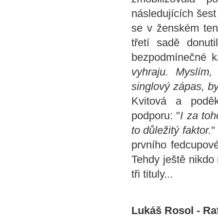
následujících šest 
se v ženském teni
třetí sadě donut
bezpodmínečné kap
vyhraju. Myslím,
singlový zápas, by
Kvitová a podě
podporu: "
I za to
to důležitý faktor.
"
prvního fedcupové
Tehdy ještě nikdo n
tři tituly...
Lukáš Rosol - Rafa