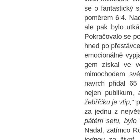
se o fantastický s
poměrem 6:4. Nad
ale pak bylo utká
Pokračovalo se po
hned po přestávce 
emocionálně vypja
gem získal ve ve
mimochodem své
navrch přidal 65
nejen publikum, a
žebříčku je vtip,
" 
za jednu z největ
pátém setu, bylo 
Nadal, zatímco Ros
jednou za život.