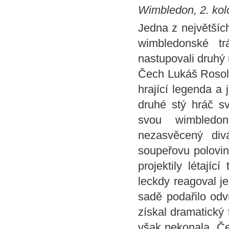
Wimbledon, 2. kolo
Jedna z největších
wimbledonské t
nastupovali druhý
Čech Lukáš Rosol,
hrající legenda a
druhé stý hráč sv
svou wimbledon
nezasvěcený div
soupeřovu polovin
projektily létajíc
leckdy reagoval j
sadě podařilo odv
získal dramatický 
však nekonala. Čes